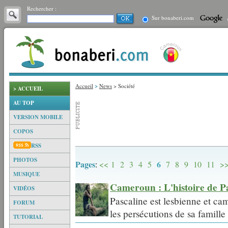
Rechercher :
Sur bonaberi.com
Accueil
>
News
> Société
> ACCUEIL
AU TOP
VERSION MOBILE
COPOS
RSS
PHOTOS
Pages
6
:
<<
1
2
3
4
5
7
8
9
10
11
>
MUSIQUE
Cameroun : L'histoire de Pa
VIDÉOS
Pascaline est lesbienne et c
FORUM
les persécutions de sa famille
TUTORIAL