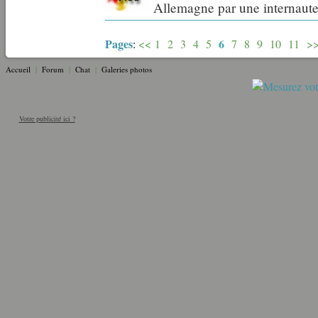
Allemagne par une internaut
Pages
6
:
<<
1
2
3
4
5
7
8
9
10
11
>
Accueil
|
Forum
|
Chat
|
Galeries photos
Votre publicité ici ?