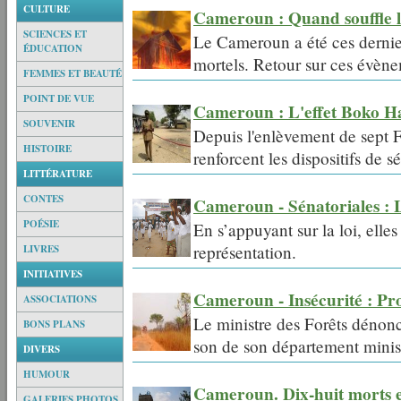
CULTURE
Cameroun : Quand souffle le
SCIENCES ET
Le Cameroun a été ces dernie
ÉDUCATION
mortels. Retour sur ces évèn
FEMMES ET BEAUTÉ
POINT DE VUE
Cameroun : L'effet Boko 
SOUVENIR
Depuis l'enlèvement de sept F
HISTOIRE
renforcent les dispositifs de s
LITTÉRATURE
CONTES
Cameroun - Sénatoriales : 
POÉSIE
En s’appuyant sur la loi, elle
représentation.
LIVRES
INITIATIVES
Cameroun - Insécurité : Pro
ASSOCIATIONS
Le ministre des Forêts dénonc
BONS PLANS
son de son département minis
DIVERS
HUMOUR
Cameroun. Dix-huit morts e
GALERIES PHOTOS