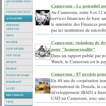
QUI SOMMES NOUS
Cameroun : Le potentiel sous
?
Au Cameroun, entre 6 et 12 m
CONTACTEZ-NOUS
services financiers de base s
ACTUALITÉS
le ministère des Finances poin
DERNIERS
ARTICLES
par les institutions de microf
NEWS
Cameroun: violations de dro
SOCIÉTÉ
pour "homosexualité"
FAITS DIVERS
Dans un rapport publié par t
NEW TECH
Watch, le Cameroun est le pay
SPORTS
PEOPLE
Cameroun : 87 projets pour
POTINS DE STARS
En 40 ans de coopération inau
PORTRAITS
international de Douala, la c
SANTÉ
développement (BAD) a financé
DISCUSSIONS
USD au Cameroun, avec une pri
CHAT