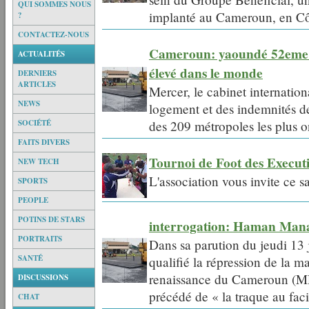
QUI SOMMES NOUS
implanté au Cameroun, en Côt
?
CONTACTEZ-NOUS
Cameroun: yaoundé 52eme dan
ACTUALITÉS
élevé dans le monde
DERNIERS
ARTICLES
Mercer, le cabinet internation
NEWS
logement et des indemnités de
SOCIÉTÉ
des 209 métropoles les plus o
FAITS DIVERS
Tournoi de Foot des Execut
NEW TECH
L'association vous invite ce 
SPORTS
PEOPLE
POTINS DE STARS
interrogation: Haman Mana 
PORTRAITS
Dans sa parution du jeudi 13
SANTÉ
qualifié la répression de la 
renaissance du Cameroun (MRC
DISCUSSIONS
précédé de « la traque au faci
CHAT