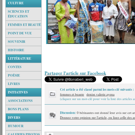
CULTURE
SCIENCES ET
ÉDUCATION
FEMMES ET BEAUTÉ
POINT DE VUE
SOUVENIR
HISTOIRE
LITTÉRATURE
CONTES
Partager l'article sur Facebook
POÉSIE
LIVRES
Cet article a été classé parmi les mots-clé suivants :
INITIATIVES
femmes et beaute
denise valerie ayena
(cliquez sur un mot-clé pour voir la liste des articles a
ASSOCIATIONS
BONS PLANS
Discussion:
0 bérinautes ont donné leur avis sur cet ar
DIVERS
Donnez votre opinion sur l'article, ou lisez celle des a
HUMOUR
GALERIES PHOTOS