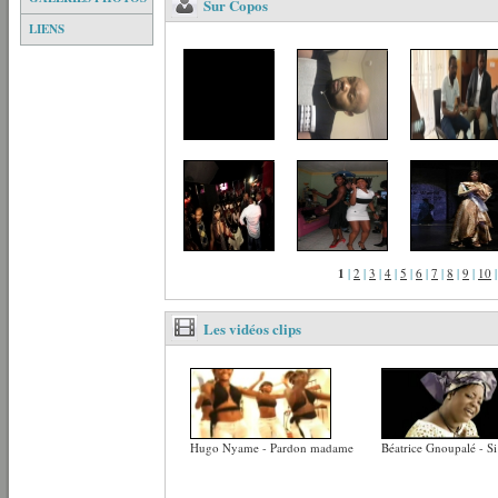
Sur Copos
LIENS
1
|
2
|
3
|
4
|
5
|
6
|
7
|
8
|
9
|
10
Les vidéos clips
Hugo Nyame - Pardon madame
Béatrice Gnoupalé - Si 