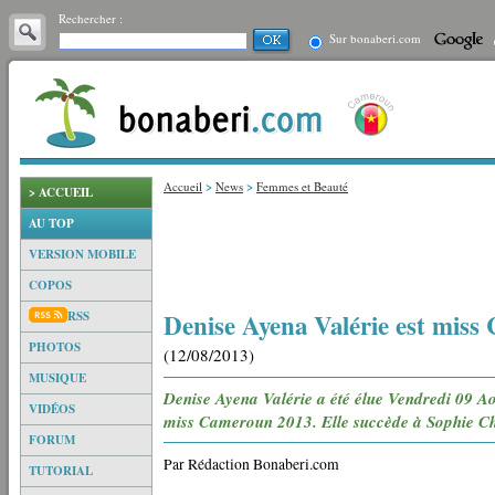
Rechercher :
Sur bonaberi.com
Accueil
>
News
>
Femmes et Beauté
> ACCUEIL
AU TOP
VERSION MOBILE
COPOS
Denise Ayena Valérie est mis
RSS
PHOTOS
(12/08/2013)
MUSIQUE
Denise Ayena Valérie a été élue Vendredi 09 A
VIDÉOS
miss Cameroun 2013. Elle succède à Sophie C
FORUM
Par Rédaction Bonaberi.com
TUTORIAL