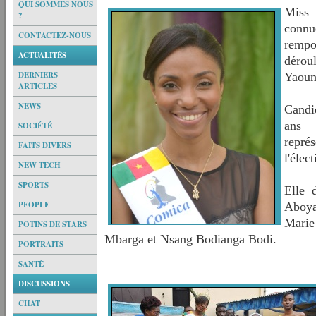
QUI SOMMES NOUS
Miss
?
conn
CONTACTEZ-NOUS
rempor
ACTUALITÉS
dérou
DERNIERS
Yaoun
ARTICLES
NEWS
Candid
ans 
SOCIÉTÉ
repré
FAITS DIVERS
l'élec
NEW TECH
SPORTS
Elle 
PEOPLE
Aboy
Marie
POTINS DE STARS
Mbarga et Nsang Bodianga Bodi.
PORTRAITS
SANTÉ
DISCUSSIONS
CHAT