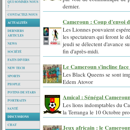
QUI SOMMES NOUS
dernier.
?
CONTACTEZ-NOUS
Cameroun : Coup d'envoi de
ACTUALITÉS
Les Lionnes pouvaient espérer
DERNIERS
ARTICLES
les spectateurs qui feront le
jeudi se délectent d'avance 
NEWS
fin d'après-midi.
SOCIÉTÉ
FAITS DIVERS
Le Cameroun s'incline face 
NEW TECH
Les Black Queens se sont imp
SPORTS
Edem Atovor
PEOPLE
POTINS DE STARS
Amical : Sénégal Cameroun
PORTRAITS
Les lions indomptables du Ca
SANTÉ
la Terranga le 10 Octobre pr
DISCUSSIONS
CHAT
Jeux africain : le Cameroun