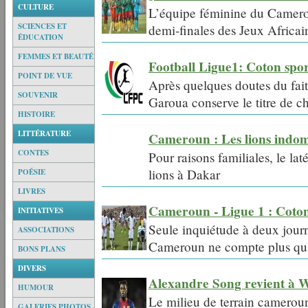
CULTURE
L’équipe féminine du Camerou
SCIENCES ET
demi-finales des Jeux Africai
ÉDUCATION
FEMMES ET BEAUTÉ
Football Ligue1: Coton sp
POINT DE VUE
Après quelques doutes du fait
SOUVENIR
Garoua conserve le titre de
HISTOIRE
LITTÉRATURE
Cameroun : Les lions indo
CONTES
Pour raisons familiales, le la
lions à Dakar
POÉSIE
LIVRES
Cameroun - Ligue 1 : Coton 
INITIATIVES
Seule inquiétude à deux jour
ASSOCIATIONS
Cameroun ne compte plus qu'
BONS PLANS
DIVERS
Alexandre Song revient à 
HUMOUR
Le milieu de terrain camerouna
GALERIES PHOTOS