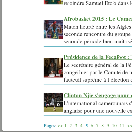
rejoindre Samuel Eto'o dans l
Afrobasket 2015 : Le Camer
Match heurté entre les Aigle
seconde rencontre du groupe 
seconde période bien maîtris
Présidence de la Fecafoot 
Le secrétaire général de la F
congé hier par le Comité de no
fauteuil suprême à l’élection
Clinton Njie s'engage pour
L'international camerounais s'
anglaise pour une nouvelle e
Pages
5
:
<<
1
2
3
4
6
7
8
9
10
11
>