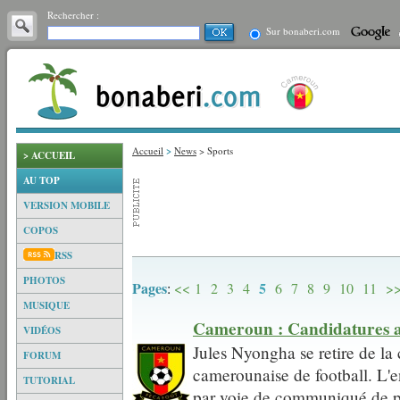
Rechercher :
Sur bonaberi.com
Accueil
>
News
> Sports
> ACCUEIL
AU TOP
VERSION MOBILE
COPOS
RSS
PHOTOS
Pages
5
:
<<
1
2
3
4
6
7
8
9
10
11
>
MUSIQUE
Cameroun : Candidatures au
VIDÉOS
Jules Nyongha se retire de la
FORUM
camerounaise de football. L'e
TUTORIAL
par voie de communiqué de pre