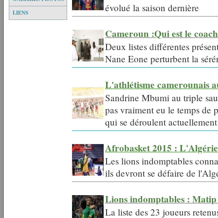
évolué la saison dernière
LIENS
Cameroun :Qui est le coach 
Deux listes différentes présen
Nane Eone perturbent la séréni
L'athlétisme camerounais au
Sandrine Mbumi au triple sau
pas vraiment eu le temps de 
qui se déroulent actuellement
Afrobasket 2015 : L'Algérie
Les lions indomptables connai
ils devront se défaire de l'Alg
Lions indomptables : Matip 
La liste des 23 joueurs reten