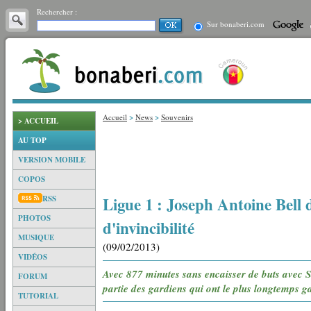
Rechercher :
Sur bonaberi.com
Accueil
>
News
>
Souvenirs
> ACCUEIL
AU TOP
VERSION MOBILE
COPOS
Ligue 1 : Joseph Antoine Bell 
RSS
PHOTOS
d'invincibilité
MUSIQUE
(09/02/2013)
VIDÉOS
Avec 877 minutes sans encaisser de buts avec S
FORUM
partie des gardiens qui ont le plus longtemps g
TUTORIAL