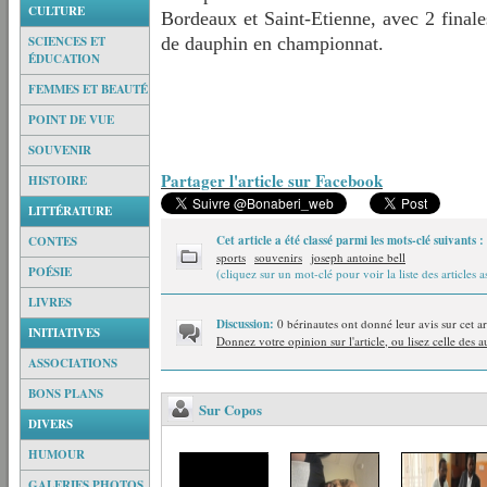
CULTURE
Bordeaux et Saint-Etienne, avec 2 final
SCIENCES ET
de dauphin en championnat.
ÉDUCATION
FEMMES ET BEAUTÉ
POINT DE VUE
SOUVENIR
Partager l'article sur Facebook
HISTOIRE
LITTÉRATURE
Cet article a été classé parmi les mots-clé suivants :
CONTES
sports
souvenirs
joseph antoine bell
POÉSIE
(cliquez sur un mot-clé pour voir la liste des articles a
LIVRES
Discussion:
0 bérinautes ont donné leur avis sur cet ar
INITIATIVES
Donnez votre opinion sur l'article, ou lisez celle des a
ASSOCIATIONS
BONS PLANS
Sur Copos
DIVERS
HUMOUR
GALERIES PHOTOS