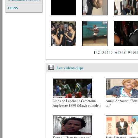
LIENS
1
|
2
|
3
|
4
|
5
|
6
|
7
|
8
|
9
|
10
Les vidéos clips
Lions de Légende : Cameroun -
Annie Anzouer : "Fe
Angleterre 1990 (Match complet)
toi"
Koppo : "Si tu vois ma go"
Stars 2 demain : sema