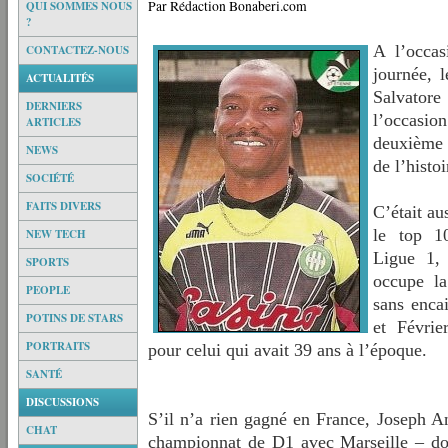
Par Rédaction Bonaberi.com
QUI SOMMES NOUS
?
A l’occa
CONTACTEZ-NOUS
journée, l
ACTUALITÉS
Salvatore 
DERNIERS
l’occasion
ARTICLES
deuxième 
NEWS
de l’histoi
SOCIÉTÉ
FAITS DIVERS
C’était au
le top 10
NEW TECH
Ligue 1, 
SPORTS
occupe la
PEOPLE
sans enca
POTINS DE STARS
et Févrie
PORTRAITS
pour celui qui avait 39 ans à l’époque.
SANTÉ
DISCUSSIONS
S’il n’a rien gagné en France, Joseph A
CHAT
championnat de D1 avec Marseille – dont