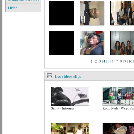
LIENS
1
|
2
|
3
|
4
|
5
|
6
|
7
|
8
|
9
|
10
Les vidéos clips
Snow - Informer
Kotto Ruth - Wa poula