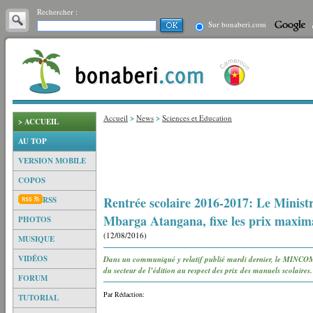
Rechercher :
Sur bonaberi.com
Accueil
>
News
>
Sciences et Education
> ACCUEIL
AU TOP
VERSION MOBILE
COPOS
Rentrée scolaire 2016-2017: Le Minis
RSS
Mbarga Atangana, fixe les prix maxima 
PHOTOS
(12/08/2016)
MUSIQUE
VIDÉOS
Dans un communiqué y relatif publié mardi dernier, le MINCO
du secteur de l’édition au respect des prix des manuels scolaires.
FORUM
Par Rédaction:
TUTORIAL