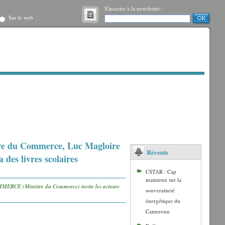
S'inscrire à la newsletter :
Sur le web
tre du Commerce, Luc Magloire
Récents
des livres scolaires
CSTAR : Cap
maintenu sur la
MMERCE (Ministre du Commerce) invite les acteurs
souveraineté
énergétique du
Cameroun