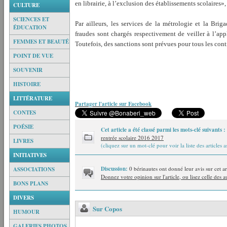
en librairie, à l’exclusion des établissements scolaires
CULTURE
SCIENCES ET
Par ailleurs, les services de la métrologie et la Brig
ÉDUCATION
fraudes sont chargés respectivement de veiller à l’appl
FEMMES ET BEAUTÉ
Toutefois, des sanctions sont prévues pour tous les con
POINT DE VUE
SOUVENIR
HISTOIRE
LITTÉRATURE
Partager l'article sur Facebook
CONTES
POÉSIE
Cet article a été classé parmi les mots-clé suivants :
rentrée scolaire 2016 2017
LIVRES
(cliquez sur un mot-clé pour voir la liste des articles a
INITIATIVES
Discussion:
0 bérinautes ont donné leur avis sur cet ar
ASSOCIATIONS
Donnez votre opinion sur l'article, ou lisez celle des a
BONS PLANS
DIVERS
Sur Copos
HUMOUR
GALERIES PHOTOS