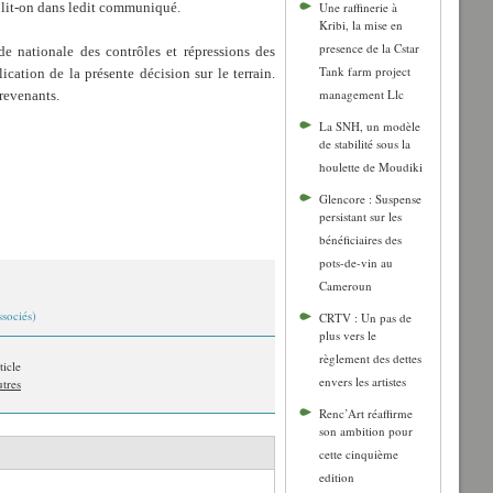
», lit-on dans ledit communiqué.
Une raffinerie à
Kribi, la mise en
presence de la Cstar
ade nationale des contrôles et répressions des
Tank farm project
ication de la présente décision sur le terrain.
management Llc
trevenants.
La SNH, un modèle
de stabilité sous la
houlette de Moudiki
Glencore : Suspense
persistant sur les
bénéficiaires des
pots-de-vin au
Cameroun
ssociés)
CRTV : Un pas de
plus vers le
règlement des dettes
ticle
envers les artistes
utres
Renc’Art réaffirme
son ambition pour
cette cinquième
edition