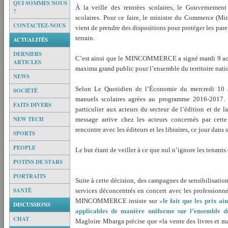
QUI SOMMES NOUS
À la veille des rentrées scolaires, le Gouvernement
?
scolaires. Pour ce faire, le ministre du Commerce (
CONTACTEZ-NOUS
vient de prendre des dispositions pour protéger les paren
terrain.
ACTUALITÉS
DERNIERS
C’est ainsi que le MINCOMMERCE a signé mardi 9 août
ARTICLES
maxima grand public pour l’ensemble du territoire nati
NEWS
Selon Le Quotidien de l’Économie du mercredi 10 ao
SOCIÉTÉ
manuels scolaires agrées au programme 2016-2017. La
FAITS DIVERS
particulier aux acteurs du secteur de l’édition et de la
NEW TECH
message arrive chez les acteurs concernés par c
rencontre avec les éditeurs et les libraires, ce jour dans
SPORTS
PEOPLE
Le but étant de veiller à ce que nul n’ignore les tenants
POTINS DE STARS
PORTRAITS
Suite à cette décision, des campagnes de sensibilisation
SANTÉ
services déconcentrés en concert avec les professionnel
MINCOMMERCE insiste sur
«le fait que les prix a
DISCUSSIONS
applicables de manière uniforme sur l’ensemble du
CHAT
Magloire Mbarga précise que «la vente des livres et m