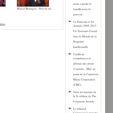
russe a perdu la
Marcel Boungou - Près de toi
bataille pour le
pouvoir
La Sonacam et les
idéos
Arriérés 2005-2017 :
Un Tournant Crucial
dans le Monde de la
Propriété
Intellectuelle
Conflit de
compétences et
défense des droits
d’auteurs : Mise au
point de la Cameroon
Music Corporation
(CMC)
Voici les lauréats de
la 9e édition de The
Corporate Awards
Le tribunal