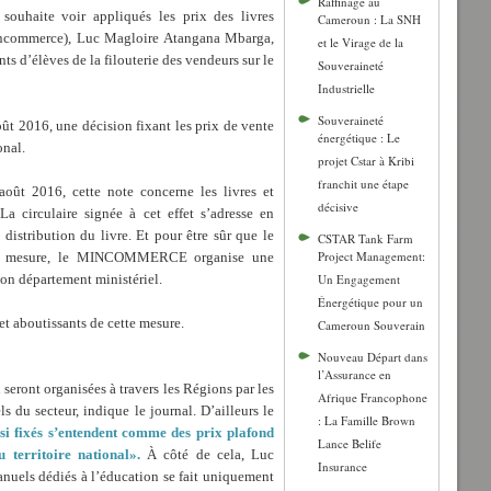
Raffinage au
 souhaite voir appliqués les prix des livres
Cameroun : La SNH
Mincommerce), Luc Magloire Atangana Mbarga,
et le Virage de la
ts d’élèves de la filouterie des vendeurs sur le
Souveraineté
Industrielle
Souveraineté
 2016, une décision fixant les prix de vente
énergétique : Le
onal.
projet Cstar à Kribi
franchit une étape
ût 2016, cette note concerne les livres et
décisive
 circulaire signée à cet effet s’adresse en
 distribution du livre. Et pour être sûr que le
CSTAR Tank Farm
Project Management:
ette mesure, le MINCOMMERCE organise une
 son département ministériel.
Un Engagement
Énergétique pour un
 et aboutissants de cette mesure.
Cameroun Souverain
Nouveau Départ dans
l’Assurance en
 seront organisées à travers les Régions par les
Afrique Francophone
s du secteur, indique le journal. D’ailleurs le
: La Famille Brown
insi fixés s’entendent comme des prix plafond
Lance Belife
 territoire national».
À côté de cela, Luc
Insurance
anuels dédiés à l’éducation se fait uniquement