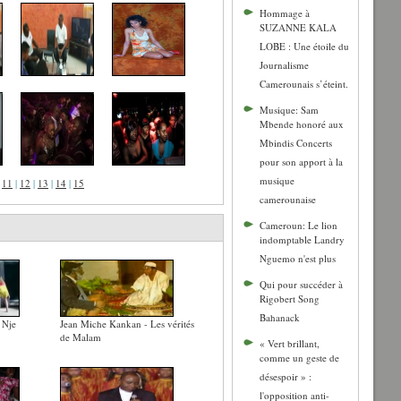
Hommage à
SUZANNE KALA
LOBE : Une étoile du
Journalisme
Camerounais s’éteint.
Musique: Sam
Mbende honoré aux
Mbindis Concerts
pour son apport à la
musique
|
11
|
12
|
13
|
14
|
15
camerounaise
Cameroun: Le lion
indomptable Landry
Nguemo n'est plus
Qui pour succéder à
Rigobert Song
Bahanack
 Nje
Jean Miche Kankan - Les vérités
de Malam
« Vert brillant,
comme un geste de
désespoir » :
l'opposition anti-