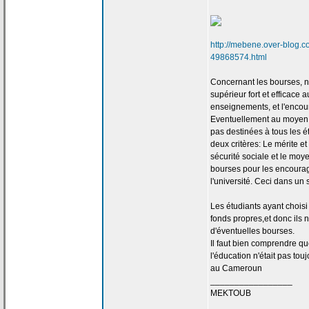
http://mebene.over-blog.co
49868574.html
Concernant les bourses, 
supérieur fort et efficace 
enseignements, et l'encou
Eventuellement au moyen
pas destinées à tous les é
deux critères: Le mérite et
sécurité sociale et le moy
bourses pour les encourage
l'université. Ceci dans un 
Les étudiants ayant choisi
fonds propres,et donc ils 
d'éventuelles bourses.
Il faut bien comprendre q
l'éducation n'était pas to
au Cameroun
_________________
MEKTOUB