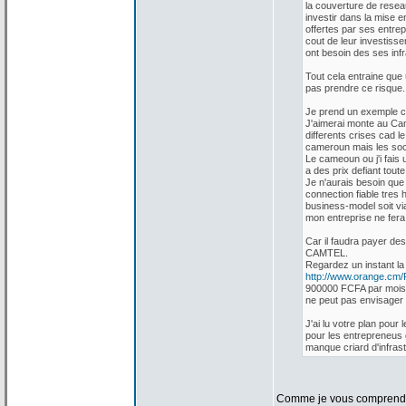
la
couverture de
resea
investir dans la
mise en
offertes par ses entre
cout de
leur investisse
ont besoin des ses infr
Tout cela entraine que
pas prendre ce risque.
Je prend un exemple c
J'aimerai monte au Cam
differents crises cad 
cameroun mais les soci
Le cameoun ou j'i fais 
a
des prix defiant tou
Je n'aurais besoin que
connection fiable tres h
business-model soit vi
mon entreprise ne fera
Car il faudra payer des
CAMTEL.
Regardez un instant la
http://www.orange.cm/F
900000 FCFA par mois 
ne peut pas envisager
J'ai lu votre plan pour 
pour les entrepreneus 
manque criard d'infras
Comme je vous comprend