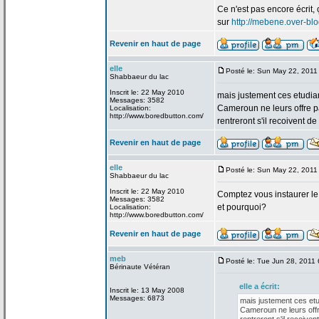
Ce n'est pas encore écrit, 
sur
http://mebene.over-bl
Revenir en haut de page
elle
Posté le: Sun May 22, 2011
Shabbaeur du lac
Inscrit le: 22 May 2010
mais justement ces etudian
Messages: 3582
Cameroun ne leurs offre p
Localisation:
http://www.boredbutton.com/
rentreront s'il recoivent de
Revenir en haut de page
elle
Posté le: Sun May 22, 2011
Shabbaeur du lac
Inscrit le: 22 May 2010
Comptez vous instaurer le
Messages: 3582
et pourquoi?
Localisation:
http://www.boredbutton.com/
Revenir en haut de page
meb
Posté le: Tue Jun 28, 2011
Bérinaute Vétéran
elle a
écrit:
Inscrit le: 13 May 2008
Messages: 6873
mais justement ces etu
Cameroun ne leurs offr