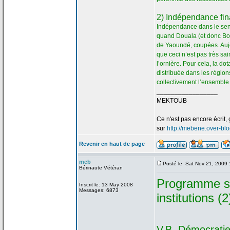
2) Indépendance fin
Indépendance dans le se
quand Douala (et donc Bon
de
Yaoundé, coupées. Aujo
que ceci n’est pas très sa
l’ornière. Pour cela, la
dota
distribuée dans les région
collectivement l’ensemble
_________________
MEKTOUB
Ce n'est pas encore écrit, 
sur
http://mebene.over-bl
Revenir en haut de page
meb
Posté le: Sat Nov 21, 2009
Bérinaute Vétéran
Programme su
Inscrit le: 13 May 2008
Messages: 6873
institutions (2
V.B. Démocrati