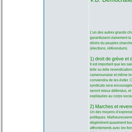
L’un des autres grands chan
garantissent clairement la
désirs du peuples (marches
(élections, référendum).
1) droit de
grève et 
Il est important que les s
telle ou telle revendicati
camerounaise et même le
conviendra de
les éviter. 
syndicats sera encouragée,
seront mieux défendus, et
expliquées au corps social
2) Marches et reven
Un des moyens d’expressi
politiques. Malheureusement
dégénèrent quasiment toujo
affrontements avec les for