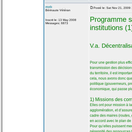
meb
Posté le: Sat Nov 21, 2009
Bérinaute Vétéran
Programme su
Inscrit le: 13 May 2008
Messages: 6873
institutions (1
V.a
. Décentralis
Pour une gestion plus effi
transmission des décisions
du territoire, il est importa
cela, nous avons donc que
politique (gouverneurs, p
économique, qui passe pl
1) Missions des co
Elles ont pour mission à la
agglomération, et d’assure
cadre des maires (routes
en accord avec le plan de
Pour qu’elles puissent mene
pérennité des ressources 