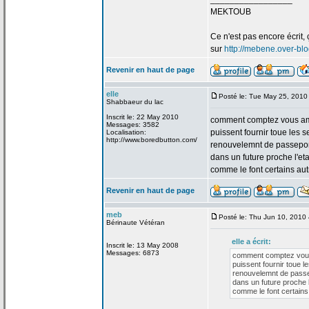
MEKTOUB
Ce n'est pas encore écrit, 
sur
http://mebene.over-bl
Revenir en haut de page
elle
Posté le: Tue May 25, 2010
Shabbaeur du lac
Inscrit le: 22 May 2010
comment comptez vous am
Messages: 3582
puissent fournir toue les 
Localisation:
http://www.boredbutton.com/
renouvelemnt de
passepor
dans un future proche l'eta
comme le font certains au
Revenir en haut de page
meb
Posté le: Thu Jun 10, 2010
Bérinaute Vétéran
elle a
écrit:
Inscrit le: 13 May 2008
Messages: 6873
comment comptez vou
puissent fournir toue 
renouvelemnt de
passe
dans un future proche l
comme le font certain