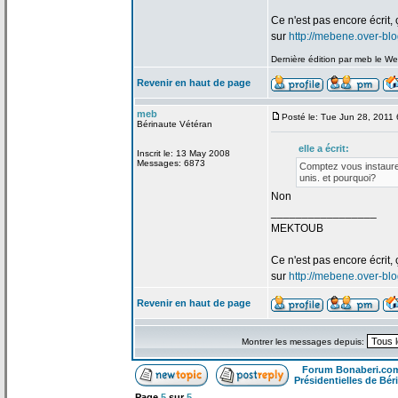
Ce n'est pas encore écrit, 
sur
http://mebene.over-bl
Dernière édition par meb le We
Revenir en haut de page
meb
Posté le: Tue Jun 28, 2011
Bérinaute Vétéran
elle a
écrit:
Inscrit le: 13 May 2008
Messages: 6873
Comptez vous instaure
unis. et pourquoi?
Non
_________________
MEKTOUB
Ce n'est pas encore écrit, 
sur
http://mebene.over-bl
Revenir en haut de page
Montrer les messages depuis:
Forum Bonaberi.co
Présidentielles de Béri
Page
5
sur
5