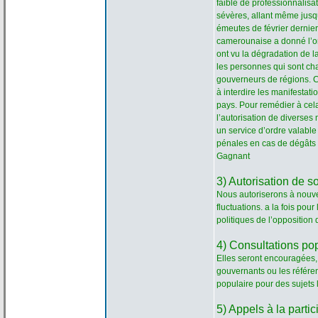
faible de
professionnalisat
sévères, allant même jusq
émeutes de
février dernie
camerounaise a
donné l’o
ont vu la
dégradation de
l
les personnes qui sont ch
gouverneurs de
régions. C
à interdire les manifestat
pays. Pour remédier à cela
l’autorisation de
diverses m
un service d’ordre valable
pénales en cas de
dégâts 
Gagnant
3) Autorisation de
so
Nous autoriserons à nouv
fluctuations. a
la
fois pour 
politiques de
l’opposition 
4) Consultations po
Elles seront encouragées, 
gouvernants ou les référen
populaire pour des sujets l
5) Appels à la
partic