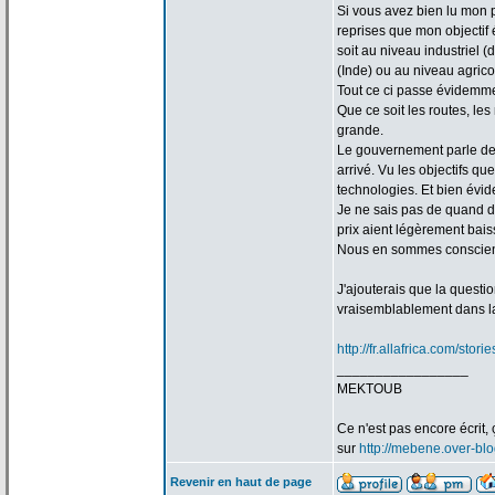
Si vous avez bien lu mon 
reprises que mon objectif
soit au niveau industriel (
(Inde) ou au niveau agricol
Tout ce ci passe évidemme
Que ce soit les routes, le
grande.
Le gouvernement parle de
arrivé. Vu les objectifs 
technologies. Et bien évid
Je ne sais pas de
quand da
prix aient légèrement bais
Nous en sommes conscient
J'ajouterais que la
questio
vraisemblablement dans l
http://fr.allafrica.com/sto
_________________
MEKTOUB
Ce n'est pas encore écrit, 
sur
http://mebene.over-bl
Revenir en haut de page