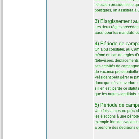
l’élection présidentielle 
politiques, on assistera 
3) Elargissement a
Les deux règles précédent
aussi pour les mandats lo
4) Période de
campag
On a
pu constater, au Came
même en cas de
règles d’é
(télévisées, déplacements
ses activités de
campagne e
de
vacance présidentielle
Président peut gérer le p
donc que dès l’ouverture 
s’il en est, perde ce statut
que les autres candidats. 
5) Période de
campag
Une fois la
mesure précéden
les élections à une périod
exemple lors des vacance
à prendre des décisions qu
_________________