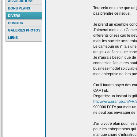
ASSOCIATIONS
Tout cela entraine que un
BONS PLANS
pas prendre ce risque.
DIVERS
HUMOUR
Je prend un exemple conc
J'aimerai monte au Camero
GALERIES PHOTOS
differents crises cad le 
LIENS
mais les societe occidental
Le cameoun ou j'i fais une
des prix defiant toute co
Je n'aurais besoin que de
connection fiable tres haut 
business-model soit viabl
mon entreprise ne fera pa
Car il faudra payer des cou
CAMTEL.
Regardez un instant la
gril
http://www.orange.cm/FR/a
900000 FCFA par mois un 
ne peut pas envisager de
J'ai lu votre plan pour les
pour les entrepreneus qui
manque criard d'infrastruc