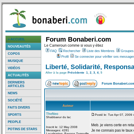
Forum Bonaberi.com
> ACCUEIL
Le Cameroun comme si vous y étiez
NOUVEAUTÉS
FAQ
Rechercher
Liste des Membres
Groupes d
COPOS
Profil
Se connecter pour vérifier ses messages
MUSIQUE
Liberté, Solidarité, Respons
VIDÉOS
Aller à la page
Précédente
1
,
2
,
3
,
4
,
5
ACTUALITÉS
DERNIERS
Forum Bonaberi.co
ARTICLES
NEWS
SOCIÉTÉ
Auteur
FAITS DIVERS
TheNeo
SPORTS
Posté le: Tue Apr 07, 2009
Shabbaeur du lac
PEOPLE
Meb. je viens certe en reta
Inscrit le: 12 May 2008
POTINS DE STARS
Je ne connais pas le taux
Messages: 4281
Localisation: Bangos Zomoville