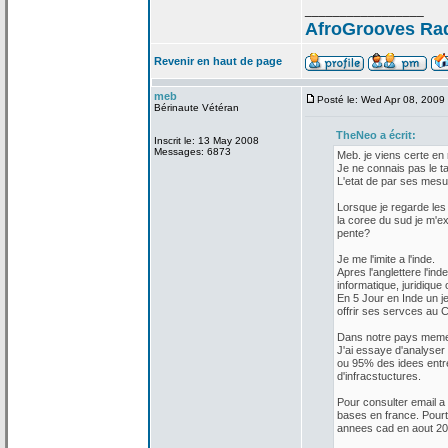
_________________
AfroGrooves Radi
Revenir en haut de page
meb
Posté le: Wed Apr 08, 2009
Bérinaute Vétéran
TheNeo a
écrit:
Inscrit le: 13 May 2008
Messages: 6873
Meb. je viens certe en 
Je ne connais pas le t
L'etat de
par ses mesure
Lorsque je regarde les
la
coree du sud je m'e
pente?
Je me l'imite a
l'inde.
Apres l'anglettere l'ind
informatique, juridique
En 5 Jour en Inde un j
offrir ses servces au C
Dans notre pays meme 
J'ai essaye d'analyser 
ou 95% des idees entre
d'infracstuctures.
Pour consulter email a
bases en france. Pourt
annees cad en aout 20