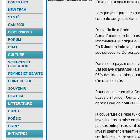
L'etat de
par ses mesures ne
PORTRAITS
NEW TECH
Lorsque je regarde les pa
SANTÉ
coree du sud je m'exlame
CAN 2008
Je me l'imite a
l'inde.
DISCUSSIONS
Apres l'anglettere l'inde es
FORUM
informatique, juridique ou
En 5 Jour en Inde un jeune
CHAT
ses servces au Corporation
CULTURE
SCIENCES ET
Dans notre pays meme avec
ÉDUCATION
J'ai essaye d'analyser la
s
FEMMES ET BEAUTÉ
95% des idees entrepeunar
d'infracstuctures.
POINT DE VUE
SOUVENIR
Pour consulter email a
Dou
HISTOIRE
bases en france. Pourtant 
annees cad en aout 2003.
LITTÉRATURE
CONTES
la
couverture de
reseaux 
POÉSIE
investir dans la
mise en pl
par ses entreprises sont e
LIVRES
investissement ferment le
INITIATIVES
ses infracstructure sont ex