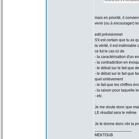
rentreront s'il recoiven
mais en priorité, il convie
venir (ou à encourager) les
edit prévisionnel
S'il est certain que tu as 
la
vérité, il est indéniable
ce fut le cas ici de
- la
caractérisation d'un 
- la
contradiction en évoq
- le débat sur le fait que
- le débat sur le fait que 
quel enlèvement
- le fait que les chiffres
- la
raison pour laquelle l
- etc.
Je me doute donc que maint
LE résultat sera le même
Je te donne donc rdv la
pr
_________________
MEKTOUB