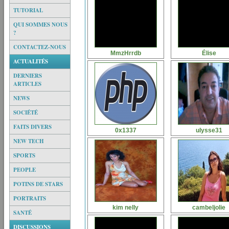
TUTORIAL
QUI SOMMES NOUS
?
CONTACTEZ-NOUS
MmzHrrdb
Élise
ACTUALITÉS
DERNIERS
ARTICLES
NEWS
SOCIÉTÉ
FAITS DIVERS
0x1337
ulysse31
NEW TECH
SPORTS
PEOPLE
POTINS DE STARS
PORTRAITS
kim nelly
cambeljolie
SANTÉ
DISCUSSIONS