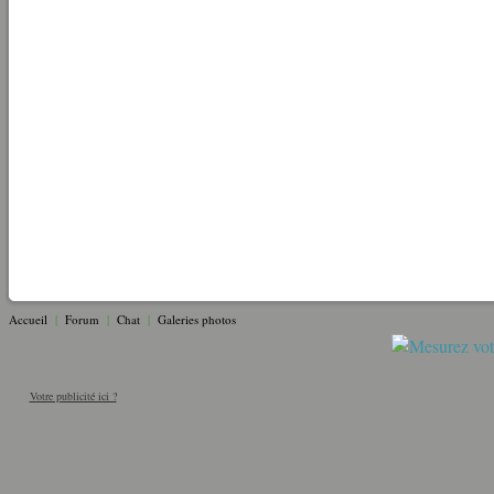
Accueil
|
Forum
|
Chat
|
Galeries photos
Votre publicité ici ?