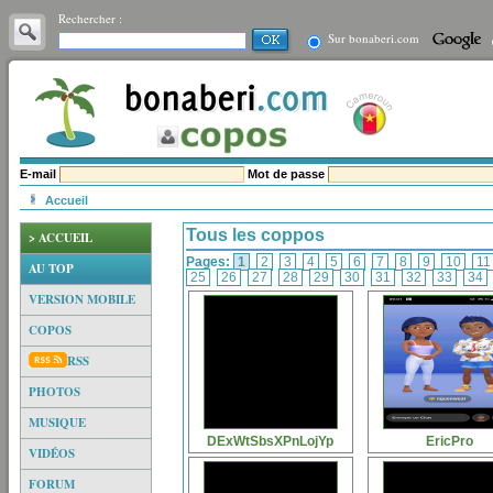
Rechercher :
Sur bonaberi.com
E-mail
Mot de passe
Accueil
Tous les coppos
> ACCUEIL
Pages:
1
2
3
4
5
6
7
8
9
10
1
AU TOP
25
26
27
28
29
30
31
32
33
34
VERSION MOBILE
COPOS
RSS
PHOTOS
MUSIQUE
DExWtSbsXPnLojYp
EricPro
VIDÉOS
FORUM