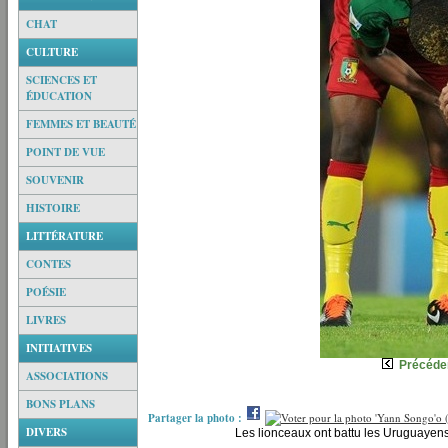
CHAT
CULTURE
SCIENCES ET
ÉDUCATION
FEMMES ET BEAUTÉ
POINT DE VUE
SOUVENIR
HISTOIRE
LITTÉRATURE
CONTES
POÉSIE
LIVRES
INITIATIVES
Précéde
ASSOCIATIONS
BONS PLANS
Partager la photo :
DIVERS
Les lionceaux ont battu les Uruguayen