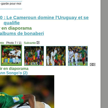
 garde pour moi
 : Le Cameroun domine l'Uruguay et se
qualifie
r en diaporama
 albums de bonaberi
nte
Photo 7 / 11
Suivante
ir en diaporama
nn Songo'o (2)