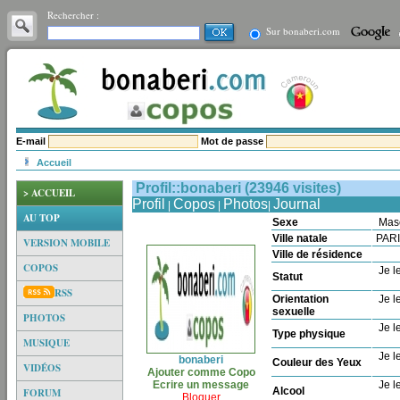
Rechercher :
Sur bonaberi.com
E-mail
Mot de passe
Accueil
Profil::bonaberi (23946 visites)
> ACCUEIL
Profil
Copos
Photos
Journal
|
|
|
AU TOP
Sexe
Mas
Ville natale
PAR
VERSION MOBILE
Ville de résidence
COPOS
Je le
Statut
RSS
Orientation
Je le
sexuelle
PHOTOS
Je le
Type physique
MUSIQUE
Je le
bonaberi
Couleur des Yeux
VIDÉOS
Ajouter comme Copo
Ecrire un message
Je le
Alcool
FORUM
Bloquer