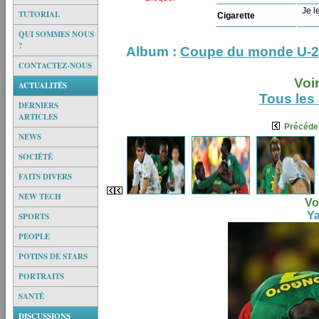
Je le
TUTORIAL
Cigarette
QUI SOMMES NOUS
?
Album :
Coupe du monde U-20
CONTACTEZ-NOUS
Voi
ACTUALITÉS
Tous les
DERNIERS
ARTICLES
Précéde
NEWS
SOCIÉTÉ
FAITS DIVERS
NEW TECH
Vo
Ya
SPORTS
PEOPLE
POTINS DE STARS
PORTRAITS
SANTÉ
DISCUSSIONS