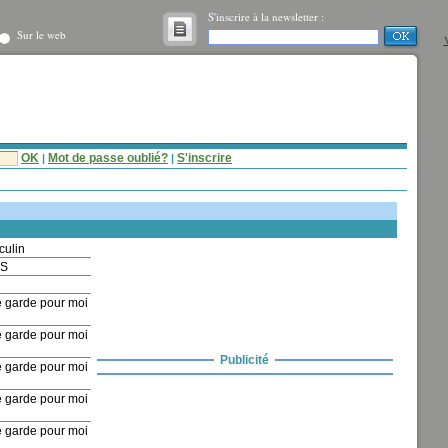
S'inscrire à la newsletter :
Sur le web
V
OK
Mot de passe oublié?
S'inscrire
|
|
culin
IS
 garde pour moi
 garde pour moi
Publicité
 garde pour moi
 garde pour moi
 garde pour moi