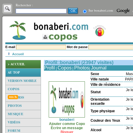
Rechercher :
Sur bonaberi.com
E-mail
Mot de passe
Accueil
Profil::bonaberi (23947 visites)
> ACCUEIL
Profil
Copos
Photos
Journal
|
|
|
AU TOP
Sexe
Mas
Ville natale
PAR
VERSION MOBILE
Ville de résidence
COPOS
Je le
Statut
RSS
Orientation
Je le
sexuelle
PHOTOS
Je le
Type physique
MUSIQUE
Je le
bonaberi
Couleur des Yeux
VIDÉOS
Ajouter comme Copo
Ecrire un message
Je le
Alcool
FORUM
Bloquer