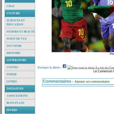
CHAT
CULTURE
SCIENCES ET
ÉDUCATION
FEMMES ET BEAUTÉ
POINT DE VUE
SOUVENIR
HISTOIRE
Pho
LITTÉRATURE
CONTES
Partager la photo :
Le Cameroun l'
POÉSIE
Commentaires -
LIVRES
Ajouter un commentaire
INITIATIVES
ASSOCIATIONS
BONS PLANS
DIVERS