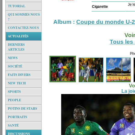
Je le
TUTORIAL
Cigarette
QUI SOMMES NOUS
?
Album :
Coupe du monde U-20
CONTACTEZ-NOUS
Voi
ACTUALITÉS
Tous les
DERNIERS
ARTICLES
Pho
NEWS
SOCIÉTÉ
FAITS DIVERS
NEW TECH
Vo
La jo
SPORTS
PEOPLE
POTINS DE STARS
PORTRAITS
SANTÉ
DISCUSSIONS