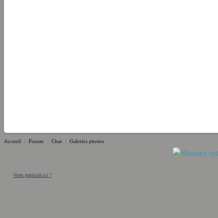
Accueil
|
Forum
|
Chat
|
Galeries photos
Votre publicité ici ?