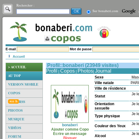
Rechercher :
Sur bonaberi.com
E-mail
Mot de passe
Accueil
Profil::bonaberi (23949 visites)
> ACCUEIL
Profil
Copos
Photos
Journal
|
|
|
AU TOP
Sexe
Mas
Ville natale
PAR
VERSION MOBILE
Ville de résidence
COPOS
Je le
Statut
RSS
Orientation
Je le
sexuelle
PHOTOS
Je le
Type physique
MUSIQUE
Je le
bonaberi
Couleur des Yeux
VIDÉOS
Ajouter comme Copo
Ecrire un message
Je le
Alcool
FORUM
Bloquer