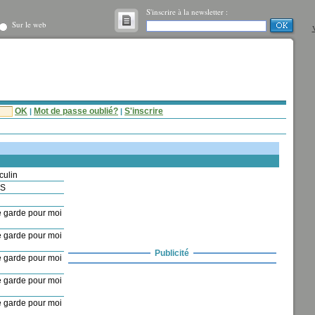
S'inscrire à la newsletter :
Sur le web
V
OK
Mot de passe oublié?
S'inscrire
|
|
culin
IS
 garde pour moi
 garde pour moi
Publicité
 garde pour moi
 garde pour moi
 garde pour moi