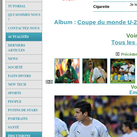
Je le
TUTORIAL
Cigarette
QUI SOMMES NOUS
?
Album :
Coupe du monde U-20
CONTACTEZ-NOUS
Voi
ACTUALITÉS
Tous les
DERNIERS
ARTICLES
Précéde
NEWS
SOCIÉTÉ
FAITS DIVERS
NEW TECH
Vo
Em
SPORTS
PEOPLE
POTINS DE STARS
PORTRAITS
SANTÉ
DISCUSSIONS