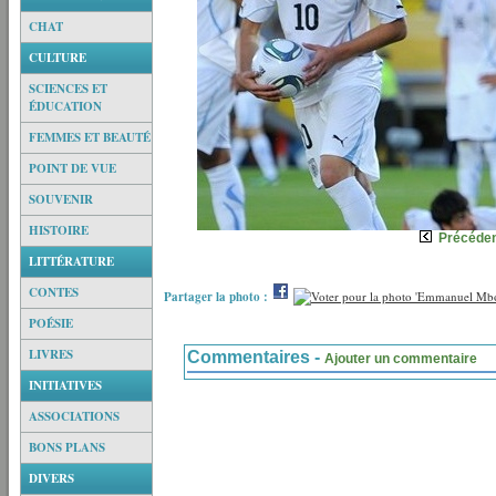
CHAT
CULTURE
SCIENCES ET
ÉDUCATION
FEMMES ET BEAUTÉ
POINT DE VUE
SOUVENIR
HISTOIRE
Précéde
LITTÉRATURE
CONTES
Partager la photo :
POÉSIE
LIVRES
Commentaires -
Ajouter un commentaire
INITIATIVES
ASSOCIATIONS
BONS PLANS
DIVERS