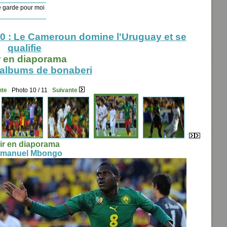
 garde pour moi
 : Le Cameroun domine l'Uruguay et se
qualifie
r en diaporama
 albums de bonaberi
nte
Photo 10 / 11
Suivante
ir en diaporama
manuel Mbongo