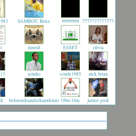
1983
SAMBOU Brice
9999999
7777777777777
o
nineuf
ESSET
olivia
a13
azinho
conde1985
nick brian
ll
belmondoandzekamdoum
Obie One
junior geek