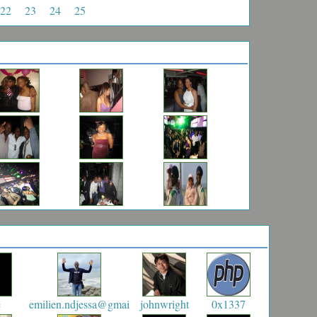
22
23
24
25
e
emilien.ndjessa@gmai
johnwright
0x1337