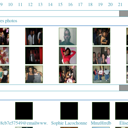
9
10
11
12
13
14
15
16
17
18
19
20
21
res photos
8cb7e57549@emailwww.
Sophie Lacochonne
MmzHrrdb
Élis