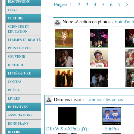
DISCUSSIONS
Pages:
1
2
3
4
5
6
7
8
CHAT
CULTURE
Notre sélection de photos -
Voir d'aut
SCIENCES ET
ÉDUCATION
FEMMES ET BEAUTÉ
POINT DE VUE
SOUVENIR
HISTOIRE
LITTÉRATURE
CONTES
POÉSIE
LIVRES
Derniers inscrits -
voir tous les copos
INITIATIVES
ASSOCIATIONS
BONS PLANS
DExWtSbsXPnLojYp
EricPro
DIVERS