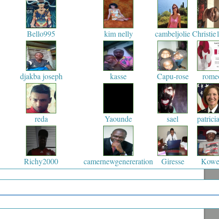
Bello995
kim nelly
cambeljolie
Christie
djakba joseph
kasse
Capu-rose
rome
reda
Yaounde
sael
patrici
Richy2000
camernewgenereration
Giresse
Kowe