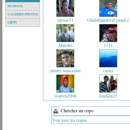
HUMOUR
GALERIES PHOTOS
ulysse31
Ohabibjunior@gmail.c
LIENS
Malobe
1111
penny mascruim
carter
warren2006
madara23
Chercher un copo
Voir tous les copos