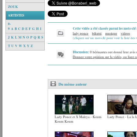
ZOUK
ARTISTES
0-
Cette vidéo a été classée parmi les mots-clé 
9
A
B
C
D
E
F
G
H
I
lady ponce
bikutsi
musique
videos
J
K
L
M
N
O
P
Q
R
S
(cliquez sur un mot-clé pour voir la liste des 
T
U
V
W
X
Y
Z
Discussion:
0 bérinautes ont donné leur avis 
Donnez votre opinion sur la vidéo, ou lisez ce
Du même auteur
Lady Ponce et X Maleya - Koum
Lady Ponce - La la l
Koum Koum