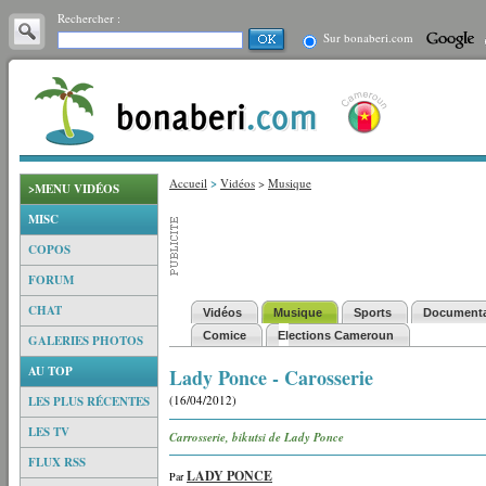
Rechercher :
Sur bonaberi.com
Accueil
>
Vidéos
>
Musique
>MENU VIDÉOS
MISC
COPOS
FORUM
CHAT
Vidéos
Musique
Sports
Documenta
Comice
Elections Cameroun
GALERIES PHOTOS
AU TOP
Lady Ponce - Carosserie
(16/04/2012)
LES PLUS RÉCENTES
LES TV
Carrosserie, bikutsi de Lady Ponce
FLUX RSS
LADY PONCE
Par