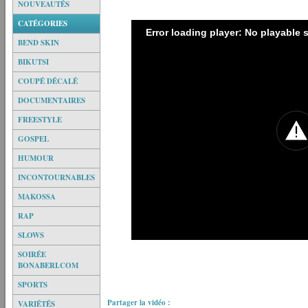
NOUVEAUTÉS
CATÉGORIES
Error loading player: No playable
BEND SKIN
BIKUTSI
COUPÉ DÉCALÉ
DOCUMENTAIRES
FREESTYLE
GOSPEL
HUMOUR
INCONTOURNABLES
MAKOSSA
RAP
SLOWS
SOIRÉE
BONABERI.COM
SPORTS
Partager la vidéo :
VARIÉTÉS