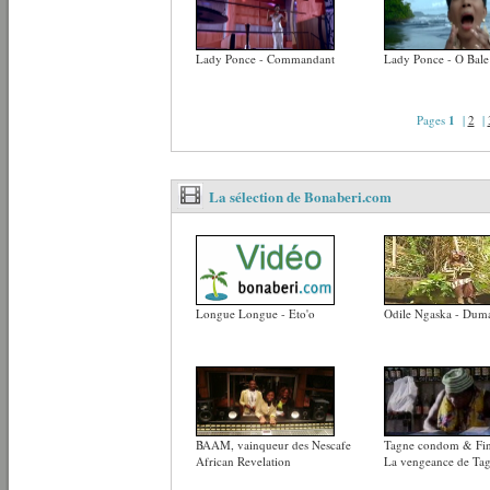
Lady Ponce - Commandant
Lady Ponce - O Bal
Pages
1
|
2
|
La sélection de Bonaberi.com
Longue Longue - Eto'o
Odile Ngaska - Du
BAAM, vainqueur des Nescafe
Tagne condom & Fing
African Revelation
La vengeance de Ta