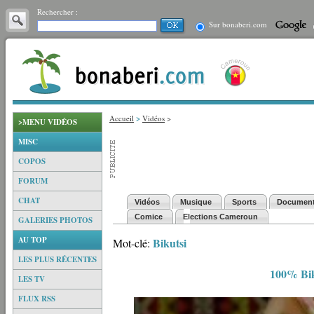
Rechercher :
Sur bonaberi.com
Accueil
>
Vidéos
>
>MENU VIDÉOS
MISC
COPOS
FORUM
CHAT
Vidéos
Musique
Sports
Document
Comice
Elections Cameroun
GALERIES PHOTOS
AU TOP
Bikutsi
Mot-clé:
LES PLUS RÉCENTES
100% Bik
LES TV
FLUX RSS