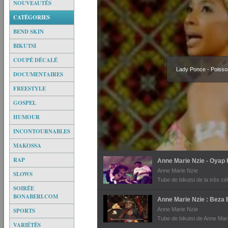
NOUVEAUTÉS
CATÉGORIES
BEND SKIN
BIKUTSI
COUPÉ DÉCALÉ
Lady Ponce - Poisso
DOCUMENTAIRES
FREESTYLE
GOSPEL
HUMOUR
INCONTOURNABLES
MAKOSSA
RAP
Anne Marie Nzie - Oyap
Anne Marie Nzie
SLOWS
Tube de bikutsi de la très cé
SOIRÉE
doyennes de la musique ca
BONABERI.COM
Anne Marie Nzie : Beza
Anne Marie Nzie
SPORTS
Tube de bikutsi de Anne Mar
VARIÉTÉS