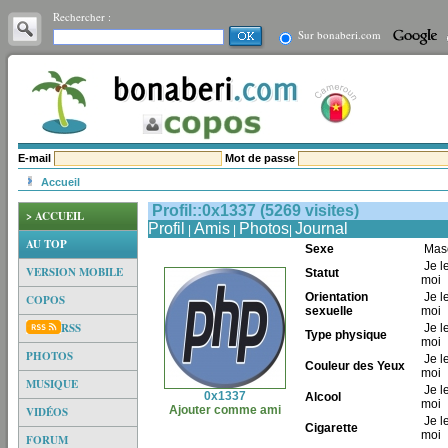
Rechercher :
Sur bonaberi.com
E-mail
Mot de passe
Accueil
Profil::0x1337 (5269 visites)
> ACCUEIL
Profil
Amis
Photos
Journal
|
|
|
AU TOP
Sexe
Mas
Je l
VERSION MOBILE
Statut
moi
Orientation
Je l
COPOS
sexuelle
moi
RSS
Je l
Type physique
moi
PHOTOS
Je l
Couleur des Yeux
moi
MUSIQUE
Je l
0x1337
Alcool
moi
Ajouter comme ami
VIDÉOS
Je l
Cigarette
moi
FORUM