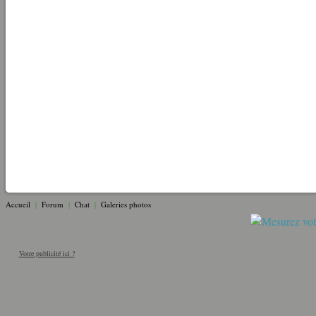
Accueil
|
Forum
|
Chat
|
Galeries photos
Votre publicité ici ?