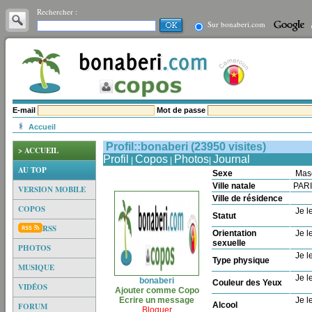
Rechercher :
Sur bonaberi.com
E-mail
Mot de passe
Accueil
Profil::bonaberi (23950 visites)
> ACCUEIL
Profil
Copos
Photos
Journal
|
|
|
AU TOP
Sexe
Mas
Ville natale
PAR
VERSION MOBILE
Ville de résidence
COPOS
Je le
Statut
RSS
Orientation
Je le
sexuelle
PHOTOS
Je le
Type physique
MUSIQUE
Je le
bonaberi
Couleur des Yeux
VIDÉOS
Ajouter comme Copo
Ecrire un message
Je le
Alcool
FORUM
Bloquer