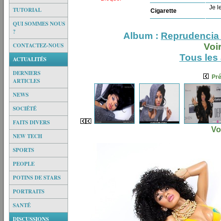
Je le
TUTORIAL
Cigarette
QUI SOMMES NOUS
?
Album :
Reprudencia 
CONTACTEZ-NOUS
Voi
Tous les
ACTUALITÉS
DERNIERS
Pr
ARTICLES
NEWS
SOCIÉTÉ
FAITS DIVERS
Vo
NEW TECH
SPORTS
PEOPLE
POTINS DE STARS
PORTRAITS
SANTÉ
DISCUSSIONS