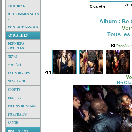
Je le
TUTORIAL
Cigarette
QUI SOMMES NOUS
?
Album :
Be 
CONTACTEZ-NOUS
Voi
Tous les
ACTUALITÉS
DERNIERS
Précéden
ARTICLES
NEWS
SOCIÉTÉ
FAITS DIVERS
Vo
NEW TECH
Be Cla
SPORTS
PEOPLE
POTINS DE STARS
PORTRAITS
SANTÉ
DISCUSSIONS