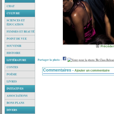
CHAT
CULTURE
SCIENCES ET
ÉDUCATION
FEMMES ET BEAUTÉ
POINT DE VUE
SOUVENIR
Précéden
HISTOIRE
Partager la photo :
LITTÉRATURE
CONTES
Commentaires -
Ajouter un commentaire
POÉSIE
LIVRES
INITIATIVES
ASSOCIATIONS
BONS PLANS
DIVERS