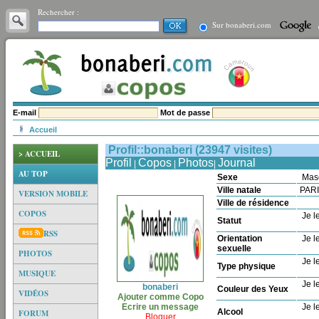
Rechercher :
Sur bonaberi.com
E-mail
Mot de passe
Accueil
Profil::bonaberi (23947 visites)
> ACCUEIL
Profil
Copos
Photos
Journal
|
|
|
AU TOP
Sexe
Mas
Ville natale
PAR
VERSION MOBILE
Ville de résidence
COPOS
Je le
Statut
RSS
Orientation
Je le
sexuelle
PHOTOS
Je le
Type physique
MUSIQUE
Je le
bonaberi
Couleur des Yeux
VIDÉOS
Ajouter comme Copo
Ecrire un message
Je le
Alcool
FORUM
Bloquer