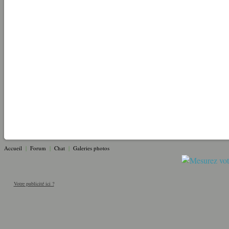
Accueil
|
Forum
|
Chat
|
Galeries photos
Votre publicité ici ?