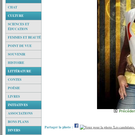
CHAT
CULTURE
SCIENCES ET
ÉDUCATION
FEMMES ET BEAUTÉ
POINT DE VUE
SOUVENIR
HISTOIRE
LITTÉRATURE
CONTES
POÉSIE
LIVRES
INITIATIVES
Précéden
ASSOCIATIONS
BONS PLANS
Partager la photo :
DIVERS