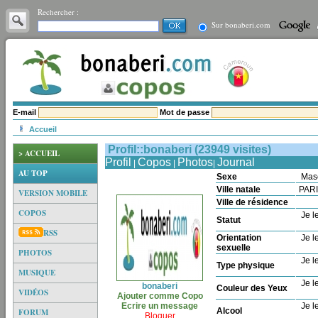
Rechercher :
Sur bonaberi.com
E-mail
Mot de passe
Accueil
Profil::bonaberi (23949 visites)
> ACCUEIL
Profil
Copos
Photos
Journal
|
|
|
AU TOP
Sexe
Mas
Ville natale
PAR
VERSION MOBILE
Ville de résidence
COPOS
Je le
Statut
RSS
Orientation
Je le
sexuelle
PHOTOS
Je le
Type physique
MUSIQUE
Je le
bonaberi
Couleur des Yeux
VIDÉOS
Ajouter comme Copo
Ecrire un message
Je le
Alcool
FORUM
Bloquer