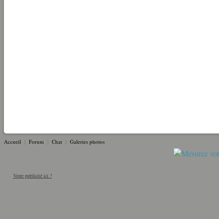
Accueil
|
Forum
|
Chat
|
Galeries photos
Votre publicité ici ?