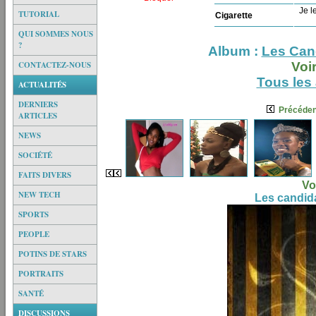
Je le
TUTORIAL
Cigarette
QUI SOMMES NOUS
?
Album :
Les Cand
CONTACTEZ-NOUS
Voi
Tous les
ACTUALITÉS
DERNIERS
Précéden
ARTICLES
NEWS
SOCIÉTÉ
FAITS DIVERS
Vo
NEW TECH
Les candida
SPORTS
PEOPLE
POTINS DE STARS
PORTRAITS
SANTÉ
DISCUSSIONS