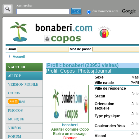
Rechercher :
Sur bonaberi.com
E-mail
Mot de passe
Accueil
Profil::bonaberi (23953 visites)
> ACCUEIL
Profil
Copos
Photos
Journal
|
|
|
AU TOP
Sexe
Mas
Ville natale
PAR
VERSION MOBILE
Ville de résidence
COPOS
Je le
Statut
RSS
Orientation
Je le
sexuelle
PHOTOS
Je le
Type physique
MUSIQUE
Je le
bonaberi
Couleur des Yeux
VIDÉOS
Ajouter comme Copo
Ecrire un message
Je le
Alcool
FORUM
Bloquer