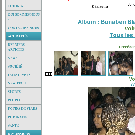
Je le
TUTORIAL
Cigarette
QUI SOMMES NOUS
?
Album :
Bonaberi Bl
CONTACTEZ-NOUS
Voi
Tous les
ACTUALITÉS
DERNIERS
Précéden
ARTICLES
NEWS
SOCIÉTÉ
FAITS DIVERS
Vo
NEW TECH
Af
SPORTS
PEOPLE
POTINS DE STARS
PORTRAITS
SANTÉ
DISCUSSIONS