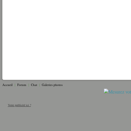
Accueil
|
Forum
|
Chat
|
Galeries photos
Votre publicité ici ?