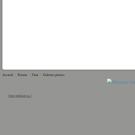
Accueil
|
Forum
|
Chat
|
Galeries photos
Votre publicité ici ?