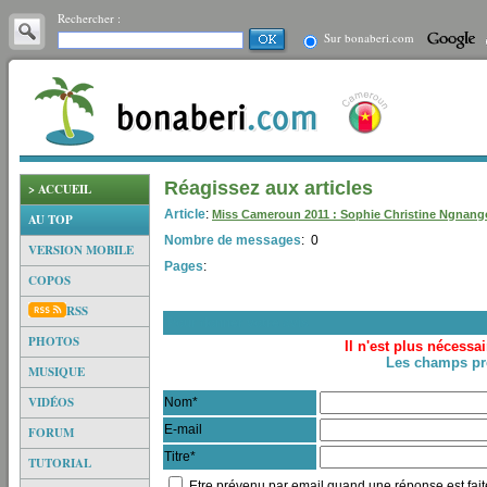
Rechercher :
Sur bonaberi.com
Réagissez aux articles
> ACCUEIL
Article
:
Miss Cameroun 2011 : Sophie Christine Ngnang
AU TOP
Nombre de messages
: 0
VERSION MOBILE
Pages
:
COPOS
RSS
Pour donner votre avis
PHOTOS
Il n'est plus nécessai
Les champs pré
MUSIQUE
VIDÉOS
Nom*
E-mail
FORUM
Titre*
TUTORIAL
Etre prévenu par email quand une réponse est fait