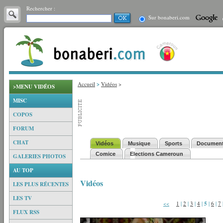
Rechercher :
Sur bonaberi.com
Accueil
>
Vidéos
>
>MENU VIDÉOS
MISC
COPOS
FORUM
CHAT
Vidéos
Musique
Sports
Document
Comice
Elections Cameroun
GALERIES PHOTOS
AU TOP
Vidéos
LES PLUS RÉCENTES
LES TV
<<
1
|
2
|
3
|
4
|
5
|
6
|
7
FLUX RSS