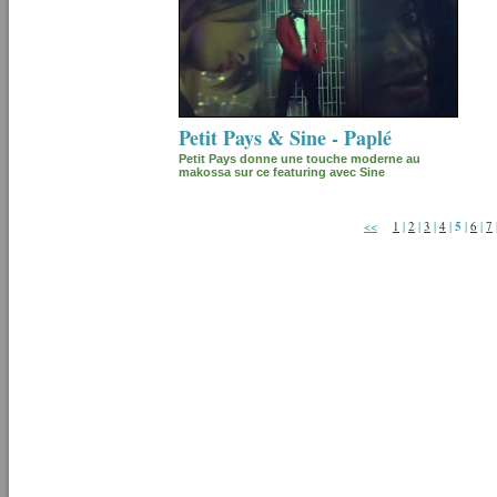
Petit Pays & Sine - Paplé
Petit Pays donne une touche moderne au
makossa sur ce featuring avec Sine
<<
1
|
2
|
3
|
4
|
5
|
6
|
7