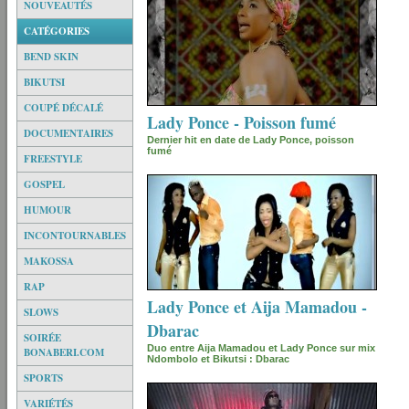
NOUVEAUTÉS
CATÉGORIES
BEND SKIN
BIKUTSI
COUPÉ DÉCALÉ
Lady Ponce - Poisson fumé
DOCUMENTAIRES
Dernier hit en date de Lady Ponce, poisson
fumé
FREESTYLE
GOSPEL
HUMOUR
INCONTOURNABLES
MAKOSSA
RAP
Lady Ponce et Aija Mamadou -
SLOWS
Dbarac
SOIRÉE
Duo entre Aija Mamadou et Lady Ponce sur mix
BONABERI.COM
Ndombolo et Bikutsi : Dbarac
SPORTS
VARIÉTÉS