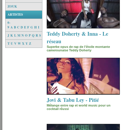
ZOUK
ARTISTES
0-
9
A
B
C
D
E
F
G
H
I
Teddy Doherty & Inna - Le
J
K
L
M
N
O
P
Q
R
S
réseau
T
U
V
W
X
Y
Z
Superbe opus de rap de l'étoile montante
camerounaise Teddy Doherty
Jovi & Tabu Ley - Pitié
Mélange entre rap et world music pour un
cocktail réussi