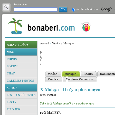
Rechercher :
Sur bonaberi.com
Accueil
>
Vidéos
>
Musique
>MENU VIDÉOS
MISC
COPOS
FORUM
CHAT
Vidéos
Musique
Sports
Documenta
Comice
Elections Cameroun
GALERIES PHOTOS
AU TOP
X Maleya - Il n'y a plus moyen
(06/04/2012)
LES PLUS RÉCENTES
LES TV
Tube de X Maleya intitulé il n'y a plus moyen
FLUX RSS
X MALEYA
Par