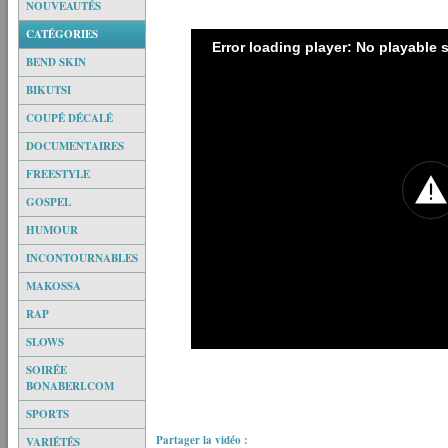
NOUVEAUTÉS
CATÉGORIES
Error loading player: No playable
BEND SKIN
BIKUTSI
COUPÉ DÉCALÉ
DOCUMENTAIRES
FREESTYLE
GOSPEL
HUMOUR
INCONTOURNABLES
MAKOSSA
RAP
SLOWS
SOIRÉE
BONABERI.COM
SPORTS
Partager la vidéo :
VARIÉTÉS