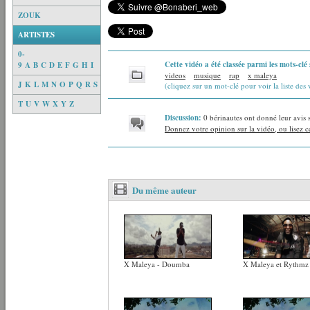
ZOUK
ARTISTES
0-
Cette vidéo a été classée parmi les mots-clé 
9
A
B
C
D
E
F
G
H
I
videos
musique
rap
x maleya
J
K
L
M
N
O
P
Q
R
S
(cliquez sur un mot-clé pour voir la liste des 
T
U
V
W
X
Y
Z
Discussion:
0 bérinautes ont donné leur avis 
Donnez votre opinion sur la vidéo, ou lisez ce
Du même auteur
X Maleya - Doumba
X Maleya et Rythmz 