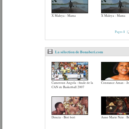
X Maleya - Mama
X Maleya - Mama
Pages
1
|
La sélection de Bonaberi.com
Cameroun Angola : finale de la
Constance Aman - Je 
CAN de Basketball 2007
Dencia - Beri beri
Anne Marie Nzie : B