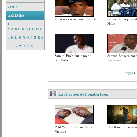
ZOUK
ARTISTES
Eto'o revient sur son transfert
Samuel Eto'o présenté
Milan
0-
9
A
B
C
D
E
F
G
H
I
J
K
L
M
N
O
P
Q
R
S
T
U
V
W
X
Y
Z
Samuel Eto'o fait le point
Samuel Eto'o se conf
surTéléfoot
Eurosport
Pages
1
La sélection de Bonaberi.com
Petit Yode et l'enfant Siro -
Dan Kamit - On cour
Victoire