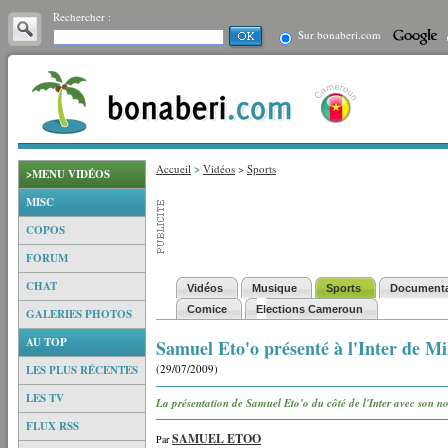
Rechercher :
Sur bonaberi.com
Accueil
>
Vidéos
>
Sports
>MENU VIDÉOS
MISC
COPOS
FORUM
CHAT
Vidéos
Musique
Sports
Documenta
Comice
Elections Cameroun
GALERIES PHOTOS
AU TOP
Samuel Eto'o présenté à l'Inter de Mi
(29/07/2009)
LES PLUS RÉCENTES
LES TV
La présentation de Samuel Eto'o du côté de l'Inter avec son n
FLUX RSS
SAMUEL ETOO
Par