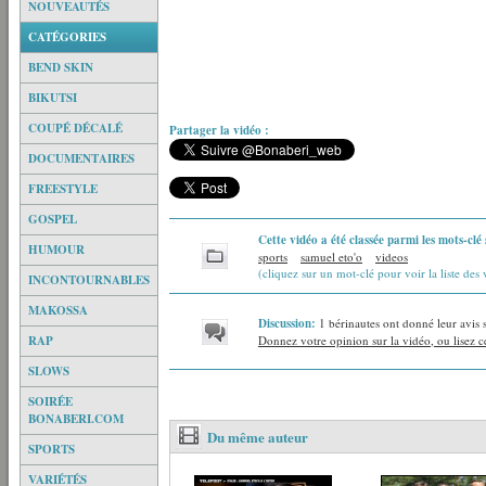
NOUVEAUTÉS
CATÉGORIES
BEND SKIN
BIKUTSI
COUPÉ DÉCALÉ
Partager la vidéo :
DOCUMENTAIRES
FREESTYLE
GOSPEL
Cette vidéo a été classée parmi les mots-clé 
HUMOUR
sports
samuel eto'o
videos
(cliquez sur un mot-clé pour voir la liste des 
INCONTOURNABLES
MAKOSSA
Discussion:
1 bérinautes ont donné leur avis 
RAP
Donnez votre opinion sur la vidéo, ou lisez ce
SLOWS
SOIRÉE
BONABERI.COM
Du même auteur
SPORTS
VARIÉTÉS