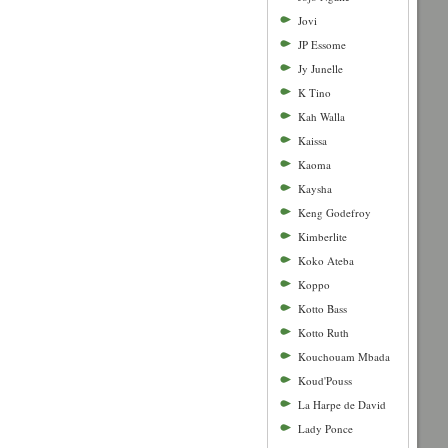
Jovi
JP Essome
Jy Junelle
K Tino
Kah Walla
Kaissa
Kaoma
Kaysha
Keng Godefroy
Kimberlite
Koko Ateba
Koppo
Kotto Bass
Kotto Ruth
Kouchouam Mbada
Koud'Pouss
La Harpe de David
Lady Ponce