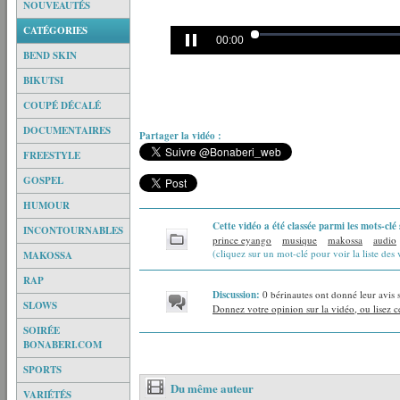
NOUVEAUTÉS
CATÉGORIES
00:00
BEND SKIN
BIKUTSI
COUPÉ DÉCALÉ
DOCUMENTAIRES
Partager la vidéo :
FREESTYLE
GOSPEL
HUMOUR
Cette vidéo a été classée parmi les mots-clé 
INCONTOURNABLES
prince eyango
musique
makossa
audio
(cliquez sur un mot-clé pour voir la liste des 
MAKOSSA
RAP
Discussion:
0 bérinautes ont donné leur avis 
SLOWS
Donnez votre opinion sur la vidéo, ou lisez ce
SOIRÉE
BONABERI.COM
SPORTS
Du même auteur
VARIÉTÉS