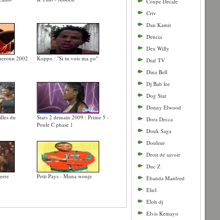
Coupe Decale
Crtv
Dan Kamit
Dencia
Dex Willy
ameroun 2002
Koppo : "Si tu vois ma go"
Diaf TV
Dina Bell
Dj Bab lee
Dog Star
Donny Elwood
illes du
Stars 2 demain 2009 : Prime 5 -
Dora Decca
Poule C phase 1
Douk Saga
Douleur
Droit de savoir
Duc Z
erre
Petit Pays - Muna wonje
Ebanda Manfred
Eliel
Eloh dj
Elvis Kemayo