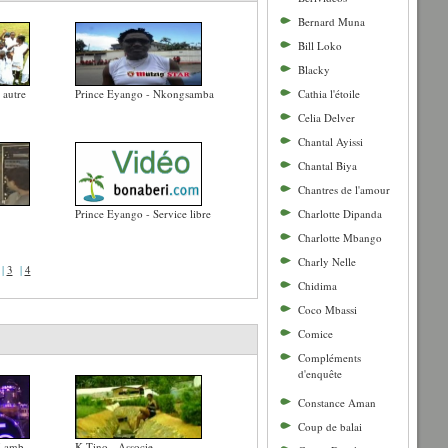
Bernard Muna
Bill Loko
Blacky
 autre
Prince Eyango - Nkongsamba
Cathia l'étoile
Celia Delver
Chantal Ayissi
Chantal Biya
Chantres de l'amour
Prince Eyango - Service libre
Charlotte Dipanda
Charlotte Mbango
Charly Nelle
|
3
|
4
Chidima
Coco Mbassi
Comice
Compléments
d'enquête
Constance Aman
Coup de balai
 Lamb
K Tino - Associe