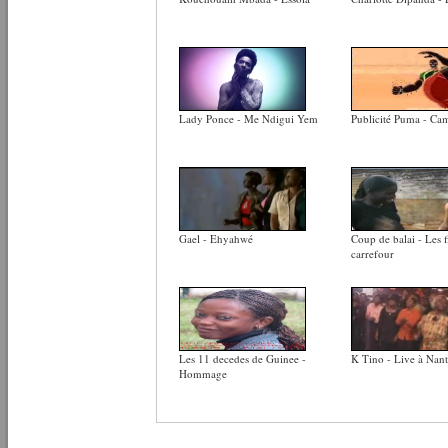
Lady Ponce - Me Ndigui Yem
Publicité Puma - C
Gael - Ehyahwé
Coup de balai - Les f
carrefour
Les 11 decedes de Guinee -
K Tino - Live à Nant
Hommage