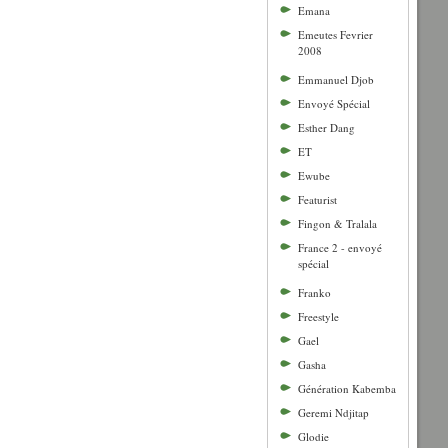
Emana
Emeutes Fevrier
2008
Emmanuel Djob
Envoyé Spécial
Esther Dang
ET
Ewube
Featurist
Fingon & Tralala
France 2 - envoyé
spécial
Franko
Freestyle
Gael
Gasha
Génération Kabemba
Geremi Ndjitap
Glodie