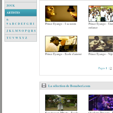
ZOUK
ARTISTES
0-
9
A
B
C
D
E
F
G
H
I
Prince Eyango - I sa nzom
Prince Eyango - Une
enfance
J
K
L
M
N
O
P
Q
R
S
T
U
V
W
X
Y
Z
Prince Eyango - Ecole d'amour
Prince Eyango - Viji
Pages
1
|
2
La sélection de Bonaberi.com
Kouchouam Mbada - Essola
Charlotte Dipanda -