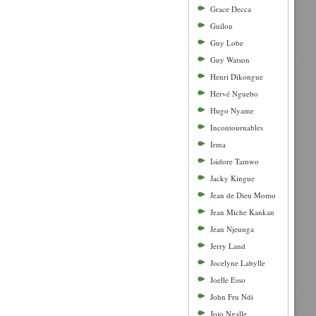
Grace Decca
Guilou
Guy Lobe
Guy Watson
Henri Dikongue
Hervé Nguebo
Hugo Nyame
Incontournables
Irma
Isidore Tamwo
Jacky Kingue
Jean de Dieu Momo
Jean Miche Kankan
Jean Njeunga
Jerry Land
Jocelyne Labylle
Joelle Esso
John Fru Ndi
Jojo Ngalle