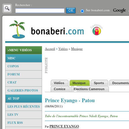
Rechercher :
Sur bonaberi.com
Accueil
>
Vidéos
>
Musique
>MENU VIDÉOS
MISC
COPOS
FORUM
CHAT
Vidéos
Musique
Sports
Documenta
Comice
Elections Cameroun
GALERIES PHOTOS
AU TOP
Prince Eyango - Patou
(08/06/2011)
LES PLUS RÉCENTES
LES TV
Tube de l'incontournable Prince Ndedi Eyango, Patou
FLUX RSS
PRINCE EYANGO
Par