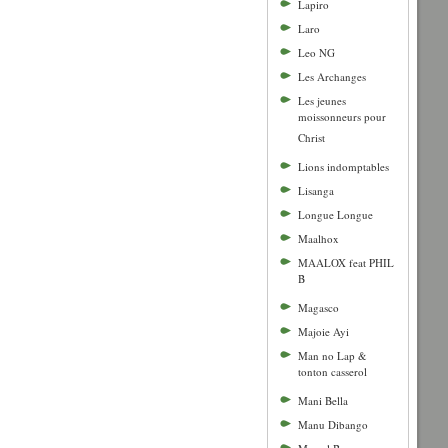
Lapiro
Laro
Leo NG
Les Archanges
Les jeunes
moissonneurs pour
Christ
Lions indomptables
Lisanga
Longue Longue
Maalhox
MAALOX feat PHIL
B
Magasco
Majoie Ayi
Man no Lap &
tonton casserol
Mani Bella
Manu Dibango