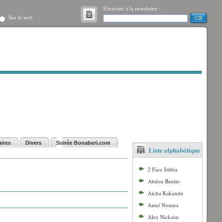
S'inscrire à la newsletter :
Sur le web
ires
Divers
Soirée Bonaberi.com
Liste alphabétique
2 Face Idibia
Abdou Benito
Aicha Kakandu
Aimé Nouma
Alex Nickson