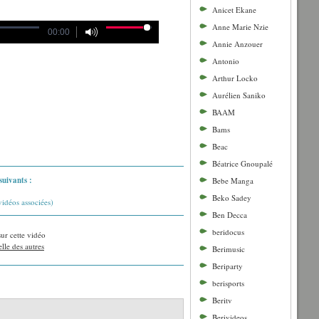
Anicet Ekane
Anne Marie Nzie
00:00
Annie Anzouer
Antonio
Arthur Locko
Aurélien Saniko
BAAM
Bams
Beac
Béatrice Gnoupalé
suivants :
Bebe Manga
Beko Sadey
vidéos associées)
Ben Decca
beridocus
sur cette vidéo
lle des autres
Berimusic
Beriparty
berisports
Beritv
Berivideos