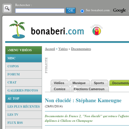
Rechercher :
Sur bonaberi.com
Accueil
>
Vidéos
>
Documentaires
>MENU VIDÉOS
MISC
COPOS
FORUM
CHAT
Vidéos
Musique
Sports
Documenta
Comice
Elections Cameroun
GALERIES PHOTOS
AU TOP
Non élucidé : Stéphane Kameugne
(28/01/2014)
LES PLUS RÉCENTES
LES TV
Documentaire de France 2, "Non élucidé" qui retrace l'affair
diplômes à Châlons en Champagne
FLUX RSS