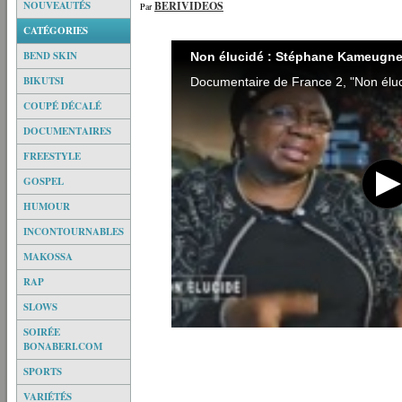
NOUVEAUTÉS
BERIVIDEOS
Par
CATÉGORIES
BEND SKIN
Non élucidé : Stéphane Kameugn
BIKUTSI
COUPÉ DÉCALÉ
DOCUMENTAIRES
FREESTYLE
GOSPEL
HUMOUR
INCONTOURNABLES
MAKOSSA
RAP
SLOWS
SOIRÉE
BONABERI.COM
SPORTS
VARIÉTÉS