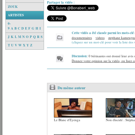
Partager la vidéo :
ZOUK
ARTISTES
0-
9
A
B
C
D
E
F
G
H
I
Cette vidéo a été classée parmi les mots-clé 
J
K
L
M
N
O
P
Q
R
S
documentaires
videos
stephane kameugn
(cliquez sur un mot-clé pour voir la liste des 
T
U
V
W
X
Y
Z
Discussion:
0 bérinautes ont donné leur avis 
Donnez votre opinion sur la vidéo, ou lisez ce
Du même auteur
Le Blanc d'Eyenga
Non élucidé : Stép