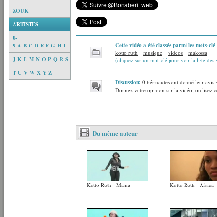
ZOUK
ARTISTES
0-
Cette vidéo a été classée parmi les mots-clé 
9
A
B
C
D
E
F
G
H
I
kotto ruth
musique
videos
makossa
J
K
L
M
N
O
P
Q
R
S
(cliquez sur un mot-clé pour voir la liste des 
T
U
V
W
X
Y
Z
Discussion:
0 bérinautes ont donné leur avis 
Donnez votre opinion sur la vidéo, ou lisez ce
Du même auteur
Kotto Ruth - Mama
Kotto Ruth - Africa