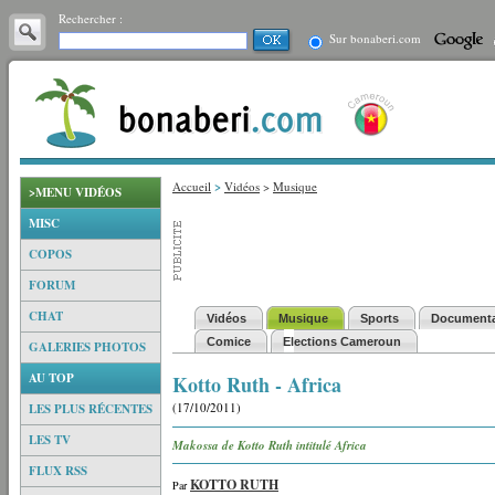
Rechercher :
Sur bonaberi.com
Accueil
>
Vidéos
>
Musique
>MENU VIDÉOS
MISC
COPOS
FORUM
CHAT
Vidéos
Musique
Sports
Documenta
Comice
Elections Cameroun
GALERIES PHOTOS
AU TOP
Kotto Ruth - Africa
(17/10/2011)
LES PLUS RÉCENTES
LES TV
Makossa de Kotto Ruth intitulé Africa
FLUX RSS
KOTTO RUTH
Par