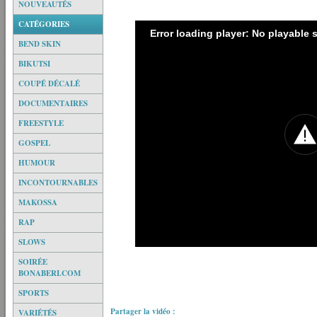
NOUVEAUTÉS
CATÉGORIES
Error loading player: No playable
BEND SKIN
BIKUTSI
COUPÉ DÉCALÉ
DOCUMENTAIRES
FREESTYLE
GOSPEL
HUMOUR
INCONTOURNABLES
MAKOSSA
RAP
SLOWS
SOIRÉE
BONABERI.COM
SPORTS
Partager la vidéo :
VARIÉTÉS