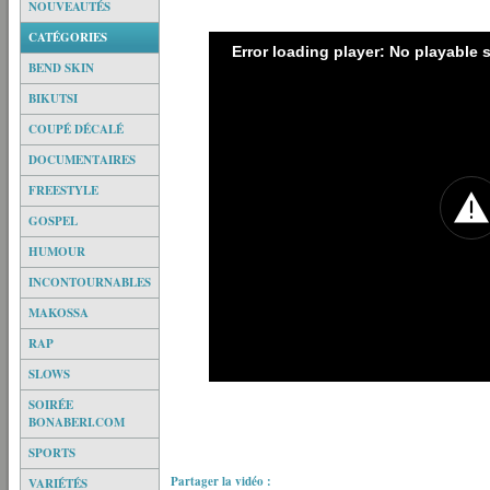
NOUVEAUTÉS
CATÉGORIES
Error loading player: No playable
BEND SKIN
BIKUTSI
COUPÉ DÉCALÉ
DOCUMENTAIRES
FREESTYLE
GOSPEL
HUMOUR
INCONTOURNABLES
MAKOSSA
RAP
SLOWS
SOIRÉE
BONABERI.COM
SPORTS
Partager la vidéo :
VARIÉTÉS