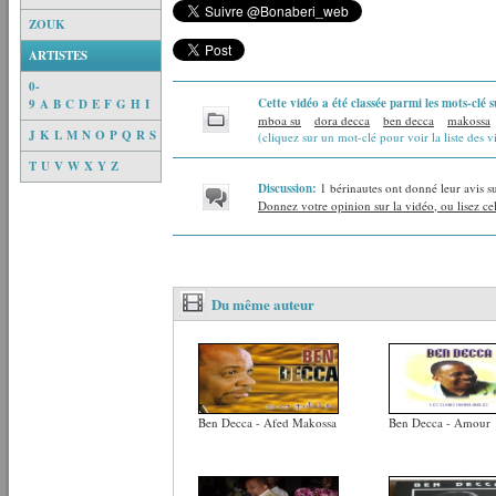
ZOUK
ARTISTES
0-
Cette vidéo a été classée parmi les mots-clé s
9
A
B
C
D
E
F
G
H
I
mboa su
dora decca
ben decca
makossa
J
K
L
M
N
O
P
Q
R
S
(cliquez sur un mot-clé pour voir la liste des v
T
U
V
W
X
Y
Z
Discussion:
1 bérinautes ont donné leur avis su
Donnez votre opinion sur la vidéo, ou lisez cel
Du même auteur
Ben Decca - Afed Makossa
Ben Decca - Amour