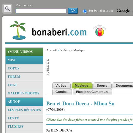
Rechercher :
Sur bonaberi.com
Accueil
>
Vidéos
>
Musique
>MENU VIDÉOS
MISC
COPOS
FORUM
CHAT
Vidéos
Musique
Sports
Documenta
Comice
Elections Cameroun
GALERIES PHOTOS
AU TOP
Ben et Dora Decca - Mboa Su
(07/06/2008)
LES PLUS RÉCENTES
LES TV
Céèbre duo des deux frères et soeurs d'une des plus grandes 
FLUX RSS
BEN DECCA
Par