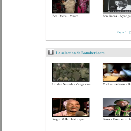
Ben Decca - Muam
Ben Decca - Nyong
Pages
1
|
La sélection de Bonaberi.com
Golden Sounds - Zangalewa
Michael Jackson - Bea
Roger Milla : historique
Bams - Douleur de 