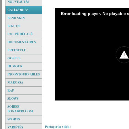
NOUVEAUTÉS
CATÉGORIES
Error loading player: No playable
BEND SKIN
BIKUTSI
COUPÉ DÉCALÉ
DOCUMENTAIRES
FREESTYLE
GOSPEL
HUMOUR
INCONTOURNABLES
MAKOSSA
RAP
SLOWS
SOIRÉE
BONABERI.COM
SPORTS
Partager la vidéo :
VARIÉTÉS