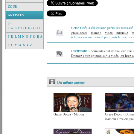
ZOUK
ARTISTES
0-
Cette vidéo a été classée parmi les mots-clé 
9
A
B
C
D
E
F
G
H
I
grace decca
mambo
video
musique
m
J
K
L
M
N
O
P
Q
R
S
(cliquez sur un mot-clé pour voir la liste des 
T
U
V
W
X
Y
Z
Discussion:
3 bérinautes ont donné leur avis 
Donnez votre opinion sur la vidéo, ou lisez ce
Du même auteur
Grace Decca - Motion
Grace Decca - Donn
d'amour (live cinqua