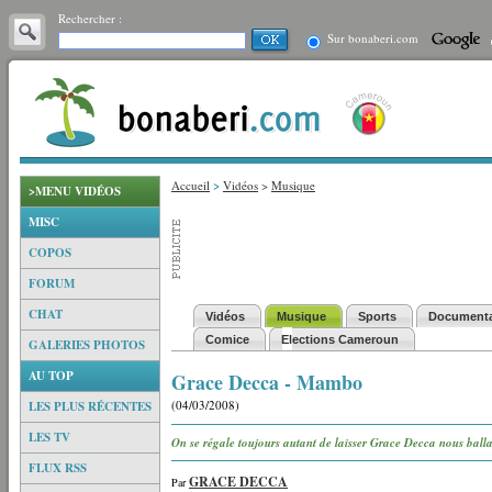
Rechercher :
Sur bonaberi.com
Accueil
>
Vidéos
>
Musique
>MENU VIDÉOS
MISC
COPOS
FORUM
CHAT
Vidéos
Musique
Sports
Documenta
Comice
Elections Cameroun
GALERIES PHOTOS
AU TOP
Grace Decca - Mambo
(04/03/2008)
LES PLUS RÉCENTES
LES TV
On se régale toujours autant de laisser Grace Decca nous balla
FLUX RSS
GRACE DECCA
Par