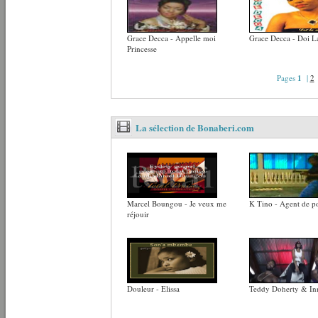
Grace Decca - Appelle moi
Grace Decca - Doi 
Princesse
Pages
1
|
2
La sélection de Bonaberi.com
Marcel Boungou - Je veux me
K Tino - Agent de po
réjouir
Douleur - Elissa
Teddy Doherty & Inn