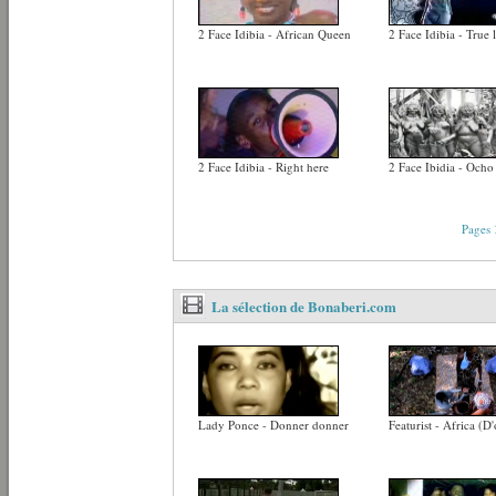
2 Face Idibia - African Queen
2 Face Idibia - True 
2 Face Idibia - Right here
2 Face Ibidia - Ocho
Pages
La sélection de Bonaberi.com
Lady Ponce - Donner donner
Featurist - Africa (D'