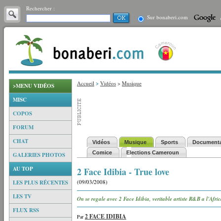
Rechercher :
Sur bonaberi.com
Accueil
>
Vidéos
>
Musique
>MENU VIDÉOS
MISC
COPOS
FORUM
CHAT
Vidéos
Musique
Sports
Documenta
Comice
Elections Cameroun
GALERIES PHOTOS
AU TOP
2 Face Idibia - True love
(09/03/2008)
LES PLUS RÉCENTES
LES TV
On se regale avec 2 Face Idibia, veritable artiste R&B a l'Afri
FLUX RSS
2 FACE IDIBIA
Par