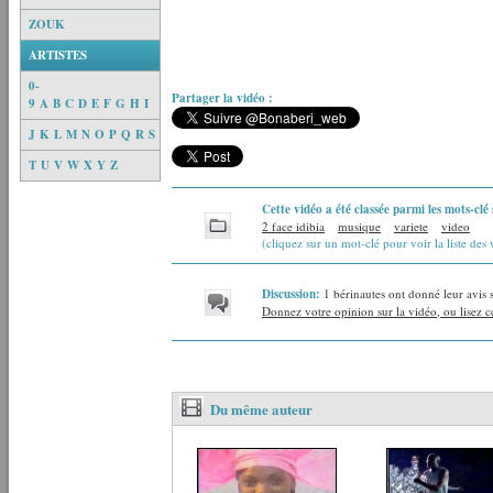
ZOUK
ARTISTES
0-
Partager la vidéo :
9
A
B
C
D
E
F
G
H
I
J
K
L
M
N
O
P
Q
R
S
T
U
V
W
X
Y
Z
Cette vidéo a été classée parmi les mots-clé 
2 face idibia
musique
variete
video
(cliquez sur un mot-clé pour voir la liste des 
Discussion:
1 bérinautes ont donné leur avis 
Donnez votre opinion sur la vidéo, ou lisez ce
Du même auteur