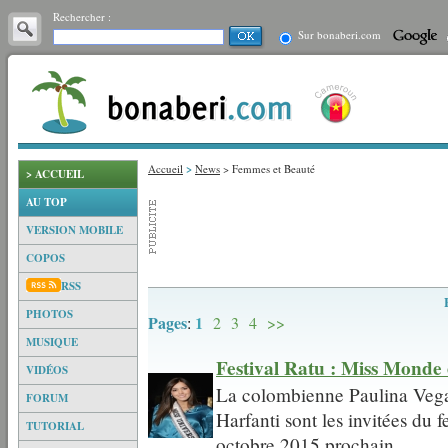
Rechercher :
Sur bonaberi.com
Accueil
>
News
> Femmes et Beauté
> ACCUEIL
AU TOP
VERSION MOBILE
COPOS
RSS
PHOTOS
Pages
1
:
2
3
4
>>
MUSIQUE
Festival Ratu : Miss Monde
VIDÉOS
La colombienne Paulina Vega 
FORUM
Harfanti sont les invitées du 
TUTORIAL
octobre 2015 prochain