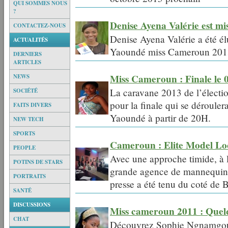
QUI SOMMES NOUS
?
Denise Ayena Valérie est m
CONTACTEZ-NOUS
Denise Ayena Valérie a été é
ACTUALITÉS
Yaoundé miss Cameroun 2013
DERNIERS
ARTICLES
Miss Cameroun : Finale le 
NEWS
La caravane 2013 de l’électi
SOCIÉTÉ
pour la finale qui se déroule
FAITS DIVERS
Yaoundé à partir de 20H.
NEW TECH
SPORTS
Cameroun : Elite Model Loo
PEOPLE
Avec une approche timide, à l’
POTINS DE STARS
grande agence de mannequins
PORTRAITS
presse a été tenu du coté de
SANTÉ
DISCUSSIONS
Miss cameroun 2011 : Quel
CHAT
Découvrez Sophie Ngnamgouet