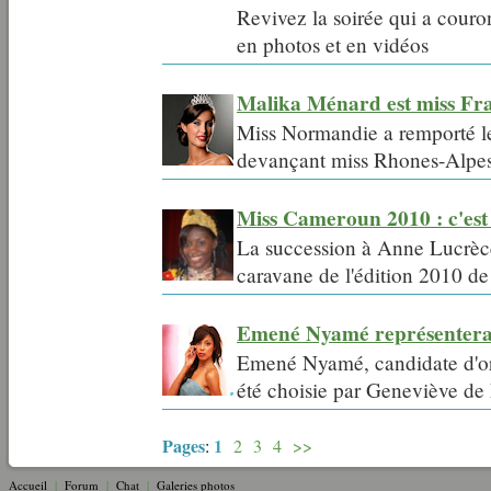
Revivez la soirée qui a cour
en photos et en vidéos
Malika Ménard est miss Fr
Miss Normandie a remporté le
devançant miss Rhones-Alpes,
Miss Cameroun 2010 : c'est 
La succession à Anne Lucrèce
caravane de l'édition 2010 d
Emené Nyamé représentera 
Emené Nyamé, candidate d'or
été choisie par Geneviève de
Pages
1
:
2
3
4
>>
Accueil
|
Forum
|
Chat
|
Galeries photos