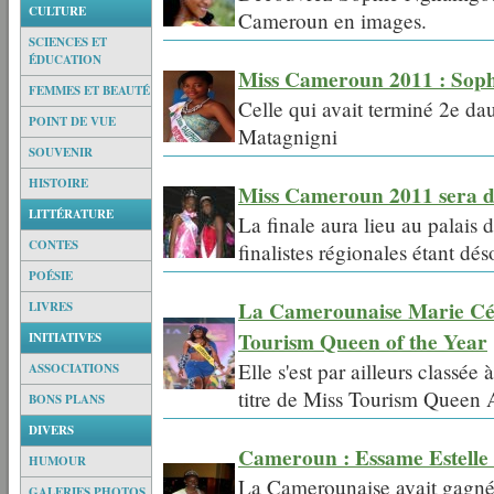
CULTURE
Cameroun en images.
SCIENCES ET
ÉDUCATION
Miss Cameroun 2011 : Soph
FEMMES ET BEAUTÉ
Celle qui avait terminé 2e da
POINT DE VUE
Matagnigni
SOUVENIR
HISTOIRE
Miss Cameroun 2011 sera dé
LITTÉRATURE
La finale aura lieu au palais
CONTES
finalistes régionales étant dé
POÉSIE
La Camerounaise Marie Céc
LIVRES
Tourism Queen of the Year
INITIATIVES
Elle s'est par ailleurs classée
ASSOCIATIONS
titre de Miss Tourism Queen 
BONS PLANS
DIVERS
Cameroun : Essame Estelle
HUMOUR
La Camerounaise avait gagné 
GALERIES PHOTOS