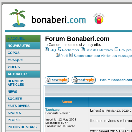
Forum Bonaberi.com
> ACCUEIL
Le Cameroun comme si vous y étiez
NOUVEAUTÉS
FAQ
Rechercher
Liste des Membres
Groupes d
COPOS
Profil
Se connecter pour vérifier ses messages
MUSIQUE
VIDÉOS
ACTUALITÉS
Forum Bonaberi.co
DERNIERS
ARTICLES
NEWS
SOCIÉTÉ
Auteur
FAITS DIVERS
Tatchape
Posté le: Fri Mar 13, 2020 
SPORTS
Bérinaute Vétéran
Inscrit le: 12 May 2008
PEOPLE
l'homme reviens sur la
rou
Messages: 6077
_________________
Localisation: lauraville
POTINS DE STARS
(2011)avant 2015 CHAC