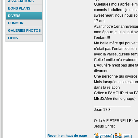
ASSOCIATIONS
Quelques mois après je me 
BONS PLANS
commis l’adultère, je ne l
sweet heart, nous nous s
DIVERS
17 ans.
HUMOUR
Avant notre 1er anniversa
GALERIES PHOTOS
mon époux je lui ai tout 
l’enfant !!!
LIENS
Ma belle mère qui pouvait d
n’était pas l’enfant de
son f
avec la
valise, qu’elle rem
Cette famille m’a
vraiment 
L’Adultère n’est pas une f
divorcer
Une personne qui divorce 
Mais lorsqu’on est restaur
dans la
relation
Grâce à l’AMOUR et au PA
MESSAGE (témoignage)
_________________
Jean 17.3
Or la
VIE ETERNELLE c'est q
Jesus Christ
Revenir en haut de page