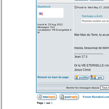
Nyanbock
Posté le: Wed May 27, 202
Tatchape a
écrit:
l'homme reviens sur la
Inscrit le: 25 Aug 2012
Messages: 513
Localisation: FB Evangeliste A
M
War Man du Terre, tu as p
massa, beaucoup de
bérin
_________________
Jean 17.3
Or la
VIE ETERNELLE c'est q
Jesus Christ
Revenir en haut de page
Montrer les messages depuis:
Forum Bonaberi.co
Page
1
sur
1