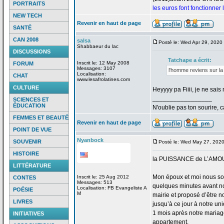
PORTRAITS
les euros font fonctionner
NEW TECH
Revenir en haut de page
SANTÉ
CAN 2008
salsa
Posté le: Wed Apr 29, 2020
Shabbaeur du lac
DISCUSSIONS
Tatchape a
écrit:
Inscrit le: 12 May 2008
FORUM
Messages: 3107
l'homme reviens sur la
Localisation:
CHAT
www.lesafrolatines.com
CULTURE
Heyyyy pa Fiiii, je ne sa
_________________
SCIENCES ET
ÉDUCATION
N'oublie pas ton sourire, c
FEMMES ET BEAUTÉ
Revenir en haut de page
POINT DE VUE
Nyanbock
SOUVENIR
Posté le: Wed May 27, 202
HISTOIRE
la
PUISSANCE de
L’AMO
LITTÉRATURE
Mon époux et moi nous so
Inscrit le: 25 Aug 2012
CONTES
Messages: 513
quelques minutes avant no
Localisation: FB Evangeliste A
POÉSIE
M
mairie et proposé d’être n
LIVRES
jusqu’à ce jour à notre uni
1 mois après notre mariage
INITIATIVES
appartement.