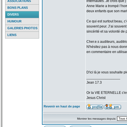
internautes. Je crois que j
ASSOCIATIONS
Anne Marie a
trompé l’homm
BONS PLANS
deux enfants que son mari
DIVERS
Ce qui est surtout beau, c’
HUMOUR
souvent peur. J’ai souvent
GALERIES PHOTOS
sincérité et sa volonté de
p
LIENS
Cher.e.s auditeurs, auditr
N'hésitez pas à nous don
en commentaire en utilis
D'ici là je vous souhaite p
_________________
Jean 17.3
Or la
VIE ETERNELLE c'est q
Jesus Christ
Revenir en haut de page
Montrer les messages depuis: