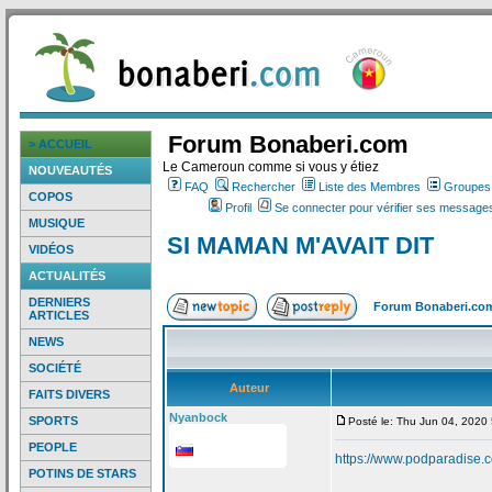
Forum Bonaberi.com
> ACCUEIL
Le Cameroun comme si vous y étiez
NOUVEAUTÉS
FAQ
Rechercher
Liste des Membres
Groupes d
COPOS
Profil
Se connecter pour vérifier ses messages
MUSIQUE
SI MAMAN M'AVAIT DIT
VIDÉOS
ACTUALITÉS
DERNIERS
Forum Bonaberi.co
ARTICLES
NEWS
SOCIÉTÉ
Auteur
FAITS DIVERS
Nyanbock
SPORTS
Posté le: Thu Jun 04, 2020
PEOPLE
https://www.podparadise
POTINS DE STARS