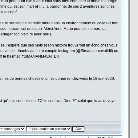
’ai eu peur pour elle mais c’était sans bien connaître la
boule d’énergie.
e qui est son mari et il lui a
pardonné. de
ces 2 aventures sont nés
 a
accepté.
est le soutien de
sa belle mère dans un environnement ou celles-ci font
 souri durant cet entretien. Merci Anne Marie pour son temps, sa
artager son histoire avec nous.
ices, j'espère que ses mots et son histoire trouveront un écho chez vous.
ner vos feedbacks via notre compte instagram (@Simamanmavaitdit) ou
ant le hashtag #SIMAMANMAVAITDIT.
leines de
bonnes choses et on se donne rendez-vous le 18 juin 2020.
u'ils te connaissent TOI le seul vrai Dieu ET celui que tu as envoye