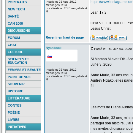
https://www.instagram.co
Inscrit le: 25 Aug 2012
PORTRAITS
Messages: 513
_________________
Localisation: FB Evangeliste A
NEW TECH
M
Jean 17.3
SANTÉ
Or la
VIE ETERNELLE c'est q
CAN 2008
Jesus Christ
DISCUSSIONS
Revenir en haut de page
FORUM
CHAT
Nyanbock
Posté le: Thu Jun 04, 2020
CULTURE
Si Maman M’avait Dit - A
SCIENCES ET
ÉDUCATION
June 3, 2020
FEMMES ET BEAUTÉ
Inscrit le: 25 Aug 2012
Messages: 513
Anne Marie, 33 ans est 
Localisation: FB Evangeliste A
POINT DE VUE
M
Audrey Ngako, elles parle
SOUVENIR
foi.
HISTOIRE
LITTÉRATURE
CONTES
Les mots de
Diane Audrey
POÉSIE
Anne Marie, 33 ans, m’a
c
LIVRES
partager son histoire. J’ai
INITIATIVES
mes invités choisissent de