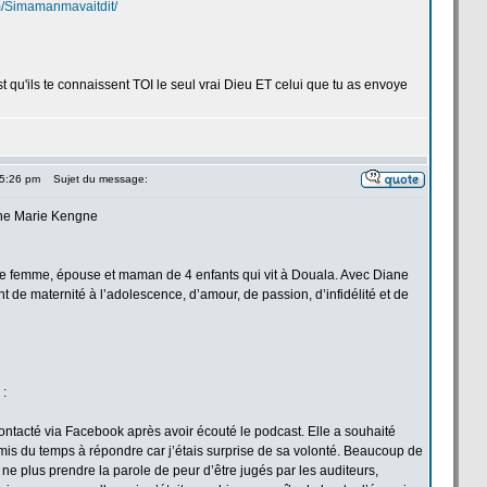
m/Simamanmavaitdit/
u'ils te connaissent TOI le seul vrai Dieu ET celui que tu as envoye
 5:26 pm
Sujet du message:
nne Marie Kengne
une femme, épouse et maman de
4 enfants qui vit à Douala. Avec Diane
nt de
maternité à l’adolescence, d’amour, de
passion, d’infidélité et de
 :
ontacté via Facebook après avoir écouté le podcast. Elle a
souhaité
 mis du temps à répondre car j’étais surprise de
sa volonté. Beaucoup de
ne plus prendre la
parole de
peur d’être jugés par les auditeurs,