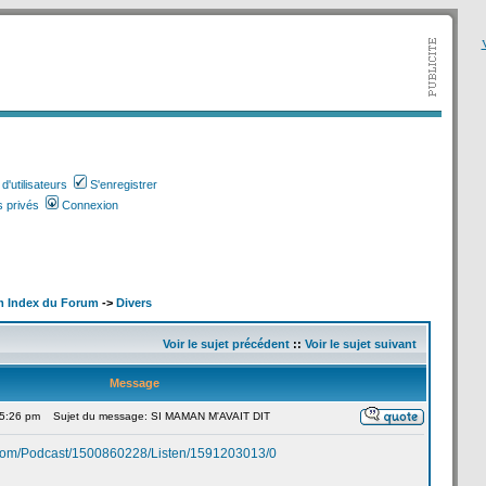
V
'utilisateurs
S'enregistrer
 privés
Connexion
m Index du Forum
->
Divers
Voir le sujet précédent
::
Voir le sujet suivant
Message
 5:26 pm
Sujet du message: SI MAMAN M'AVAIT DIT
.com/Podcast/1500860228/Listen/1591203013/0