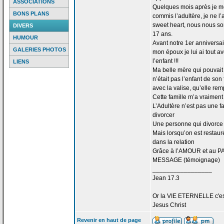
ASSOCIATIONS
Quelques mois après je me 
BONS PLANS
commis l’adultère, je ne l
sweet heart, nous nous s
DIVERS
17 ans.
HUMOUR
Avant notre 1er anniversa
GALERIES PHOTOS
mon époux je lui ai tout 
l’enfant !!!
LIENS
Ma belle mère qui pouvait d
n’était pas l’enfant de
son f
avec la
valise, qu’elle rem
Cette famille m’a
vraiment 
L’Adultère n’est pas une f
divorcer
Une personne qui divorce 
Mais lorsqu’on est restaur
dans la
relation
Grâce à l’AMOUR et au PA
MESSAGE (témoignage)
_________________
Jean 17.3
Or la
VIE ETERNELLE c'est q
Jesus Christ
Revenir en haut de page