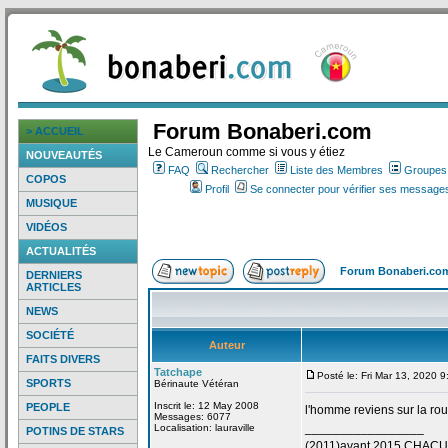
Forum Bonaberi.com
> ACCUEIL
Le Cameroun comme si vous y étiez
NOUVEAUTÉS
FAQ
Rechercher
Liste des Membres
Groupes d
COPOS
Profil
Se connecter pour vérifier ses messages
MUSIQUE
VIDÉOS
ACTUALITÉS
Forum Bonaberi.co
DERNIERS
ARTICLES
NEWS
SOCIÉTÉ
Auteur
FAITS DIVERS
Tatchape
Posté le: Fri Mar 13, 2020 
SPORTS
Bérinaute Vétéran
Inscrit le: 12 May 2008
PEOPLE
l'homme reviens sur la
rou
Messages: 6077
_________________
Localisation: lauraville
POTINS DE STARS
(2011)avant 2015 CHAC