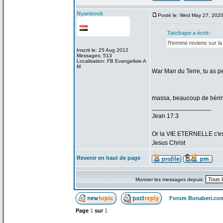
Nyanbock
Posté le: Wed May 27, 202
Tatchape a
écrit:
l'homme reviens sur la
Inscrit le: 25 Aug 2012
Messages: 513
Localisation: FB Evangeliste A
M
War Man du Terre, tu as p
massa, beaucoup de
bérin
_________________
Jean 17.3
Or la
VIE ETERNELLE c'est q
Jesus Christ
Revenir en haut de page
Montrer les messages depuis:
Forum Bonaberi.co
Page
1
sur
1