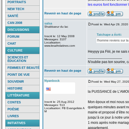
PORTRAITS
les euros font fonctionner
NEW TECH
Revenir en haut de page
SANTÉ
CAN 2008
salsa
Posté le: Wed Apr 29, 2020
Shabbaeur du lac
DISCUSSIONS
Tatchape a
écrit:
Inscrit le: 12 May 2008
FORUM
Messages: 3107
l'homme reviens sur la
Localisation:
CHAT
www.lesafrolatines.com
CULTURE
Heyyyy pa Fiiii, je ne sa
_________________
SCIENCES ET
ÉDUCATION
N'oublie pas ton sourire, c
FEMMES ET BEAUTÉ
Revenir en haut de page
POINT DE VUE
Nyanbock
SOUVENIR
Posté le: Wed May 27, 202
HISTOIRE
la
PUISSANCE de
L’AMO
LITTÉRATURE
Mon époux et moi nous so
Inscrit le: 25 Aug 2012
CONTES
Messages: 513
quelques minutes avant no
Localisation: FB Evangeliste A
POÉSIE
M
mairie et proposé d’être n
LIVRES
jusqu’à ce jour à notre uni
1 mois après notre mariage
INITIATIVES
appartement.