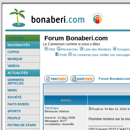
Forum Bonaberi.com
> ACCUEIL
Le Cameroun comme si vous y étiez
NOUVEAUTÉS
FAQ
Rechercher
Liste des Membres
Groupes d
COPOS
Profil
Se connecter pour vérifier ses messages
MUSIQUE
VIDÉOS
ACTUALITÉS
Forum Bonaberi.co
DERNIERS
ARTICLES
NEWS
SOCIÉTÉ
Auteur
FAITS DIVERS
Tatchape
Posté le: Fri Mar 13, 2020 
SPORTS
Bérinaute Vétéran
Inscrit le: 12 May 2008
PEOPLE
l'homme reviens sur la
rou
Messages: 6077
_________________
Localisation: lauraville
POTINS DE STARS
(2011)avant 2015 CHAC