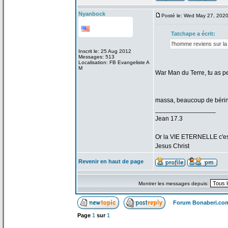
Nyanbock
Posté le: Wed May 27, 202
Tatchape a
écrit:
l'homme reviens sur la
Inscrit le: 25 Aug 2012
Messages: 513
Localisation: FB Evangeliste A
M
War Man du Terre, tu as p
massa, beaucoup de
bérin
_________________
Jean 17.3
Or la
VIE ETERNELLE c'est q
Jesus Christ
Revenir en haut de page
Montrer les messages depuis:
Forum Bonaberi.co
Page
1
sur
1