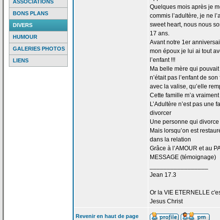
ASSOCIATIONS
Quelques mois après je me 
BONS PLANS
commis l’adultère, je ne l
sweet heart, nous nous s
DIVERS
17 ans.
HUMOUR
Avant notre 1er anniversa
GALERIES PHOTOS
mon époux je lui ai tout 
l’enfant !!!
LIENS
Ma belle mère qui pouvait d
n’était pas l’enfant de
son f
avec la
valise, qu’elle rem
Cette famille m’a
vraiment 
L’Adultère n’est pas une f
divorcer
Une personne qui divorce 
Mais lorsqu’on est restaur
dans la
relation
Grâce à l’AMOUR et au PA
MESSAGE (témoignage)
_________________
Jean 17.3
Or la
VIE ETERNELLE c'est q
Jesus Christ
Revenir en haut de page