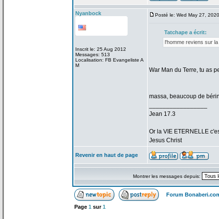
Nyanbock
Posté le: Wed May 27, 202
Tatchape a
écrit:
l'homme reviens sur la
Inscrit le: 25 Aug 2012
Messages: 513
Localisation: FB Evangeliste A
M
War Man du Terre, tu as p
massa, beaucoup de
bérin
_________________
Jean 17.3
Or la
VIE ETERNELLE c'est q
Jesus Christ
Revenir en haut de page
Montrer les messages depuis:
Forum Bonaberi.co
Page
1
sur
1