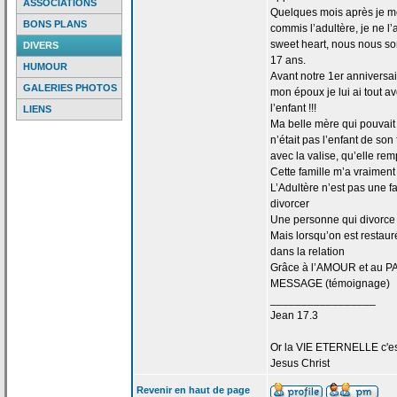
ASSOCIATIONS
Quelques mois après je me 
BONS PLANS
commis l’adultère, je ne l
sweet heart, nous nous s
DIVERS
17 ans.
HUMOUR
Avant notre 1er anniversa
GALERIES PHOTOS
mon époux je lui ai tout 
l’enfant !!!
LIENS
Ma belle mère qui pouvait d
n’était pas l’enfant de
son f
avec la
valise, qu’elle rem
Cette famille m’a
vraiment 
L’Adultère n’est pas une f
divorcer
Une personne qui divorce 
Mais lorsqu’on est restaur
dans la
relation
Grâce à l’AMOUR et au PA
MESSAGE (témoignage)
_________________
Jean 17.3
Or la
VIE ETERNELLE c'est q
Jesus Christ
Revenir en haut de page