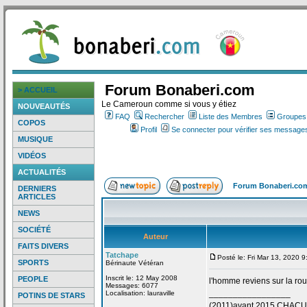
Forum Bonaberi.com
> ACCUEIL
Le Cameroun comme si vous y étiez
NOUVEAUTÉS
FAQ
Rechercher
Liste des Membres
Groupes d
COPOS
Profil
Se connecter pour vérifier ses messages
MUSIQUE
VIDÉOS
ACTUALITÉS
Forum Bonaberi.co
DERNIERS
ARTICLES
NEWS
SOCIÉTÉ
Auteur
FAITS DIVERS
Tatchape
Posté le: Fri Mar 13, 2020 
SPORTS
Bérinaute Vétéran
Inscrit le: 12 May 2008
PEOPLE
l'homme reviens sur la
rou
Messages: 6077
_________________
Localisation: lauraville
POTINS DE STARS
(2011)avant 2015 CHAC