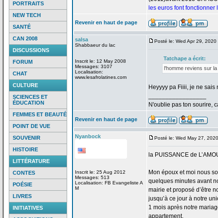
PORTRAITS
les euros font fonctionner
NEW TECH
Revenir en haut de page
SANTÉ
CAN 2008
salsa
Posté le: Wed Apr 29, 2020
Shabbaeur du lac
DISCUSSIONS
Tatchape a
écrit:
Inscrit le: 12 May 2008
FORUM
Messages: 3107
l'homme reviens sur la
Localisation:
CHAT
www.lesafrolatines.com
CULTURE
Heyyyy pa Fiiii, je ne sa
_________________
SCIENCES ET
ÉDUCATION
N'oublie pas ton sourire, c
FEMMES ET BEAUTÉ
Revenir en haut de page
POINT DE VUE
Nyanbock
SOUVENIR
Posté le: Wed May 27, 202
HISTOIRE
la
PUISSANCE de
L’AMO
LITTÉRATURE
Mon époux et moi nous so
Inscrit le: 25 Aug 2012
CONTES
Messages: 513
quelques minutes avant no
Localisation: FB Evangeliste A
POÉSIE
M
mairie et proposé d’être n
LIVRES
jusqu’à ce jour à notre uni
1 mois après notre mariage
INITIATIVES
appartement.