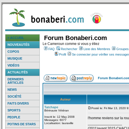
Forum Bonaberi.com
> ACCUEIL
Le Cameroun comme si vous y étiez
NOUVEAUTÉS
FAQ
Rechercher
Liste des Membres
Groupes d
COPOS
Profil
Se connecter pour vérifier ses messages
MUSIQUE
VIDÉOS
ACTUALITÉS
Forum Bonaberi.co
DERNIERS
ARTICLES
NEWS
SOCIÉTÉ
Auteur
FAITS DIVERS
Tatchape
Posté le: Fri Mar 13, 2020 
SPORTS
Bérinaute Vétéran
Inscrit le: 12 May 2008
PEOPLE
l'homme reviens sur la
rou
Messages: 6077
_________________
Localisation: lauraville
POTINS DE STARS
(2011)avant 2015 CHAC