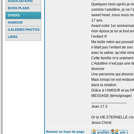
ASSOCIATIONS
Quelques mois après je me 
BONS PLANS
commis l’adultère, je ne l
sweet heart, nous nous s
DIVERS
17 ans.
HUMOUR
Avant notre 1er anniversa
GALERIES PHOTOS
mon époux je lui ai tout 
l’enfant !!!
LIENS
Ma belle mère qui pouvait d
n’était pas l’enfant de
son f
avec la
valise, qu’elle rem
Cette famille m’a
vraiment 
L’Adultère n’est pas une f
divorcer
Une personne qui divorce 
Mais lorsqu’on est restaur
dans la
relation
Grâce à l’AMOUR et au PA
MESSAGE (témoignage)
_________________
Jean 17.3
Or la
VIE ETERNELLE c'est q
Jesus Christ
Revenir en haut de page