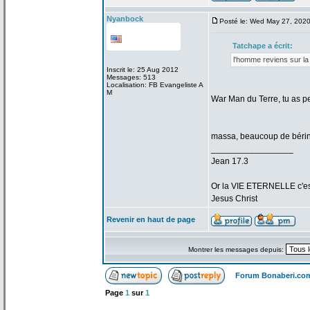
Nyanbock
Posté le: Wed May 27, 202
Tatchape a
écrit:
l'homme reviens sur la
Inscrit le: 25 Aug 2012
Messages: 513
Localisation: FB Evangeliste A
M
War Man du Terre, tu as p
massa, beaucoup de
bérin
_________________
Jean 17.3
Or la
VIE ETERNELLE c'est q
Jesus Christ
Revenir en haut de page
Montrer les messages depuis:
Forum Bonaberi.co
Page
1
sur
1