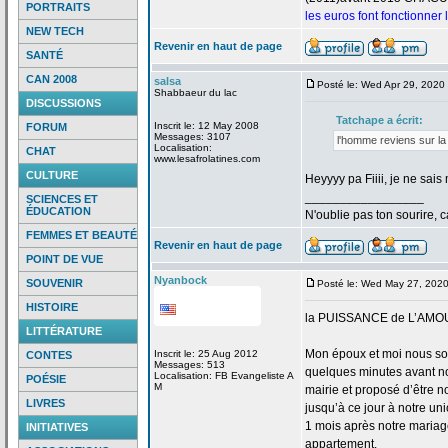
PORTRAITS
les euros font fonctionner
NEW TECH
Revenir en haut de page
SANTÉ
CAN 2008
salsa
Posté le: Wed Apr 29, 2020
Shabbaeur du lac
DISCUSSIONS
Tatchape a
écrit:
Inscrit le: 12 May 2008
FORUM
Messages: 3107
l'homme reviens sur la
Localisation:
CHAT
www.lesafrolatines.com
CULTURE
Heyyyy pa Fiiii, je ne sa
_________________
SCIENCES ET
ÉDUCATION
N'oublie pas ton sourire, c
FEMMES ET BEAUTÉ
Revenir en haut de page
POINT DE VUE
Nyanbock
SOUVENIR
Posté le: Wed May 27, 202
HISTOIRE
la
PUISSANCE de
L’AMO
LITTÉRATURE
Mon époux et moi nous so
Inscrit le: 25 Aug 2012
CONTES
Messages: 513
quelques minutes avant no
Localisation: FB Evangeliste A
POÉSIE
M
mairie et proposé d’être n
LIVRES
jusqu’à ce jour à notre uni
1 mois après notre mariage
INITIATIVES
appartement.