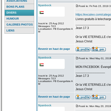
ASSOCIATIONS
Nyanbock
Posté le: Fri Feb 15, 2019 
BONS PLANS
DIVERS
https://excaleo.com/categor
HUMOUR
Livres gratuits à telecharg
_________________
Inscrit le: 25 Aug 2012
GALERIES PHOTOS
Messages: 513
Jean 17.3
Localisation: FB Evangeliste A
LIENS
M
Or la
VIE ETERNELLE c'est q
Jesus Christ
Revenir en haut de page
Nyanbock
Posté le: Wed May 01, 201
MON FACEBOOK: Évangéli
_________________
Jean 17.3
Inscrit le: 25 Aug 2012
Messages: 513
Localisation: FB Evangeliste A
M
Or la
VIE ETERNELLE c'est q
Jesus Christ
Revenir en haut de page
Nyanbock
Posté le: Mon May 20, 201