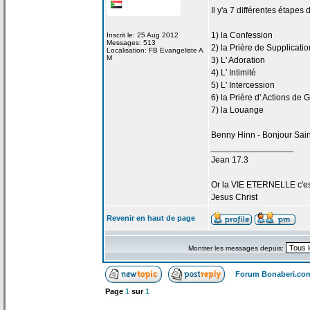
Il y'a
7 différentes étapes 
1) la
Confession
Inscrit le: 25 Aug 2012
Messages: 513
2) la
Prière de
Supplicatio
Localisation: FB Evangeliste A
M
3) L' Adoration
4) L' Intimité
5) L' Intercession
6) la
Prière d' Actions de
G
7) la
Louange
Benny Hinn - Bonjour Sain
_________________
Jean 17.3
Or la
VIE ETERNELLE c'est q
Jesus Christ
Revenir en haut de page
Montrer les messages depuis:
Forum Bonaberi.co
Page
1
sur
1