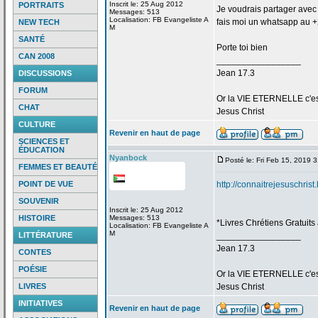
Inscrit le: 25 Aug 2012
PORTRAITS
Je voudrais partager avec t
Messages: 513
Localisation: FB Evangeliste A
fais moi un whatsapp au 
NEW TECH
M
SANTÉ
Porte toi bien
CAN 2008
_________________
Jean 17.3
DISCUSSIONS
FORUM
Or la
VIE ETERNELLE c'est q
CHAT
Jesus Christ
CULTURE
Revenir en haut de page
SCIENCES ET
ÉDUCATION
Nyanbock
Posté le: Fri Feb 15, 2019 
FEMMES ET BEAUTÉ
POINT DE VUE
http://connaitrejesuschris
SOUVENIR
Inscrit le: 25 Aug 2012
HISTOIRE
Messages: 513
*Livres Chrétiens Gratuits
Localisation: FB Evangeliste A
M
LITTÉRATURE
_________________
Jean 17.3
CONTES
POÉSIE
Or la
VIE ETERNELLE c'est q
LIVRES
Jesus Christ
INITIATIVES
Revenir en haut de page