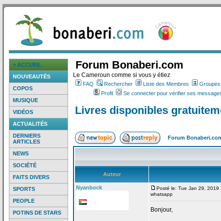
Forum Bonaberi.com
> ACCUEIL
Le Cameroun comme si vous y étiez
NOUVEAUTÉS
FAQ
Rechercher
Liste des Membres
Groupes d
COPOS
Profil
Se connecter pour vérifier ses messages
MUSIQUE
Livres disponibles gratuite
VIDÉOS
ACTUALITÉS
DERNIERS
Forum Bonaberi.co
ARTICLES
NEWS
SOCIÉTÉ
Auteur
FAITS DIVERS
Nyanbock
Posté le: Tue Jan 29, 2019
SPORTS
whatsapp
PEOPLE
Bonjour,
POTINS DE STARS