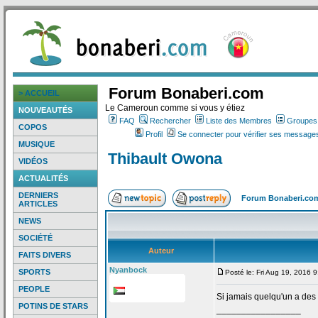
Forum Bonaberi.com
> ACCUEIL
Le Cameroun comme si vous y étiez
NOUVEAUTÉS
FAQ
Rechercher
Liste des Membres
Groupes d
COPOS
Profil
Se connecter pour vérifier ses messages
MUSIQUE
Thibault Owona
VIDÉOS
ACTUALITÉS
DERNIERS
Forum Bonaberi.co
ARTICLES
NEWS
SOCIÉTÉ
Auteur
FAITS DIVERS
Nyanbock
SPORTS
Posté le: Fri Aug 19, 2016 
PEOPLE
Si jamais quelqu'un a
des 
POTINS DE STARS
_________________