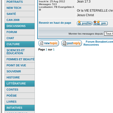
Jean 17.3
Inscrit le: 25 Aug 2012
PORTRAITS
Messages: 513
Localisation: FB Evangeliste A
NEW TECH
M
Or la
VIE ETERNELLE c'est q
SANTÉ
Jesus Christ
CAN 2008
Revenir en haut de page
DISCUSSIONS
FORUM
Montrer les messages depuis:
CHAT
Forum Bonaberi.co
CULTURE
Rencontres
Page
1
sur
1
SCIENCES ET
ÉDUCATION
FEMMES ET BEAUTÉ
POINT DE VUE
SOUVENIR
HISTOIRE
LITTÉRATURE
CONTES
POÉSIE
LIVRES
INITIATIVES