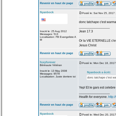
Revenir en haut de page
Nyanbock
Posté le: Sat Nov 25, 2017
donc tatchape c'est warma
_________________
Jean 17.3
Inscrit le: 25 Aug 2012
Messages: 513
Localisation: FB Evangeliste A
M
Or la
VIE ETERNELLE c'est q
Jesus Christ
Revenir en haut de page
foxyforever
Posté le: Mon Dec 18, 2017
Bérinaute Vétéran
Inscrit le: 13 May 2008
Nyanbock a
écrit:
Messages: 9578
Localisation: Juste derriere toi
donc tatchape c'est w
Yep! Et le gars est cele
_________________
Health for everyone.
http:
Revenir en haut de page
Nyanbock
Posté le: Wed Dec 20, 201