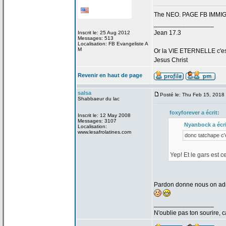
The NEO. PAGE FB IMMI
_________________
Jean 17.3
Inscrit le: 25 Aug 2012
Messages: 513
Localisation: FB Evangeliste A
M
Or la
VIE ETERNELLE c'est q
Jesus Christ
Revenir en haut de page
salsa
Posté le: Thu Feb 15, 2018
Shabbaeur du lac
foxyforever a
écrit:
Inscrit le: 12 May 2008
Messages: 3107
Nyanbock a
écri
Localisation:
www.lesafrolatines.com
donc tatchape c'
Yep! Et le gars est
Pardon donne nous on adr
_________________
N'oublie pas ton sourire, c