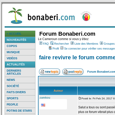
Forum Bonaberi.com
> ACCUEIL
Le Cameroun comme si vous y étiez
NOUVEAUTÉS
FAQ
Rechercher
Liste des Membres
Groupes d
COPOS
Profil
Se connecter pour vérifier ses messages
MUSIQUE
faire revivre le forum comm
VIDÉOS
ACTUALITÉS
DERNIERS
Forum Bonaberi.co
ARTICLES
NEWS
SOCIÉTÉ
Auteur
FAITS DIVERS
zamkou
SPORTS
Posté le: Fri Feb 24, 2017 
PEOPLE
Salut a
tous ou sont passé
POTINS DE STARS
plus ce forum vibrait plus