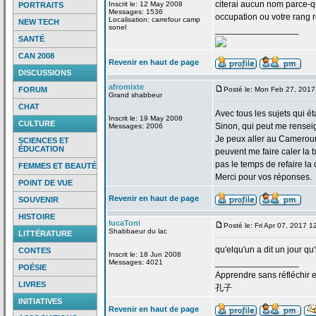
citerai aucun nom parce-q
Inscrit le: 12 May 2008
PORTRAITS
Messages: 1536
occupation ou votre ran
Localisation: carrefour camp
NEW TECH
sonel
_________________
SANTÉ
CAN 2008
Revenir en haut de page
DISCUSSIONS
afromixte
FORUM
Posté le: Mon Feb 27, 2017
Grand shabbeur
CHAT
Avec tous les sujets qui ét
Inscrit le: 19 May 2008
CULTURE
Sinon, qui peut me rensei
Messages: 2006
Je peux aller au Cameroun
SCIENCES ET
ÉDUCATION
peuvent me faire caler la
b
pas le temps de
refaire la
c
FEMMES ET BEAUTÉ
Merci pour vos réponses.
POINT DE VUE
Revenir en haut de page
SOUVENIR
HISTOIRE
lucaToni
Posté le: Fri Apr 07, 2017 
Shabbaeur du lac
LITTÉRATURE
qu'elqu'un a
dit un jour qu'
CONTES
Inscrit le: 18 Jun 2008
_________________
Messages: 4021
POÉSIE
Apprendre sans réfléchir e
LIVRES
孔子
INITIATIVES
Revenir en haut de page