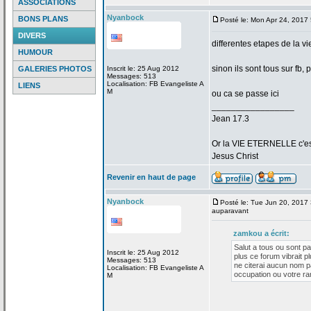
ASSOCIATIONS
Nyanbock
BONS PLANS
Posté le: Mon Apr 24, 2017
DIVERS
differentes etapes de
la
vi
HUMOUR
sinon ils sont tous sur fb
GALERIES PHOTOS
Inscrit le: 25 Aug 2012
Messages: 513
Localisation: FB Evangeliste A
LIENS
M
ou ca se passe ici
_________________
Jean 17.3
Or la
VIE ETERNELLE c'est q
Jesus Christ
Revenir en haut de page
Nyanbock
Posté le: Tue Jun 20, 2017
auparavant
zamkou a
écrit:
Salut a
tous ou sont p
Inscrit le: 25 Aug 2012
plus ce forum vibrait 
Messages: 513
ne citerai aucun nom p
Localisation: FB Evangeliste A
occupation ou votre 
M