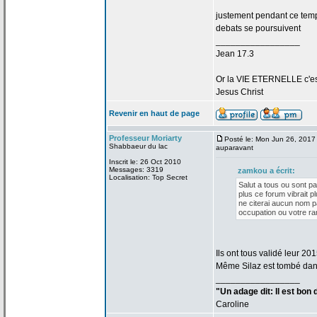
justement pendant ce temps
debats se poursuivent
_________________
Jean 17.3
Or la
VIE ETERNELLE c'est q
Jesus Christ
Revenir en haut de page
Professeur Moriarty
Posté le: Mon Jun 26, 2017
Shabbaeur du lac
auparavant
Inscrit le: 26 Oct 2010
Messages: 3319
zamkou a
écrit:
Localisation: Top Secret
Salut a
tous ou sont p
plus ce forum vibrait 
ne citerai aucun nom p
occupation ou votre 
Ils ont tous validé leur 201
Même Silaz est tombé dan
_________________
"Un adage dit: Il est bon
Caroline