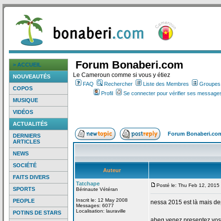
Forum Bonaberi.com
> ACCUEIL
Le Cameroun comme si vous y étiez
NOUVEAUTÉS
FAQ
Rechercher
Liste des Membres
Groupes d
COPOS
Profil
Se connecter pour vérifier ses messages
MUSIQUE
VIDÉOS
ACTUALITÉS
Forum Bonaberi.co
DERNIERS
ARTICLES
NEWS
SOCIÉTÉ
Auteur
FAITS DIVERS
Tatchape
Posté le: Thu Feb 12, 2015
SPORTS
Bérinaute Vétéran
Inscrit le: 12 May 2008
PEOPLE
nessa 2015 est là mais de
Messages: 6077
Localisation: lauraville
POTINS DE STARS
abeg venez presentez vos