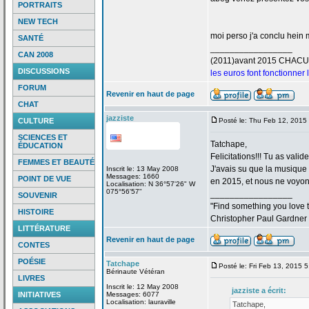
PORTRAITS
NEW TECH
moi perso j'a
conclu hein m
SANTÉ
_________________
CAN 2008
(2011)avant 2015 CHAC
DISCUSSIONS
les euros font fonctionner
FORUM
Revenir en haut de page
CHAT
jazziste
CULTURE
Posté le: Thu Feb 12, 2015
SCIENCES ET
Tatchape,
ÉDUCATION
Felicitations!!! Tu as valid
FEMMES ET BEAUTÉ
J'avais su que la
musique "
Inscrit le: 13 May 2008
Messages: 1660
POINT DE VUE
en 2015, et nous ne voyons
Localisation: N 36°57'26" W
075°56'57"
_________________
SOUVENIR
"Find something you love to
HISTOIRE
Christopher Paul Gardner
LITTÉRATURE
Revenir en haut de page
CONTES
POÉSIE
Tatchape
Posté le: Fri Feb 13, 2015 
Bérinaute Vétéran
LIVRES
Inscrit le: 12 May 2008
jazziste a
écrit:
INITIATIVES
Messages: 6077
Localisation: lauraville
Tatchape,