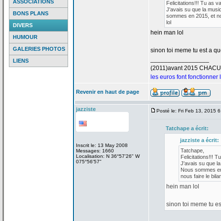
ASSOCIATIONS
Felicitations!!! Tu as v
J'avais su que la
musiq
BONS PLANS
sommes en 2015, et nou
lol
DIVERS
hein man lol
HUMOUR
GALERIES PHOTOS
sinon toi meme tu est a
que
_________________
LIENS
(2011)avant 2015 CHAC
les euros font fonctionner
Revenir en haut de page
jazziste
Posté le: Fri Feb 13, 2015 
Tatchape a
écrit:
jazziste a
écrit:
Inscrit le: 13 May 2008
Tatchape,
Messages: 1660
Localisation: N 36°57'26" W
Felicitations!!! T
075°56'57"
J'avais su que la
Nous sommes en 2
nous faire le bilan
hein man lol
sinon toi meme tu es