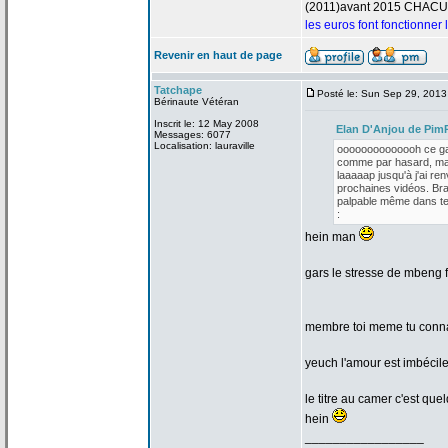
(2011)avant 2015 CHAC
les euros font fonctionner
Revenir en haut de page
Tatchape
Posté le: Sun Sep 29, 201
Bérinaute Vétéran
Inscrit le: 12 May 2008
Elan D'Anjou de
PimP
Messages: 6077
Localisation: lauraville
oooooooooooooh ce gars
comme par hasard, mais
laaaaap jusqu'à j'ai re
prochaines vidéos. Brav
palpable même dans te
:
hein man
gars le stresse de
mbeng fa
membre toi meme tu conna
yeuch l'amour est imbécile
le titre au camer c'est que
hein
_________________