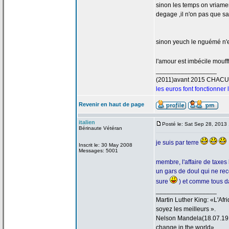
sinon les temps on vriamen
degage ,il n'on pas que s
sinon yeuch le nguémé n'e
l'amour est imbécile mouff
_________________
(2011)avant 2015 CHAC
les euros font fonctionner
Revenir en haut de page
italien
Posté le: Sat Sep 28, 2013
Bérinaute Vétéran
je suis par terre
Inscrit le: 30 May 2008
Messages: 5001
membre, l'affaire de
taxes 
un gars de
doul qui ne rec
sure
) et comme tous d
_________________
Martin Luther King: «L'Afri
soyez les meilleurs ».
Nelson Mandela(18.07.1918
change in the world».