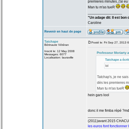
premieres minutes, j'ai eu 
Man tu m'as tueR
_________________
"Un adage dit: Il est bon
Caroline
Revenir en haut de page
Tatchape
Posté le: Fri Sep 27, 2013 
Bérinaute Vétéran
Inscrit le: 12 May 2008
Professeur Moriarty a
Messages: 6077
Localisation: lauraville
Tatchape a
écrit
lol
Tatchap's, je ne sais
dès les premieres min
Man tu m'as tueR
hein gars lool
donc il me fimba répé ?md
_________________
(2011)avant 2015 CHAC
les euros font fonctionner