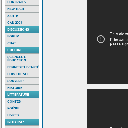
PORTRAITS
NEW TECH
SANTÉ
CAN 2008
DISCUSSIONS
FORUM
CHAT
CULTURE
SCIENCES ET
ÉDUCATION
FEMMES ET BEAUTÉ
POINT DE VUE
SOUVENIR
HISTOIRE
LITTÉRATURE
CONTES
POÉSIE
LIVRES
INITIATIVES