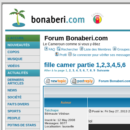
Forum Bonaberi.com
> ACCUEIL
Le Cameroun comme si vous y étiez
NOUVEAUTÉS
FAQ
Rechercher
Liste des Membres
Groupes d
COPOS
Profil
Se connecter pour vérifier ses messages
MUSIQUE
fille camer partie 1,2,3,4,5,6
VIDÉOS
Aller à la page
1
,
2
,
3
,
4
,
5
,
6
,
7
,
8
,
9
Suivante
ACTUALITÉS
DERNIERS
Forum Bonaberi.co
ARTICLES
NEWS
SOCIÉTÉ
Auteur
FAITS DIVERS
Tatchape
SPORTS
Posté le: Fri Sep 27, 2013 
Bérinaute Vétéran
PEOPLE
Inscrit le: 12 May 2008
lol
Messages: 6077
POTINS DE STARS
Localisation: lauraville