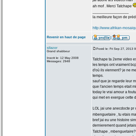
jai adoré tes videos man . p
ah mof . Merci Tatchape
_________________
la
meilleure façon de
prédi
http://www.afrikan-mosai
Revenir en haut de page
silazor
Posté le: Fri Sep 27, 2013 
Grand shabbeur
Inscrit le: 12 May 2008
Tatchape ta 2eme video est 
Messages: 2948
les temps ont vraiment bc
d'où ils viennent? je ne 
temps.
sauf que je regarde leur 
que l'ancien temps etait mil
today le vrai amour a
foutu
qui met en exergue cette 
LOL jai une anecdocte pr c
mbenguetaire , tu etais ma
bref jai eu une histoire sim
dernierement quand jetais 
Tatchape , mbenguetaire