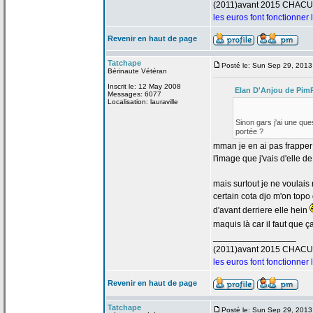
(2011)avant 2015 CHAC
les euros font fonctionner
Revenir en haut de page
Tatchape
Posté le: Sun Sep 29, 201
Bérinaute Vétéran
Inscrit le: 12 May 2008
Elan D'Anjou de
PimP
Messages: 6077
Localisation: lauraville
Sinon gars j'ai une que
portée ?
mman je en ai pas frapper
l'image que j'vais d'elle de
mais surtout je ne voulais 
certain cota djo m'on topo
d'avant derriere elle hein
maquis là car il faut que ç
_________________
(2011)avant 2015 CHAC
les euros font fonctionner
Revenir en haut de page
Tatchape
Posté le: Sun Sep 29, 2013