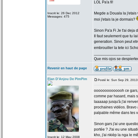
LOL Pa'a
fi!
Megde a
Douala la
j'etais
Inscrit le: 26 Dec 2012
Messages: 475
moi j'etais la
je dormais?
Sinon Pa'a
Fi Je t'ai deja 
Il faut seulement que tu la
generation. Sinon peut et
embrouiller la
tete ici Scho
_________________
Que mis ojos se despierte
Revenir en haut de page
Elan D'Anjou De PimPim
Posté le: Sun Sep 29, 2013
oooooooooooooh ce gars, ca
comme par hasard, mais su
laaaaap jusqu'à j'ai renve
prochaines vidéos. Bravo à 
palpable même dans tes v
Sinon gars j'ai une questi
portée ? J'ai eu une situa
kho, j'ai nkièp la
nga le mêm
Inscrit le: 12 May 2008