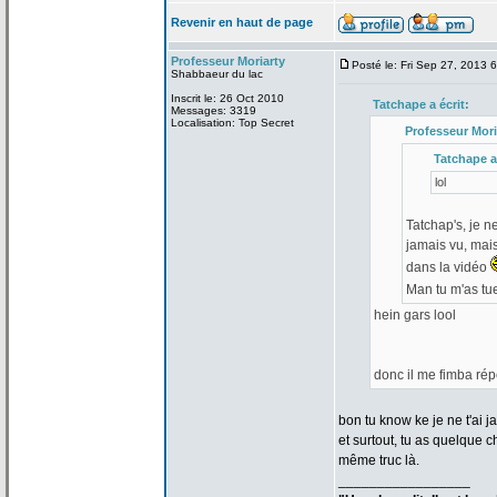
Revenir en haut de page
Professeur Moriarty
Posté le: Fri Sep 27, 2013 
Shabbaeur du lac
Inscrit le: 26 Oct 2010
Tatchape a
écrit:
Messages: 3319
Localisation: Top Secret
Professeur Mori
Tatchape a
lol
Tatchap's, je n
jamais vu, mais
dans la
vidéo
Man tu m'as t
hein gars lool
donc il me fimba ré
bon tu know ke je ne t'ai j
et surtout, tu as quelque 
même truc là.
_________________