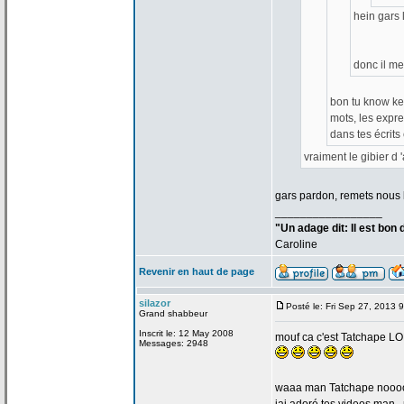
hein gars 
donc il m
bon tu know ke 
mots, les expre
dans tes écrits 
vraiment le gibier d
gars pardon, remets nous l
_________________
"Un adage dit: Il est bon
Caroline
Revenir en haut de page
silazor
Posté le: Fri Sep 27, 2013 
Grand shabbeur
Inscrit le: 12 May 2008
mouf ca c'est Tatchape
Messages: 2948
waaa man Tatchape noooooo