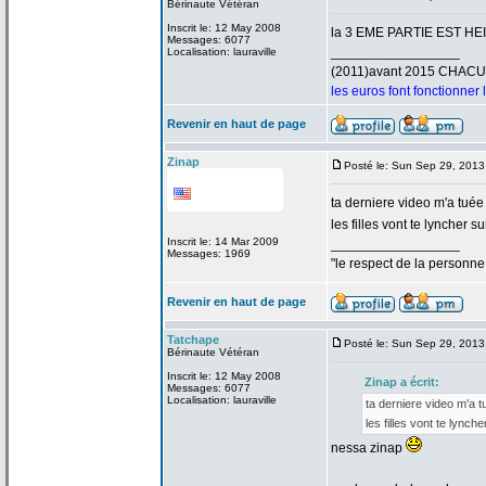
Bérinaute Vétéran
Inscrit le: 12 May 2008
la
3 EME PARTIE EST HE
Messages: 6077
_________________
Localisation: lauraville
(2011)avant 2015 CHAC
les euros font fonctionner
Revenir en haut de page
Zinap
Posté le: Sun Sep 29, 2013
ta derniere video m'a
tuée
les filles vont te lyncher
Inscrit le: 14 Mar 2009
_________________
Messages: 1969
"le respect de
la
personne 
Revenir en haut de page
Tatchape
Posté le: Sun Sep 29, 2013
Bérinaute Vétéran
Inscrit le: 12 May 2008
Zinap a
écrit:
Messages: 6077
Localisation: lauraville
ta derniere video m'a
t
les filles vont te lync
nessa zinap