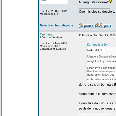
Mbenguiste oyeeee!
_________________
Inscrit le: 26 Dec 2012
Que mis ojos se despierte
Messages: 475
Revenir en haut de page
Tatchape
Posté le: Sun Sep 29, 201
Bérinaute Vétéran
Inscrit le: 12 May 2008
Ifunanya2 a
écrit:
Messages: 6077
Localisation: lauraville
LOL Pa'a
fi!
Megde a
Douala la
j'et
moi j'etais la
je dormai
Sinon Pa'a
Fi Je t'ai d
Il faut seulement que tu
generation. Sinon peut
embrouiller la
tete ici S
donc je suis un bon gars
sinon pour la
culture camer
sinon ifu à doul vous les 
petits de
la
nouvel generat
_________________