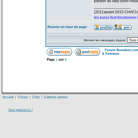
pardon au lady oooh nous 
_________________
(2011)avant 2015 CHAC
les euros font fonctionner
Revenir en haut de page
Montrer les messages depuis:
Forum Bonaberi.co
& Femmes
Page
1
sur
9
Accueil
|
Forum
|
Chat
|
Galeries photos
Votre publicité ici ?