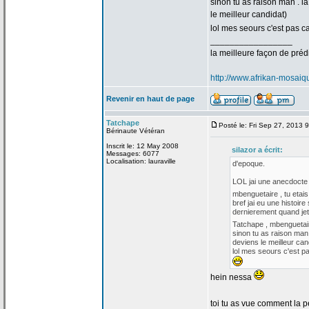
sinon tu as raison man . la
le meilleur candidat)
lol mes seours c'est pas 
_________________
la
meilleure façon de
prédi
http://www.afrikan-mosai
Revenir en haut de page
Tatchape
Posté le: Fri Sep 27, 2013 
Bérinaute Vétéran
Inscrit le: 12 May 2008
silazor a
écrit:
Messages: 6077
Localisation: lauraville
d'epoque.
LOL jai une anecdocte 
mbenguetaire , tu etais
bref jai eu une histoire
dernierement quand jeta
Tatchape , mbengueta
sinon tu as raison man 
deviens le meilleur can
lol mes seours c'est p
hein nessa
toi tu as vue comment la
pe