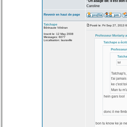
"Un adage dit: Il est bon
Caroline
Revenir en haut de page
Tatchape
Posté le: Fri Sep 27, 2013 
Bérinaute Vétéran
Inscrit le: 12 May 2008
Professeur Moriarty a
Messages: 6077
Localisation: lauraville
Tatchape a
écrit
Professeur
Tatch
lol
Tatchap's,
t'ai jamai
ke c'est to
Man tu m'
hein gars lool
donc il me fim
bon tu know ke je ne 