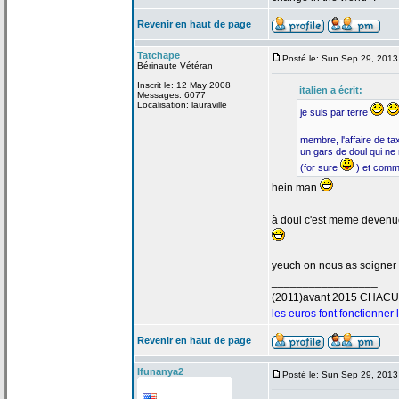
Revenir en haut de page
Tatchape
Posté le: Sun Sep 29, 201
Bérinaute Vétéran
Inscrit le: 12 May 2008
italien a
écrit:
Messages: 6077
Localisation: lauraville
je suis par terre
membre, l'affaire de
tax
un gars de
doul qui ne 
(for sure
) et comm
hein man
à doul c'est meme devenue
yeuch on nous as soigne
_________________
(2011)avant 2015 CHAC
les euros font fonctionner
Revenir en haut de page
Ifunanya2
Posté le: Sun Sep 29, 2013