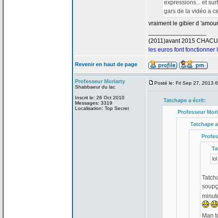
expressions... et su
gars de
la
vidéo a
ce
vraiment le gibier d 'amou
_________________
(2011)avant 2015 CHAC
les euros font fonctionner
Revenir en haut de page
Professeur Moriarty
Posté le: Fri Sep 27, 2013 
Shabbaeur du lac
Inscrit le: 26 Oct 2010
Tatchape a
écrit:
Messages: 3319
Localisation: Top Secret
Professeur Mori
Tatchape a
Profes
Ta
lol
Tatcha
soupço
minute
Man t