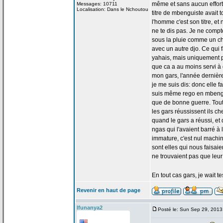
même et sans aucun effort,
Messages: 10711
Localisation: Dans le Nchoutou
titre de
mbenguiste avait to
l'homme c'est son titre, et
ne te dis pas. Je ne comp
sous la
pluie comme un chev
avec un autre djo. Ce qui 
yahais, mais uniquement pou
que ca a
au moins servi à
mon gars, l'année dernière
je me suis dis: donc elle fa
suis même rego en mbeng sa
que de
bonne guerre. Tout 
les gars réussissent ils c
quand le gars a
réussi, et 
ngas qui l'avaient barré à 
immature, c'est nul machin
sont elles qui nous faisaie
ne trouvaient pas que leur a
En tout cas gars, je wait 
Revenir en haut de page
Ifunanya2
Posté le: Sun Sep 29, 2013