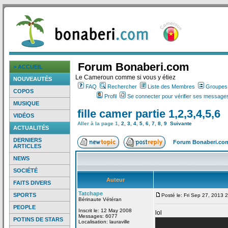
Forum Bonaberi.com
> ACCUEIL
Le Cameroun comme si vous y étiez
NOUVEAUTÉS
FAQ
Rechercher
Liste des Membres
Groupes d
COPOS
Profil
Se connecter pour vérifier ses messages
MUSIQUE
fille camer partie 1,2,3,4,5,6
VIDÉOS
Aller à la page
1
,
2
,
3
,
4
,
5
,
6
,
7
,
8
,
9
Suivante
ACTUALITÉS
DERNIERS
Forum Bonaberi.co
ARTICLES
NEWS
SOCIÉTÉ
Auteur
FAITS DIVERS
Tatchape
SPORTS
Posté le: Fri Sep 27, 2013 
Bérinaute Vétéran
PEOPLE
Inscrit le: 12 May 2008
lol
Messages: 6077
POTINS DE STARS
Localisation: lauraville