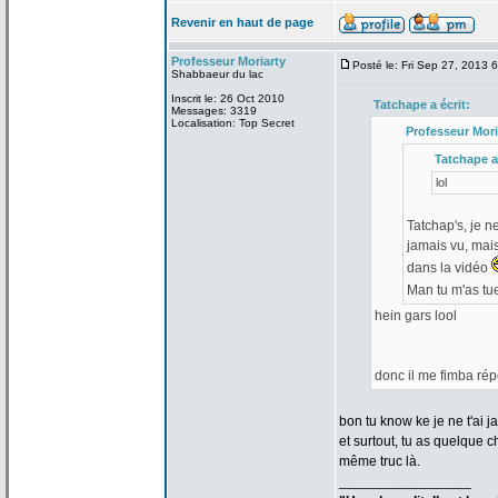
Revenir en haut de page
Professeur Moriarty
Posté le: Fri Sep 27, 2013 
Shabbaeur du lac
Inscrit le: 26 Oct 2010
Tatchape a
écrit:
Messages: 3319
Localisation: Top Secret
Professeur Mori
Tatchape a
lol
Tatchap's, je n
jamais vu, mais
dans la
vidéo
Man tu m'as t
hein gars lool
donc il me fimba ré
bon tu know ke je ne t'ai j
et surtout, tu as quelque 
même truc là.
_________________