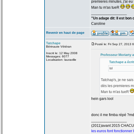
premieres minutes, j'ai eu 
Man tu m'as tueR
_________________
"Un adage dit: Il est bon
Caroline
Revenir en haut de page
Tatchape
Posté le: Fri Sep 27, 2013 
Bérinaute Vétéran
Inscrit le: 12 May 2008
Professeur Moriarty a
Messages: 6077
Localisation: lauraville
Tatchape a
écrit
lol
Tatchap's, je ne sais
dès les premieres min
Man tu m'as tueR
hein gars lool
donc il me fimba répé ?md
_________________
(2011)avant 2015 CHAC
les euros font fonctionner