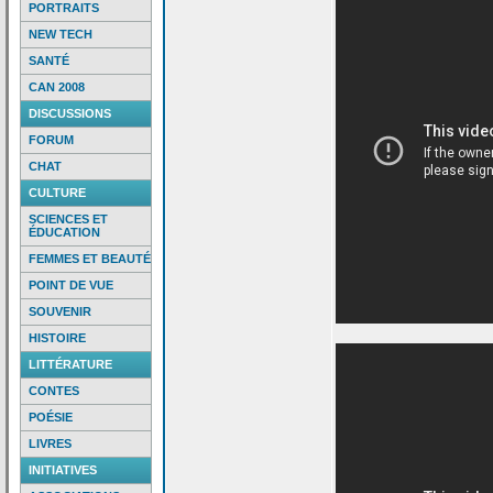
PORTRAITS
NEW TECH
SANTÉ
CAN 2008
DISCUSSIONS
FORUM
CHAT
CULTURE
SCIENCES ET
ÉDUCATION
FEMMES ET BEAUTÉ
POINT DE VUE
SOUVENIR
HISTOIRE
LITTÉRATURE
CONTES
POÉSIE
LIVRES
INITIATIVES