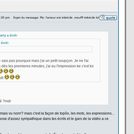
6:30 pm
Sujet du message: Re: l'amour est imbécile ,moufff imbécile lol
arty a
écrit:
écrit:
e sais pas pourquoi mais j'ai un petit soupçon. Je ne t'ai
 dès les premieres minutes, j'ai eu l'impression ke c'est toi
ueR
pé ?mdr
amais vu norrr? mais c'est la
façon de
topôo, les mots, les expressions...
chose d'assez sympathique dans tes écrits et le gars de
la
vidéo a
ce