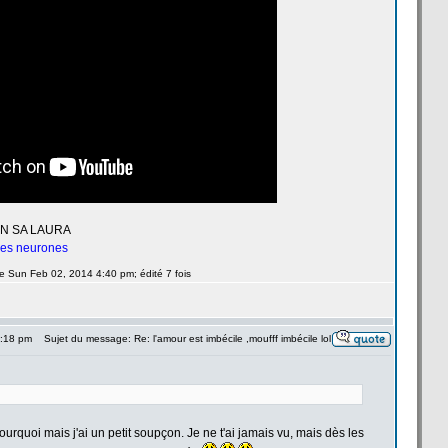
UN SA LAURA
 les neurones
le Sun Feb 02, 2014 4:40 pm; édité 7 fois
6:18 pm
Sujet du message: Re: l'amour est imbécile ,moufff imbécile lol
ourquoi mais j'ai un petit soupçon. Je ne t'ai jamais vu, mais dès les