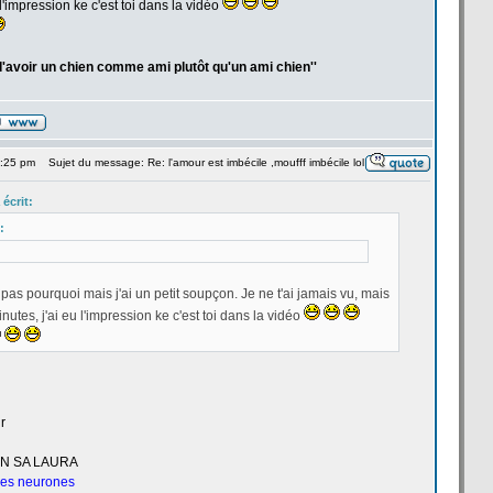
l'impression ke c'est toi dans la
vidéo
 d'avoir un chien comme ami plutôt qu'un ami chien''
6:25 pm
Sujet du message: Re: l'amour est imbécile ,moufff imbécile lol
écrit:
:
 pas pourquoi mais j'ai un petit soupçon. Je ne t'ai jamais vu, mais
utes, j'ai eu l'impression ke c'est toi dans la
vidéo
r
UN SA LAURA
 les neurones