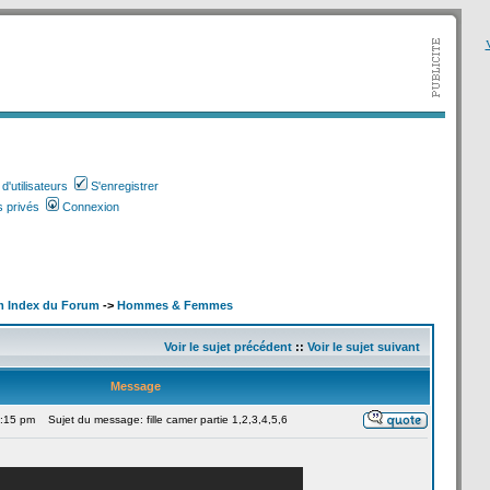
V
'utilisateurs
S'enregistrer
 privés
Connexion
m Index du Forum
->
Hommes & Femmes
Voir le sujet précédent
::
Voir le sujet suivant
Message
2:15 pm
Sujet du message: fille camer partie 1,2,3,4,5,6