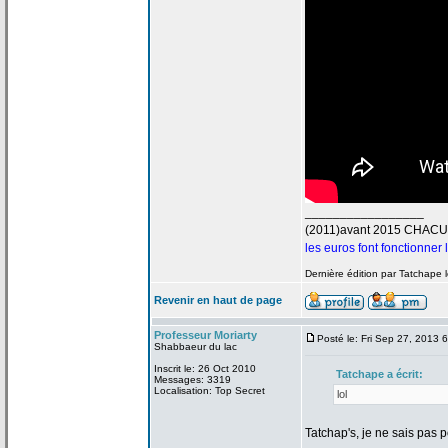
_________________
(2011)avant 2015 CHAC
les euros font fonctionner
Dernière édition par Tatchape 
Revenir en haut de page
Professeur Moriarty
Posté le: Fri Sep 27, 2013 
Shabbaeur du lac
Inscrit le: 26 Oct 2010
Tatchape a
écrit:
Messages: 3319
Localisation: Top Secret
lol
Tatchap's, je ne sais pas p