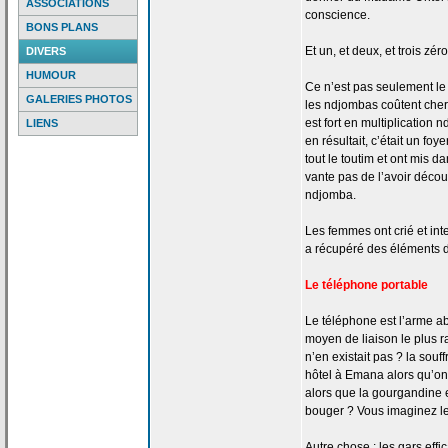
ASSOCIATIONS
conscience.
BONS PLANS
Et un, et deux, et trois zéro
DIVERS
HUMOUR
Ce n’est pas seulement le q
GALERIES PHOTOS
les ndjombas coûtent cher
est fort en multiplication
LIENS
en résultait, c’était un fo
tout le toutim et ont mis da
vante pas de
l’avoir découv
ndjomba.
Les femmes ont crié et int
a
récupéré des éléments 
Le téléphone portable
Le téléphone est l’arme ab
moyen de
liaison le plus 
n’en existait pas ? la
souff
hôtel à Emana alors qu’on
alors que la
gourgandine e
bouger ? Vous imaginez l
Autre chose : les gars effi