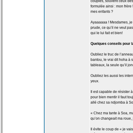
couples, souvent ceux des
formulée ainsi : mon frèr
mes enfants ?
Ayaaaaaa ! Mesdames, je vou
prude, ce qu’il ne veut pas
qui le lui fait et bien!
Quelques conseils pour l
Oubliez le truc de
l’anneau
bantou, le vrai dit hoha à 
tableaux, la
seule qu’il jon
Oubliez les aussi les inte
yeux.
Il est capable de
résister à
pour bien mentir il faut t
allé chez sa ndjomba à So
« Chez ma tante à Soa, ma
qu’on changeait ma roue, 
Il évite le coup de
« je vais