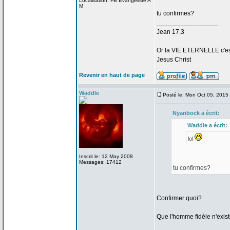
Localisation: FB Evangeliste A
M
tu confirmes?
_________________
Jean 17.3
Or la
VIE ETERNELLE c'est q
Jesus Christ
Revenir en haut de page
Waddle
Posté le: Mon Oct 05, 2015
Nyanbock a
écrit:
Waddle a
écrit:
lol
Inscrit le: 12 May 2008
Messages: 17412
tu confirmes?
Confirmer quoi?
Que l'homme fidèle n'exis