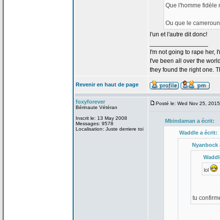
Que l'homme fidèle 
Ou que le camerouna
l'un et l'autre dit donc!
_________________
I'm not going to rape her, I
I've been all over the wor
they found the right one. 
Revenir en haut de page
foxyforever
Posté le: Wed Nov 25, 201
Bérinaute Vétéran
Inscrit le: 13 May 2008
Mbindaman a
écrit:
Messages: 9578
Localisation: Juste derriere toi
Waddle a
écrit:
Nyanbock 
Waddl
lol
tu confirm