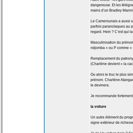
dangereuse. Et les télég
mains d’un Bradley Manni
Le Camerounais a
aussi u
parfois paranoïaques au p
regard. Hein ? C’est qui la
Masculinisation du prénom
ndjomba » ou P comme « pe
Remplacement du patron
(Charlène devient « la
cac
Ou alors le truc le plus si
prénom. Charlène Atangan
le devinera.
Je recommande fortement
la
voiture
Un autre élément du progrès
signe extérieur de
richesse