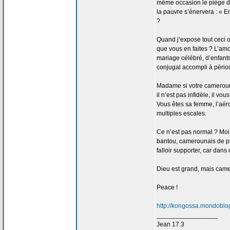
même occasion le piège 
la
pauvre s’énervera : « Enc
?
Quand j’expose tout ceci 
que vous en faites ? L’am
mariage célébré, d’enfants
conjugal accompli à périod
Madame si votre camerou
il n’est pas infidèle, il v
Vous êtes sa femme, l’a
ér
multiples escales.
Ce n’est pas normal ? Moi
bantou, camerounais de
p
falloir supporter, car dan
Dieu est grand, mais camer
Peace !
http://kongossa.mondoblog
_________________
Jean 17.3