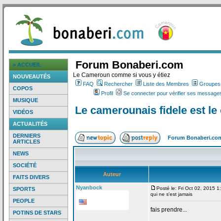
Forum Bonaberi.com
> ACCUEIL
Le Cameroun comme si vous y étiez
NOUVEAUTÉS
FAQ
Rechercher
Liste des Membres
Groupes d
COPOS
Profil
Se connecter pour vérifier ses messages
MUSIQUE
Le camerounais fidele est le
VIDÉOS
ACTUALITÉS
DERNIERS
Forum Bonaberi.co
ARTICLES
NEWS
SOCIÉTÉ
Auteur
FAITS DIVERS
Nyanbock
Posté le: Fri Oct 02, 2015 
SPORTS
qui ne s'est jamais
PEOPLE
fais prendre...
POTINS DE STARS