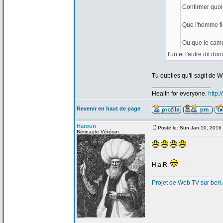
Confirmer quoi
Que l'homme fi
Ou que le came
l'un et l'autre dit don
Tu oublies qu'il sagit de
Wa
_________________
Health for everyone.
http:
Revenir en haut de page
Haroun
Posté le: Sun Jan 10, 2016
Bérinaute Vétéran
H.a
.R.
_________________
Projet de
Web TV sur beri