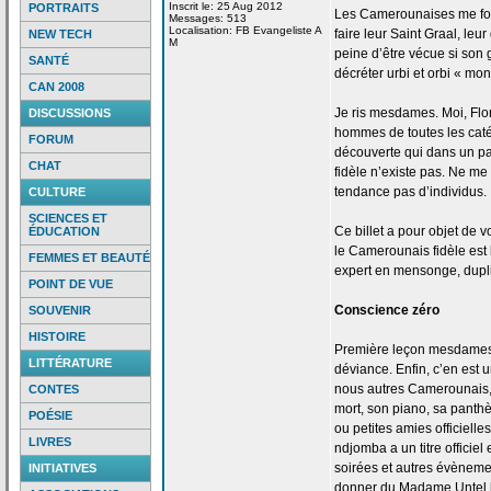
Inscrit le: 25 Aug 2012
PORTRAITS
Les Camerounaises me font 
Messages: 513
Localisation: FB Evangeliste A
faire leur Saint Graal, leu
NEW TECH
M
peine d’être vécue si son g
SANTÉ
décréter urbi et orbi « mon
CAN 2008
Je ris mesdames. Moi, Flo
DISCUSSIONS
hommes de
toutes les caté
FORUM
découverte qui dans un pa
CHAT
fidèle n’existe pas. Ne me 
tendance pas d’individus.
CULTURE
SCIENCES ET
Ce billet a
pour objet de
vo
ÉDUCATION
le Camerounais fidèle est 
FEMMES ET BEAUTÉ
expert en mensonge, duplic
POINT DE VUE
Conscience zéro
SOUVENIR
HISTOIRE
Première leçon mesdames 
LITTÉRATURE
déviance. Enfin, c’en est u
nous autres Camerounais,
CONTES
mort, son piano, sa pant
POÉSIE
ou petites amies officielle
LIVRES
ndjomba a
un titre officie
soirées et autres évènemen
INITIATIVES
donner du Madame Untel h