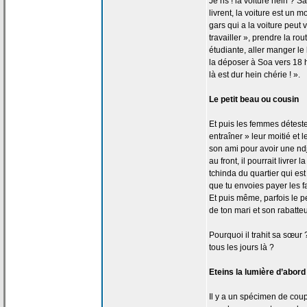
Je ris ! la
voiture hein ? 
livrent, la
voiture est un m
gars qui a
la
voiture peut v
travailler », prendre la
rout
étudiante, aller manger l
la
déposer à Soa vers 18 he
là est dur hein chérie ! ».
Le petit beau ou cousin
Et puis les femmes détest
entraîner » leur moitié et 
son ami pour avoir une ndjo
au front, il pourrait livrer la
tchinda du quartier qui est
que tu envoies payer les fa
Et puis même, parfois le pet
de
ton mari et son rabatteu
Pourquoi il trahit sa sœur 
tous les jours là ?
Eteins la
lumière d’abord 
Il y a
un spécimen de
coupl