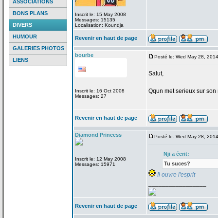
ASSOCIATIONS
BONS PLANS
Inscrit le: 15 May 2008
Messages: 15135
DIVERS
Localisation: Koundja
HUMOUR
Revenir en haut de page
GALERIES PHOTOS
bourbe
Posté le: Wed May 28, 201
LIENS
Salut,
Qqun met serieux sur son 
Inscrit le: 16 Oct 2008
Messages: 27
Revenir en haut de page
Diamond Princess
Posté le: Wed May 28, 201
Nji a
écrit:
Inscrit le: 12 May 2008
Tu suces?
Messages: 15971
Il ouvre l'esprit
_________________
Revenir en haut de page