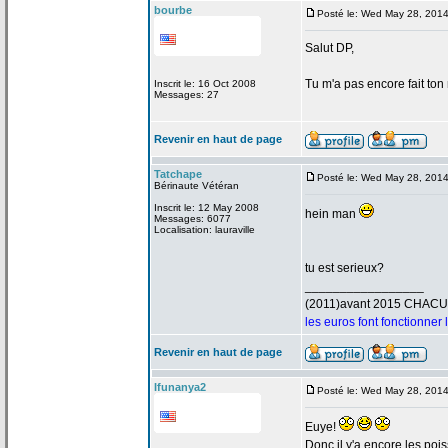
bourbe
Posté le: Wed May 28, 201
Salut DP,
Tu m'a
pas encore fait ton
Inscrit le: 16 Oct 2008
Messages: 27
Revenir en haut de page
Tatchape
Posté le: Wed May 28, 201
Bérinaute Vétéran
Inscrit le: 12 May 2008
hein man
Messages: 6077
Localisation: lauraville
tu est serieux?
_________________
(2011)avant 2015 CHAC
les euros font fonctionner
Revenir en haut de page
Ifunanya2
Posté le: Wed May 28, 201
Euye!
Donc il y'a
encore les poi