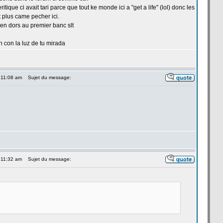
eritique ci avait tari parce que tout ke monde ici a
"get a
life" (lol) donc les
t plus came pecher ici.
n dors au premier banc slt
n con la
luz de
tu mirada
 11:08 am
Sujet du message:
 11:32 am
Sujet du message: