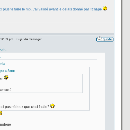
ux
plus
te faire le mp. J'ai validé avant le delais donné par
Tchape
 12:39 pm
Sujet du message:
crit:
:
rit:
ape a
écrit:
man
 serieux?
n'est pas sérieux que c'est facile?
nglerie