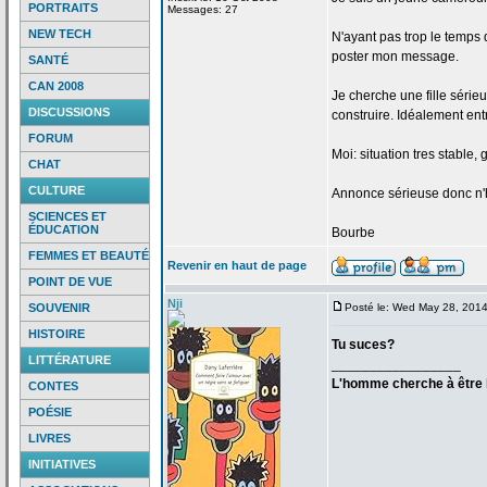
PORTRAITS
Messages: 27
NEW TECH
N'ayant pas trop le temps 
poster mon message.
SANTÉ
CAN 2008
Je cherche une fille série
DISCUSSIONS
construire. Idéalement entr
FORUM
Moi: situation tres stable, 
CHAT
CULTURE
Annonce sérieuse donc n'h
SCIENCES ET
ÉDUCATION
Bourbe
FEMMES ET BEAUTÉ
Revenir en haut de page
POINT DE VUE
Nji
SOUVENIR
Posté le: Wed May 28, 201
HISTOIRE
Tu suces?
LITTÉRATURE
_________________
L'homme cherche à être h
CONTES
POÉSIE
LIVRES
INITIATIVES