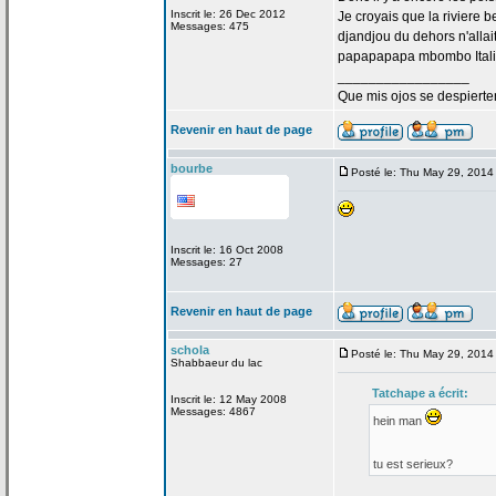
Inscrit le: 26 Dec 2012
Je croyais que la
riviere b
Messages: 475
djandjou du dehors n'allai
papapapapa mbombo Italie
_________________
Que mis ojos se despierte
Revenir en haut de page
bourbe
Posté le: Thu May 29, 2014
Inscrit le: 16 Oct 2008
Messages: 27
Revenir en haut de page
schola
Posté le: Thu May 29, 2014
Shabbaeur du lac
Tatchape a
écrit:
Inscrit le: 12 May 2008
Messages: 4867
hein man
tu est serieux?