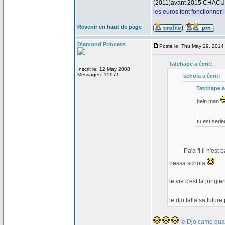
(2011)avant 2015 CHAC
les euros font fonctionner
Revenir en haut de page
Diamond Princess
Posté le: Thu May 29, 2014
Tatchape a
écrit:
Inscrit le: 12 May 2008
Messages: 15971
schola a
écrit:
Tatchape a
hein man
tu est seri
Pa'a
fi il n'est
nessa schola
le vie c'est la
jongler
le djo falla sa futu
le Djo came quan