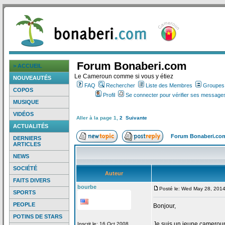
Forum Bonaberi.com
> ACCUEIL
Le Cameroun comme si vous y étiez
NOUVEAUTÉS
FAQ
Rechercher
Liste des Membres
Groupes d
COPOS
Profil
Se connecter pour vérifier ses messages
MUSIQUE
VIDÉOS
Aller à la page
1
,
2
Suivante
ACTUALITÉS
Forum Bonaberi.co
DERNIERS
ARTICLES
NEWS
SOCIÉTÉ
Auteur
FAITS DIVERS
bourbe
Posté le: Wed May 28, 201
SPORTS
PEOPLE
Bonjour,
POTINS DE STARS
Je suis un jeune camerouna
Inscrit le: 16 Oct 2008