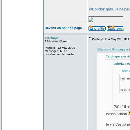
@
Bourbe
: gars...je ne pe
_________________
Revenir en haut de page
Tatchape
Posté le: Thu May 29, 2014
Bérinaute Vétéran
Inscrit le: 12 May 2008
Diamond Princess a
é
Messages: 6077
Localisation: lauraville
Tatchape a
écrit
schola a
éc
Tatch
hein 
tu est
Pa'a
fi il 
nessa schola
le vie c'est la
jo