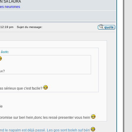
UN SA LAURA
 les neurones
 12:19 pm
Sujet du message:
écrit:
eux?
 pas sérieux que c'est facile?
ie
re promise sur beri hein,donc les ressé presenter vous hein
d le napalm est déjà passé. Les gos sont boleh suf béri