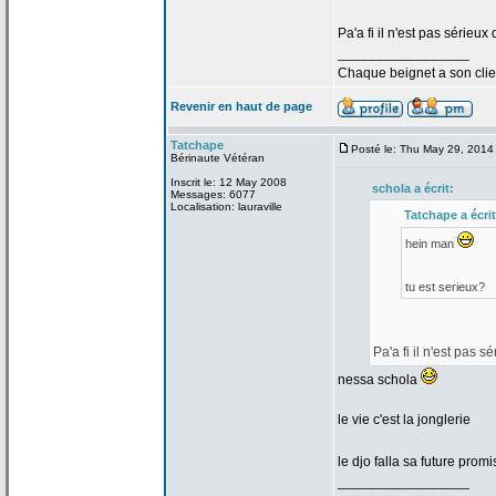
Pa'a
fi il n'est pas sérieux
_________________
Chaque beignet a
son clie
Revenir en haut de page
Tatchape
Posté le: Thu May 29, 2014
Bérinaute Vétéran
Inscrit le: 12 May 2008
schola a
écrit:
Messages: 6077
Localisation: lauraville
Tatchape a
écrit
hein man
tu est serieux?
Pa'a
fi il n'est pas s
nessa schola
le vie c'est la
jonglerie
le djo falla sa future pro
_________________