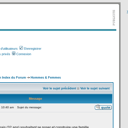
V
'utilisateurs
S'enregistrer
 privés
Connexion
m Index du Forum
->
Hommes & Femmes
Voir le sujet précédent
::
Voir le sujet suivant
Message
4 10:40 am
Sujet du message:
is (32 ans) souhaitant se poser et construire une famille.