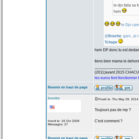
le djo falla sa
hein
le Djo cam
@
Bourbe
: gars...j
Tchape
hein DP donc tu est deda
tiens bien mama le dehor
_________________
(2011)avant 2015 CHAC
les euros font fonctionner
Revenir en haut de page
bourbe
Posté le: Thu May 29, 2014
Toujours pas de
mp ?
C'est comment ?
Inscrit le: 16 Oct 2008
Messages: 27
Revenir en haut de page