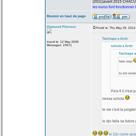
(2011)avant 2015 CHAC
les euros font fonctionner
Revenir en haut de page
Diamond Princess
Posté le: Thu May 29, 2014
Tatchape a
écrit:
Inscrit le: 12 May 2008
Messages: 15971
schola a
écrit:
Tatchape a
hein man
tu est seri
Pa'a
fi il n'est
nessa schola
le vie c'est la
jongler
le djo falla sa futu
le Djo came quan