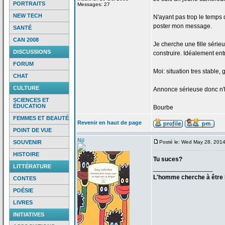
PORTRAITS
Messages: 27
NEW TECH
N'ayant pas trop le temps 
poster mon message.
SANTÉ
CAN 2008
Je cherche une fille série
DISCUSSIONS
construire. Idéalement entr
FORUM
Moi: situation tres stable, 
CHAT
CULTURE
Annonce sérieuse donc n'h
SCIENCES ET
ÉDUCATION
Bourbe
FEMMES ET BEAUTÉ
Revenir en haut de page
POINT DE VUE
Nji
SOUVENIR
Posté le: Wed May 28, 201
HISTOIRE
Tu suces?
LITTÉRATURE
_________________
L'homme cherche à être h
CONTES
POÉSIE
LIVRES
INITIATIVES