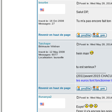
bourbe
Posté le: Wed May 28, 201
Salut DP,
Tu m'a
pas encore fait ton
Inscrit le: 16 Oct 2008
Messages: 27
Revenir en haut de page
Tatchape
Posté le: Wed May 28, 201
Bérinaute Vétéran
Inscrit le: 12 May 2008
hein man
Messages: 6077
Localisation: lauraville
tu est serieux?
_________________
(2011)avant 2015 CHAC
les euros font fonctionner
Revenir en haut de page
Ifunanya2
Posté le: Wed May 28, 201
Euye!
Donc il y'a
encore les poi