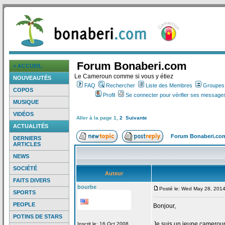
Forum Bonaberi.com
> ACCUEIL
Le Cameroun comme si vous y étiez
NOUVEAUTÉS
FAQ
Rechercher
Liste des Membres
Groupes d
COPOS
Profil
Se connecter pour vérifier ses messages
MUSIQUE
VIDÉOS
Aller à la page
1
,
2
Suivante
ACTUALITÉS
Forum Bonaberi.co
DERNIERS
ARTICLES
NEWS
SOCIÉTÉ
Auteur
FAITS DIVERS
bourbe
Posté le: Wed May 28, 201
SPORTS
PEOPLE
Bonjour,
POTINS DE STARS
Je suis un jeune camerouna
Inscrit le: 16 Oct 2008