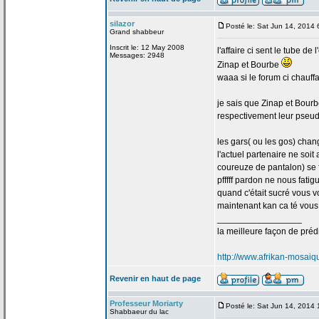
silazor
Posté le: Sat Jun 14, 2014
Grand shabbeur
Inscrit le: 12 May 2008
l'affaire ci sent le tube de
l
Messages: 2948
Zinap et Bourbe
waaa si le forum ci chauffa
je sais que Zinap et Bourb
respectivement leur pseud
les gars( ou les gos) chan
l'actuel partenaire ne soit
coureuze de
pantalon) se 
pfffff pardon ne nous fatig
quand c'était sucré vous v
maintenant kan ca té vous ve
_________________
la
meilleure façon de
prédi
http://www.afrikan-mosai
Revenir en haut de page
Professeur Moriarty
Posté le: Sat Jun 14, 2014
Shabbaeur du lac