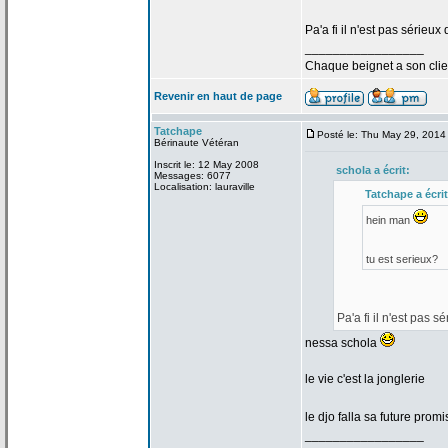
Pa'a
fi il n'est pas sérieux
_________________
Chaque beignet a
son clie
Revenir en haut de page
Tatchape
Posté le: Thu May 29, 2014
Bérinaute Vétéran
Inscrit le: 12 May 2008
schola a
écrit:
Messages: 6077
Localisation: lauraville
Tatchape a
écrit
hein man
tu est serieux?
Pa'a
fi il n'est pas s
nessa schola
le vie c'est la
jonglerie
le djo falla sa future pro
_________________