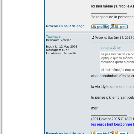
lol moi même j'ai trop le A
_________________
"le respect de
la
personne 
Revenir en haut de page
Tatchape
Posté le: Sat Jun 14, 2014
Bérinaute Vétéran
Inscrit le: 12 May 2008
Zinap a
écrit:
Messages: 6077
Localisation: lauraville
t'a
pas besoin de
ca pou
idyllique que tu mènes 
mouches quitte a
prend
lol moi même j'ai trop l
ahahahhahahah c'est la
ca
la
vie idylle qui mene hein 
tu pense ç ki en disant ce
mdr
_________________
(2011)avant 2015 CHAC
les euros font fonctionner
Revenir en haut de page