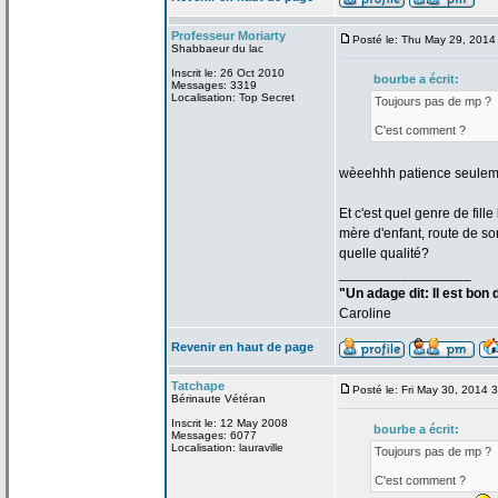
Professeur Moriarty
Posté le: Thu May 29, 2014
Shabbaeur du lac
Inscrit le: 26 Oct 2010
bourbe a
écrit:
Messages: 3319
Localisation: Top Secret
Toujours pas de
mp ?
C'est comment ?
wèeehhh patience seuleme
Et c'est quel genre de
fill
mère d'enfant, route de
som
quelle qualité?
_________________
"Un adage dit: Il est bon
Caroline
Revenir en haut de page
Tatchape
Posté le: Fri May 30, 2014 
Bérinaute Vétéran
Inscrit le: 12 May 2008
bourbe a
écrit:
Messages: 6077
Localisation: lauraville
Toujours pas de
mp ?
C'est comment ?