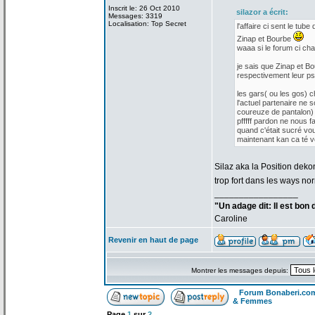
Inscrit le: 26 Oct 2010
silazor a
écrit:
Messages: 3319
Localisation: Top Secret
l'affaire ci sent le tube 
Zinap et Bourbe
waaa si le forum ci cha
je sais que Zinap et Bo
respectivement leur p
les gars( ou les gos) 
l'actuel partenaire ne s
coureuze de
pantalon) 
pfffff pardon ne nous f
quand c'était sucré vo
maintenant kan ca té vou
Silaz aka la
Position dekon
trop fort dans les ways no
_________________
"Un adage dit: Il est bon
Caroline
Revenir en haut de page
Montrer les messages depuis:
Forum Bonaberi.co
& Femmes
Page
1
sur
2