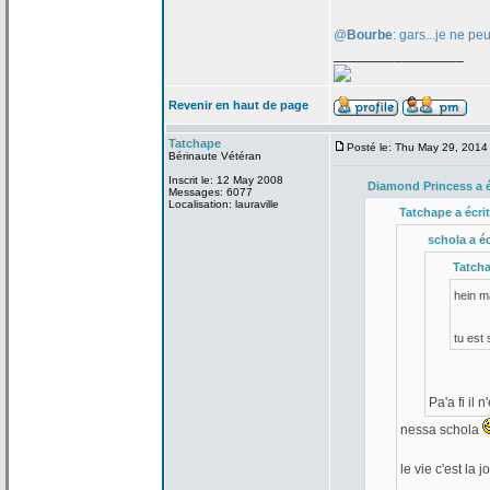
@
Bourbe
: gars...je ne pe
_________________
Revenir en haut de page
Tatchape
Posté le: Thu May 29, 2014
Bérinaute Vétéran
Inscrit le: 12 May 2008
Diamond Princess a
é
Messages: 6077
Localisation: lauraville
Tatchape a
écrit
schola a
éc
Tatch
hein 
tu est
Pa'a
fi il 
nessa schola
le vie c'est la
jo