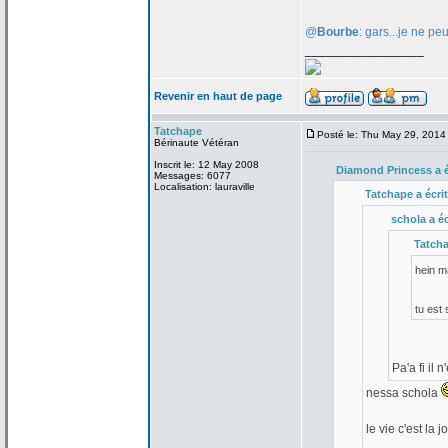
@
Bourbe
: gars...je ne pe
_________________
Revenir en haut de page
Tatchape
Posté le: Thu May 29, 2014
Bérinaute Vétéran
Inscrit le: 12 May 2008
Diamond Princess a
é
Messages: 6077
Localisation: lauraville
Tatchape a
écrit
schola a
éc
Tatch
hein 
tu est
Pa'a
fi il 
nessa schola
le vie c'est la
jo