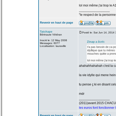
lol moi même j'ai trop le A
_________________
"le respect de
la
personne 
Revenir en haut de page
Tatchape
Posté le: Sat Jun 14, 2014
Bérinaute Vétéran
Inscrit le: 12 May 2008
Zinap a
écrit:
Messages: 6077
Localisation: lauraville
t'a
pas besoin de
ca pou
idyllique que tu mènes 
mouches quitte a
prend
lol moi même j'ai trop l
ahahahhahahah c'est la
ca
la
vie idylle qui mene hein 
tu pense ç ki en disant ce
mdr
_________________
(2011)avant 2015 CHAC
les euros font fonctionner
Revenir en haut de page