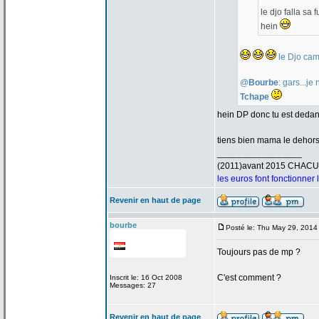
le djo falla sa
hein
le Djo cam
@
Bourbe
: gars...j
Tchape
hein DP donc tu est deda
tiens bien mama le dehor
_________________
(2011)avant 2015 CHAC
les euros font fonctionner
Revenir en haut de page
bourbe
Posté le: Thu May 29, 2014
Toujours pas de
mp ?
C'est comment ?
Inscrit le: 16 Oct 2008
Messages: 27
Revenir en haut de page