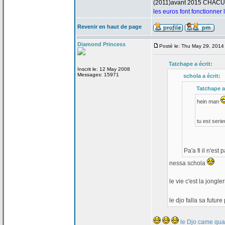
(2011)avant 2015 CHAC
les euros font fonctionner
Revenir en haut de page
Diamond Princess
Posté le: Thu May 29, 2014
Tatchape a
écrit:
Inscrit le: 12 May 2008
Messages: 15971
schola a
écrit:
Tatchape a
hein man
tu est seri
Pa'a
fi il n'est
nessa schola
le vie c'est la
jongler
le djo falla sa futu
le Djo came quan