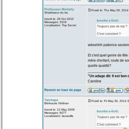
Professeur Moriarty
Posté le: Thu May 29, 2014
Shabbaeur du lac
Inscrit le: 26 Oct 2010
bourbe a
écrit:
Messages: 3319
Localisation: Top Secret
Toujours pas de
mp ?
C'est comment ?
wèeehhh patience seuleme
Et c'est quel genre de
fill
mère d'enfant, route de
som
quelle qualité?
_________________
"Un adage dit: Il est bon
Caroline
Revenir en haut de page
Tatchape
Posté le: Fri May 30, 2014 
Bérinaute Vétéran
Inscrit le: 12 May 2008
bourbe a
écrit:
Messages: 6077
Localisation: lauraville
Toujours pas de
mp ?
C'est comment ?