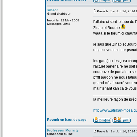
silazor
Posté le: Sat Jun 14, 2014
Grand shabbeur
Inscrit le: 12 May 2008
l'affaire ci sent le tube de
l
Messages: 2948
Zinap et Bourbe
waaa si le forum ci chauffa
je sais que Zinap et Bourb
respectivement leur pseud
les gars( ou les gos) chan
l'actuel partenaire ne soit
coureuze de
pantalon) se 
pfffff pardon ne nous fatig
quand c'était sucré vous v
maintenant kan ca té vous ve
_________________
la
meilleure façon de
prédi
http://www.afrikan-mosai
Revenir en haut de page
Professeur Moriarty
Posté le: Sat Jun 14, 2014
Shabbaeur du lac