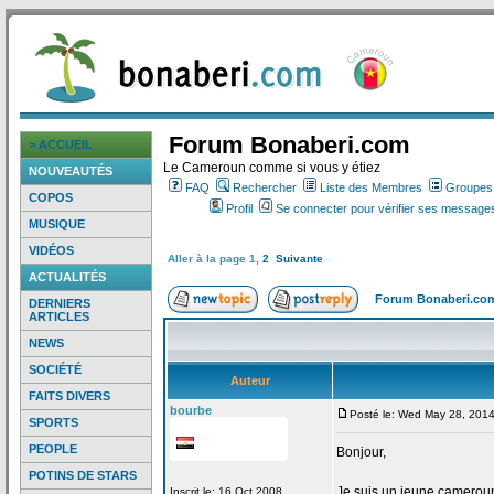
Forum Bonaberi.com
> ACCUEIL
Le Cameroun comme si vous y étiez
NOUVEAUTÉS
FAQ
Rechercher
Liste des Membres
Groupes d
COPOS
Profil
Se connecter pour vérifier ses messages
MUSIQUE
VIDÉOS
Aller à la page
1
,
2
Suivante
ACTUALITÉS
Forum Bonaberi.co
DERNIERS
ARTICLES
NEWS
SOCIÉTÉ
Auteur
FAITS DIVERS
bourbe
Posté le: Wed May 28, 201
SPORTS
PEOPLE
Bonjour,
POTINS DE STARS
Je suis un jeune camerouna
Inscrit le: 16 Oct 2008