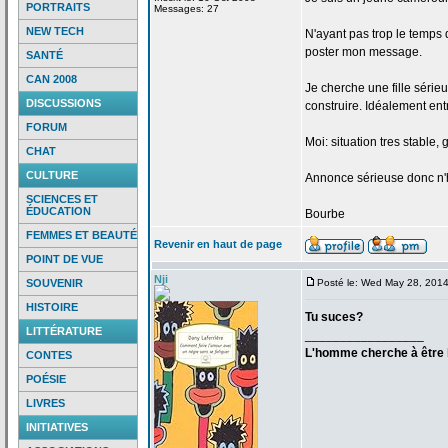
PORTRAITS
Messages: 27
NEW TECH
N'ayant pas trop le temps 
poster mon message.
SANTÉ
CAN 2008
Je cherche une fille série
DISCUSSIONS
construire. Idéalement entr
FORUM
Moi: situation tres stable, 
CHAT
CULTURE
Annonce sérieuse donc n'h
SCIENCES ET
ÉDUCATION
Bourbe
FEMMES ET BEAUTÉ
Revenir en haut de page
POINT DE VUE
Nji
SOUVENIR
Posté le: Wed May 28, 201
HISTOIRE
Tu suces?
LITTÉRATURE
_________________
L'homme cherche à être h
CONTES
POÉSIE
LIVRES
INITIATIVES