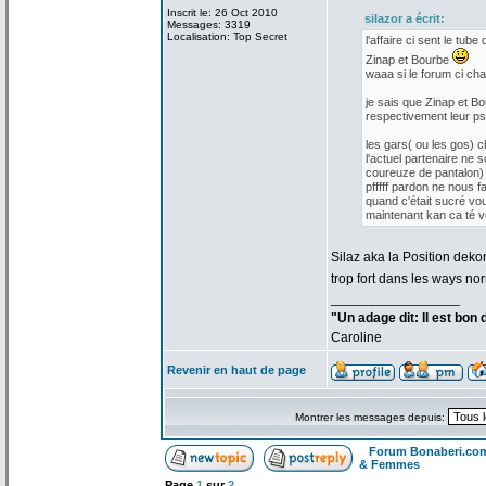
Inscrit le: 26 Oct 2010
silazor a
écrit:
Messages: 3319
Localisation: Top Secret
l'affaire ci sent le tube 
Zinap et Bourbe
waaa si le forum ci cha
je sais que Zinap et Bo
respectivement leur p
les gars( ou les gos) 
l'actuel partenaire ne s
coureuze de
pantalon) 
pfffff pardon ne nous f
quand c'était sucré vo
maintenant kan ca té vou
Silaz aka la
Position dekon
trop fort dans les ways no
_________________
"Un adage dit: Il est bon
Caroline
Revenir en haut de page
Montrer les messages depuis:
Forum Bonaberi.co
& Femmes
Page
1
sur
2