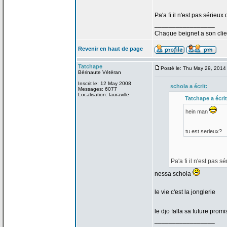
Pa'a
fi il n'est pas sérieux
_________________
Chaque beignet a
son clie
Revenir en haut de page
Tatchape
Posté le: Thu May 29, 2014
Bérinaute Vétéran
Inscrit le: 12 May 2008
schola a
écrit:
Messages: 6077
Localisation: lauraville
Tatchape a
écrit
hein man
tu est serieux?
Pa'a
fi il n'est pas s
nessa schola
le vie c'est la
jonglerie
le djo falla sa future pro
_________________