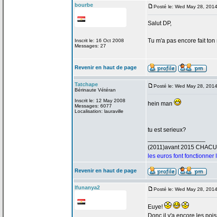
bourbe
Posté le: Wed May 28, 201
Salut DP,
Tu m'a
pas encore fait ton
Inscrit le: 16 Oct 2008
Messages: 27
Revenir en haut de page
Tatchape
Posté le: Wed May 28, 201
Bérinaute Vétéran
Inscrit le: 12 May 2008
hein man
Messages: 6077
Localisation: lauraville
tu est serieux?
_________________
(2011)avant 2015 CHAC
les euros font fonctionner
Revenir en haut de page
Ifunanya2
Posté le: Wed May 28, 201
Euye!
Donc il y'a
encore les poi