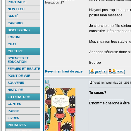
PORTRAITS
Messages: 27
NEW TECH
N'ayant pas trop le temps 
poster mon message.
SANTÉ
CAN 2008
Je cherche une fille série
DISCUSSIONS
construire. Idéalement entr
FORUM
Moi: situation tres stable, 
CHAT
CULTURE
Annonce sérieuse donc n'h
SCIENCES ET
ÉDUCATION
Bourbe
FEMMES ET BEAUTÉ
Revenir en haut de page
POINT DE VUE
Nji
SOUVENIR
Posté le: Wed May 28, 201
HISTOIRE
Tu suces?
LITTÉRATURE
_________________
L'homme cherche à être h
CONTES
POÉSIE
LIVRES
INITIATIVES