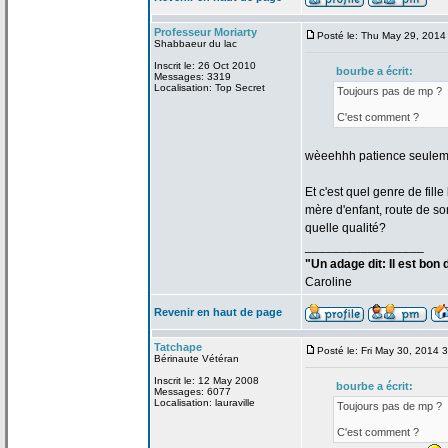
Professeur Moriarty
Posté le: Thu May 29, 2014
Shabbaeur du lac
Inscrit le: 26 Oct 2010
bourbe a
écrit:
Messages: 3319
Localisation: Top Secret
Toujours pas de
mp ?
C'est comment ?
wèeehhh patience seuleme
Et c'est quel genre de
fill
mère d'enfant, route de
som
quelle qualité?
_________________
"Un adage dit: Il est bon
Caroline
Revenir en haut de page
Tatchape
Posté le: Fri May 30, 2014 
Bérinaute Vétéran
Inscrit le: 12 May 2008
bourbe a
écrit:
Messages: 6077
Localisation: lauraville
Toujours pas de
mp ?
C'est comment ?