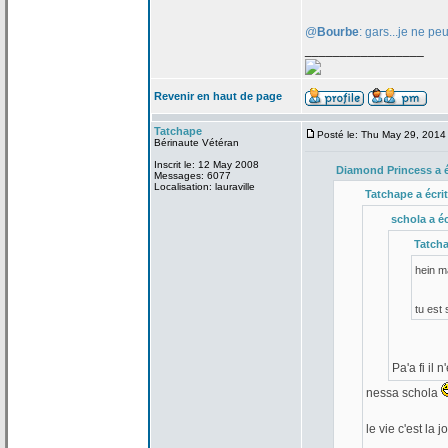
@
Bourbe
: gars...je ne pe
_________________
Revenir en haut de page
Tatchape
Posté le: Thu May 29, 2014
Bérinaute Vétéran
Inscrit le: 12 May 2008
Diamond Princess a
é
Messages: 6077
Localisation: lauraville
Tatchape a
écrit
schola a
éc
Tatch
hein 
tu est
Pa'a
fi il 
nessa schola
le vie c'est la
jo