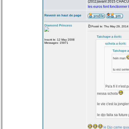
(2011)avant 2015 CHAC
les euros font fonctionner
Revenir en haut de page
Diamond Princess
Posté le: Thu May 29, 2014
Tatchape a
écrit:
Inscrit le: 12 May 2008
Messages: 15971
schola a
écrit:
Tatchape a
hein man
tu est seri
Pa'a
fi il n'est
nessa schola
le vie c'est la
jongler
le djo falla sa futu
le Djo came quan