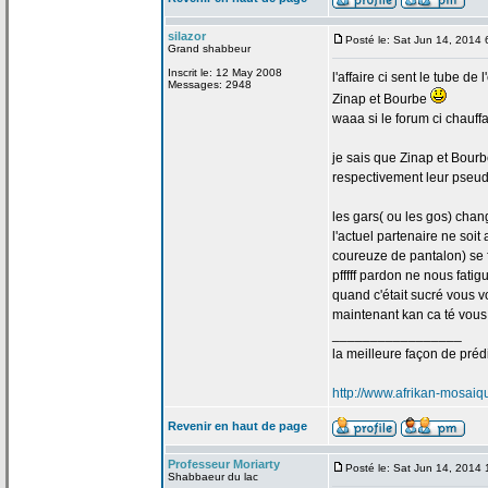
silazor
Posté le: Sat Jun 14, 2014
Grand shabbeur
Inscrit le: 12 May 2008
l'affaire ci sent le tube de
l
Messages: 2948
Zinap et Bourbe
waaa si le forum ci chauffa
je sais que Zinap et Bourb
respectivement leur pseud
les gars( ou les gos) chan
l'actuel partenaire ne soit
coureuze de
pantalon) se 
pfffff pardon ne nous fatig
quand c'était sucré vous v
maintenant kan ca té vous ve
_________________
la
meilleure façon de
prédi
http://www.afrikan-mosai
Revenir en haut de page
Professeur Moriarty
Posté le: Sat Jun 14, 2014
Shabbaeur du lac