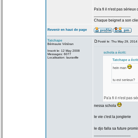
Pa'a
fi il n'est pas sérieux
_________________
Chaque beignet a
son clie
Revenir en haut de page
Tatchape
Posté le: Thu May 29, 2014
Bérinaute Vétéran
Inscrit le: 12 May 2008
schola a
écrit:
Messages: 6077
Localisation: lauraville
Tatchape a
écrit
hein man
tu est serieux?
Pa'a
fi il n'est pas s
nessa schola
le vie c'est la
jonglerie
le djo falla sa future pro
_________________