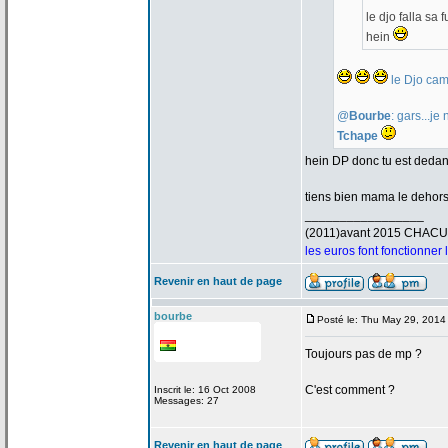
le djo falla sa
hein
le Djo cam
@
Bourbe
: gars...j
Tchape
hein DP donc tu est deda
tiens bien mama le dehor
_________________
(2011)avant 2015 CHAC
les euros font fonctionner
Revenir en haut de page
bourbe
Posté le: Thu May 29, 2014
Toujours pas de
mp ?
C'est comment ?
Inscrit le: 16 Oct 2008
Messages: 27
Revenir en haut de page