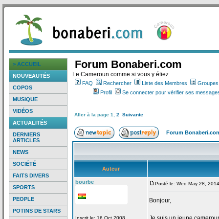
Forum Bonaberi.com
> ACCUEIL
Le Cameroun comme si vous y étiez
NOUVEAUTÉS
FAQ
Rechercher
Liste des Membres
Groupes d
COPOS
Profil
Se connecter pour vérifier ses messages
MUSIQUE
VIDÉOS
Aller à la page
1
,
2
Suivante
ACTUALITÉS
Forum Bonaberi.co
DERNIERS
ARTICLES
NEWS
SOCIÉTÉ
Auteur
FAITS DIVERS
bourbe
Posté le: Wed May 28, 201
SPORTS
PEOPLE
Bonjour,
POTINS DE STARS
Je suis un jeune camerouna
Inscrit le: 16 Oct 2008