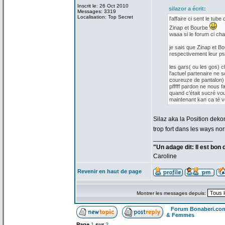
Inscrit le: 26 Oct 2010
silazor a
écrit:
Messages: 3319
Localisation: Top Secret
l'affaire ci sent le tube 
Zinap et Bourbe
waaa si le forum ci cha
je sais que Zinap et Bo
respectivement leur p
les gars( ou les gos) 
l'actuel partenaire ne s
coureuze de
pantalon) 
pfffff pardon ne nous f
quand c'était sucré vo
maintenant kan ca té vou
Silaz aka la
Position dekon
trop fort dans les ways no
_________________
"Un adage dit: Il est bon
Caroline
Revenir en haut de page
Montrer les messages depuis:
Forum Bonaberi.co
& Femmes
Page
1
sur
2