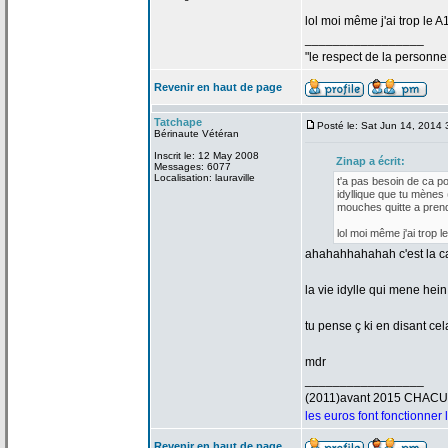
lol moi même j'ai trop le A
_________________
"le respect de
la
personne 
Revenir en haut de page
Tatchape
Posté le: Sat Jun 14, 2014
Bérinaute Vétéran
Inscrit le: 12 May 2008
Zinap a
écrit:
Messages: 6077
Localisation: lauraville
t'a
pas besoin de
ca pou
idyllique que tu mènes 
mouches quitte a
prend
lol moi même j'ai trop l
ahahahhahahah c'est la
ca
la
vie idylle qui mene hein 
tu pense ç ki en disant ce
mdr
_________________
(2011)avant 2015 CHAC
les euros font fonctionner
Revenir en haut de page