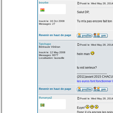
bourbe
Posté le: Wed May 28, 201
Salut DP,
Tu m'a
pas encore fait ton
Inscrit le: 16 Oct 2008
Messages: 27
Revenir en haut de page
Tatchape
Posté le: Wed May 28, 201
Bérinaute Vétéran
Inscrit le: 12 May 2008
hein man
Messages: 6077
Localisation: lauraville
tu est serieux?
_________________
(2011)avant 2015 CHAC
les euros font fonctionner
Revenir en haut de page
Ifunanya2
Posté le: Wed May 28, 201
Euye!
Donc il y'a
encore les poi