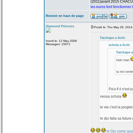
(2011)avant 2015 CHAC
les euros font fonctionner
Revenir en haut de page
Diamond Princess
Posté le: Thu May 29, 2014
Tatchape a
écrit:
Inscrit le: 12 May 2008
Messages: 15971
schola a
écrit:
Tatchape a
hein man
tu est seri
Pa'a
fi il n'est
nessa schola
le vie c'est la
jongler
le djo falla sa futu
le Djo came quan