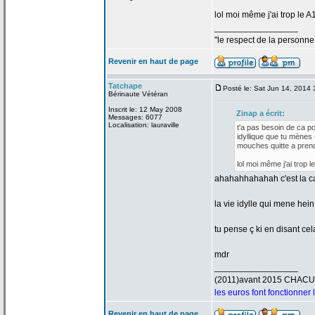
lol moi même j'ai trop le A
_________________
"le respect de
la
personne 
Revenir en haut de page
Tatchape
Posté le: Sat Jun 14, 2014
Bérinaute Vétéran
Inscrit le: 12 May 2008
Zinap a
écrit:
Messages: 6077
Localisation: lauraville
t'a
pas besoin de
ca pou
idyllique que tu mènes 
mouches quitte a
prend
lol moi même j'ai trop l
ahahahhahahah c'est la
ca
la
vie idylle qui mene hein 
tu pense ç ki en disant ce
mdr
_________________
(2011)avant 2015 CHAC
les euros font fonctionner
Revenir en haut de page