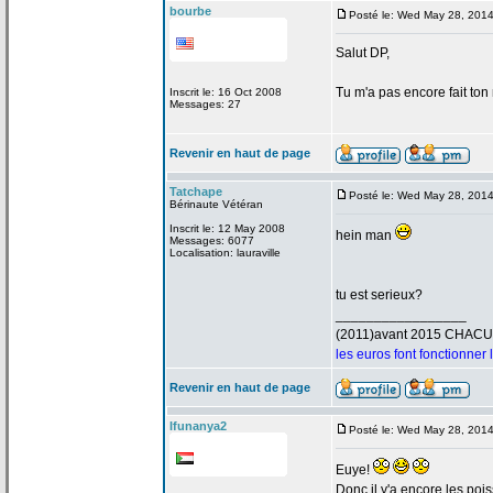
bourbe
Posté le: Wed May 28, 201
Salut DP,
Tu m'a
pas encore fait ton
Inscrit le: 16 Oct 2008
Messages: 27
Revenir en haut de page
Tatchape
Posté le: Wed May 28, 201
Bérinaute Vétéran
Inscrit le: 12 May 2008
hein man
Messages: 6077
Localisation: lauraville
tu est serieux?
_________________
(2011)avant 2015 CHAC
les euros font fonctionner
Revenir en haut de page
Ifunanya2
Posté le: Wed May 28, 201
Euye!
Donc il y'a
encore les poi