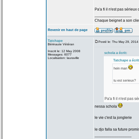
Pa'a
fi il n'est pas sérieux
_________________
Chaque beignet a
son clie
Revenir en haut de page
Tatchape
Posté le: Thu May 29, 2014
Bérinaute Vétéran
Inscrit le: 12 May 2008
schola a
écrit:
Messages: 6077
Localisation: lauraville
Tatchape a
écrit
hein man
tu est serieux?
Pa'a
fi il n'est pas s
nessa schola
le vie c'est la
jonglerie
le djo falla sa future pro
_________________