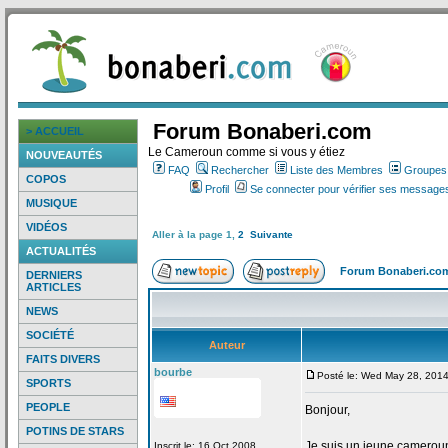
Forum Bonaberi.com
> ACCUEIL
Le Cameroun comme si vous y étiez
NOUVEAUTÉS
FAQ
Rechercher
Liste des Membres
Groupes d
COPOS
Profil
Se connecter pour vérifier ses messages
MUSIQUE
VIDÉOS
Aller à la page
1
,
2
Suivante
ACTUALITÉS
Forum Bonaberi.co
DERNIERS
ARTICLES
NEWS
SOCIÉTÉ
Auteur
FAITS DIVERS
bourbe
Posté le: Wed May 28, 201
SPORTS
PEOPLE
Bonjour,
POTINS DE STARS
Je suis un jeune camerouna
Inscrit le: 16 Oct 2008