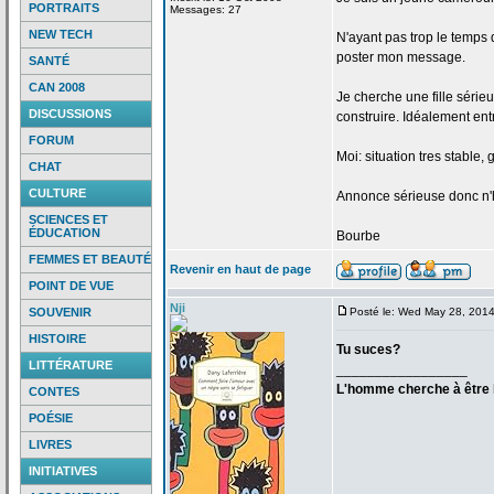
PORTRAITS
Messages: 27
NEW TECH
N'ayant pas trop le temps 
poster mon message.
SANTÉ
CAN 2008
Je cherche une fille série
DISCUSSIONS
construire. Idéalement entr
FORUM
Moi: situation tres stable, 
CHAT
CULTURE
Annonce sérieuse donc n'h
SCIENCES ET
ÉDUCATION
Bourbe
FEMMES ET BEAUTÉ
Revenir en haut de page
POINT DE VUE
Nji
SOUVENIR
Posté le: Wed May 28, 201
HISTOIRE
Tu suces?
LITTÉRATURE
_________________
L'homme cherche à être h
CONTES
POÉSIE
LIVRES
INITIATIVES