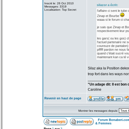
Inscrit le: 26 Oct 2010
silazor a
écrit:
Messages: 3319
Localisation: Top Secret
l'affaire ci sent le tube 
Zinap et Bourbe
waaa si le forum ci cha
je sais que Zinap et Bo
respectivement leur p
les gars( ou les gos) 
l'actuel partenaire ne s
coureuze de
pantalon) 
pfffff pardon ne nous f
quand c'était sucré vo
maintenant kan ca té vou
Silaz aka la
Position dekon
trop fort dans les ways no
_________________
"Un adage dit: Il est bon
Caroline
Revenir en haut de page
Montrer les messages depuis:
Forum Bonaberi.co
& Femmes
Page
1
sur
2