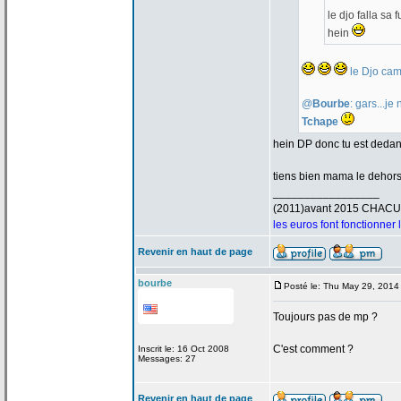
le djo falla sa
hein
le Djo cam
@
Bourbe
: gars...j
Tchape
hein DP donc tu est deda
tiens bien mama le dehor
_________________
(2011)avant 2015 CHAC
les euros font fonctionner
Revenir en haut de page
bourbe
Posté le: Thu May 29, 2014
Toujours pas de
mp ?
C'est comment ?
Inscrit le: 16 Oct 2008
Messages: 27
Revenir en haut de page