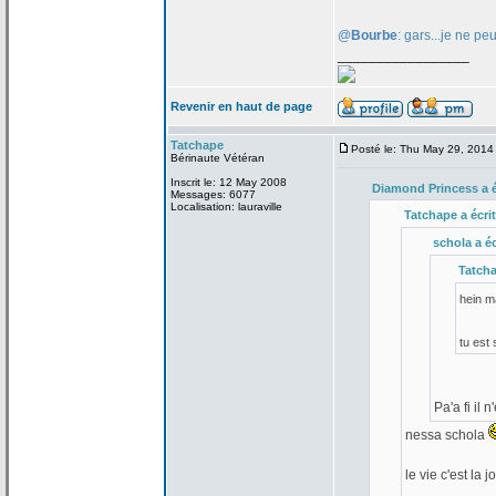
@
Bourbe
: gars...je ne pe
_________________
Revenir en haut de page
Tatchape
Posté le: Thu May 29, 2014
Bérinaute Vétéran
Inscrit le: 12 May 2008
Diamond Princess a
é
Messages: 6077
Localisation: lauraville
Tatchape a
écrit
schola a
éc
Tatch
hein 
tu est
Pa'a
fi il 
nessa schola
le vie c'est la
jo