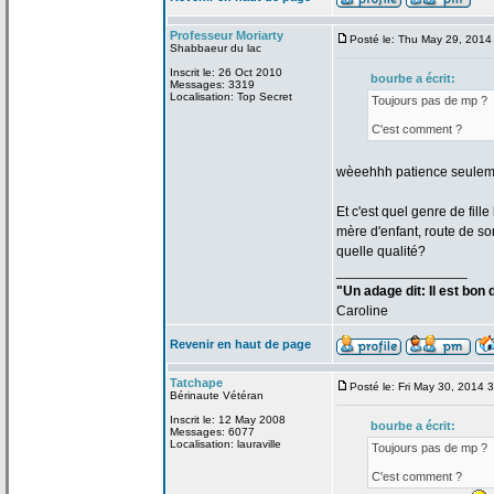
Professeur Moriarty
Posté le: Thu May 29, 2014
Shabbaeur du lac
Inscrit le: 26 Oct 2010
bourbe a
écrit:
Messages: 3319
Localisation: Top Secret
Toujours pas de
mp ?
C'est comment ?
wèeehhh patience seuleme
Et c'est quel genre de
fill
mère d'enfant, route de
som
quelle qualité?
_________________
"Un adage dit: Il est bon
Caroline
Revenir en haut de page
Tatchape
Posté le: Fri May 30, 2014 
Bérinaute Vétéran
Inscrit le: 12 May 2008
bourbe a
écrit:
Messages: 6077
Localisation: lauraville
Toujours pas de
mp ?
C'est comment ?