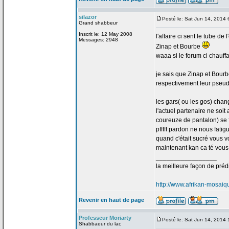
silazor
Posté le: Sat Jun 14, 2014
Grand shabbeur
Inscrit le: 12 May 2008
l'affaire ci sent le tube de
l
Messages: 2948
Zinap et Bourbe
waaa si le forum ci chauffa
je sais que Zinap et Bourb
respectivement leur pseud
les gars( ou les gos) chan
l'actuel partenaire ne soit
coureuze de
pantalon) se 
pfffff pardon ne nous fatig
quand c'était sucré vous v
maintenant kan ca té vous ve
_________________
la
meilleure façon de
prédi
http://www.afrikan-mosai
Revenir en haut de page
Professeur Moriarty
Posté le: Sat Jun 14, 2014
Shabbaeur du lac