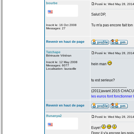
bourbe
Posté le: Wed May 28, 201
Salut DP,
Tu m'a
pas encore fait ton
Inscrit le: 16 Oct 2008
Messages: 27
Revenir en haut de page
Tatchape
Posté le: Wed May 28, 201
Bérinaute Vétéran
Inscrit le: 12 May 2008
hein man
Messages: 6077
Localisation: lauraville
tu est serieux?
_________________
(2011)avant 2015 CHAC
les euros font fonctionner
Revenir en haut de page
Ifunanya2
Posté le: Wed May 28, 201
Euye!
Donc il y'a
encore les poi