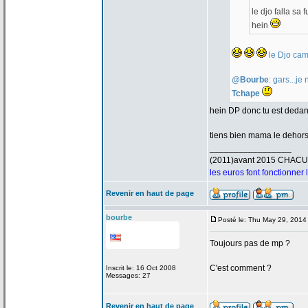
le djo falla sa
hein
le Djo cam
@
Bourbe
: gars...j
Tchape
hein DP donc tu est deda
tiens bien mama le dehor
_________________
(2011)avant 2015 CHAC
les euros font fonctionner
Revenir en haut de page
bourbe
Posté le: Thu May 29, 2014
Toujours pas de
mp ?
C'est comment ?
Inscrit le: 16 Oct 2008
Messages: 27
Revenir en haut de page