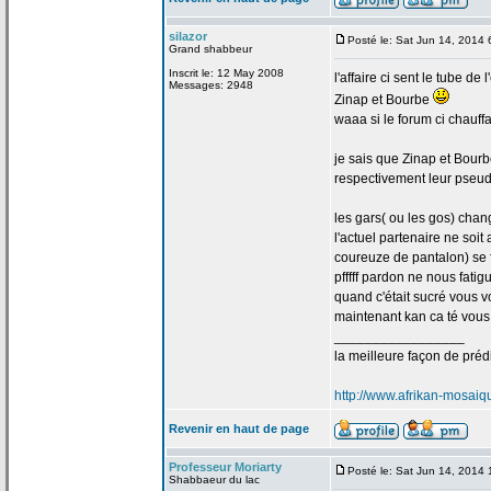
silazor
Posté le: Sat Jun 14, 2014
Grand shabbeur
Inscrit le: 12 May 2008
l'affaire ci sent le tube de
l
Messages: 2948
Zinap et Bourbe
waaa si le forum ci chauffa
je sais que Zinap et Bourb
respectivement leur pseud
les gars( ou les gos) chan
l'actuel partenaire ne soit
coureuze de
pantalon) se 
pfffff pardon ne nous fatig
quand c'était sucré vous v
maintenant kan ca té vous ve
_________________
la
meilleure façon de
prédi
http://www.afrikan-mosai
Revenir en haut de page
Professeur Moriarty
Posté le: Sat Jun 14, 2014
Shabbaeur du lac