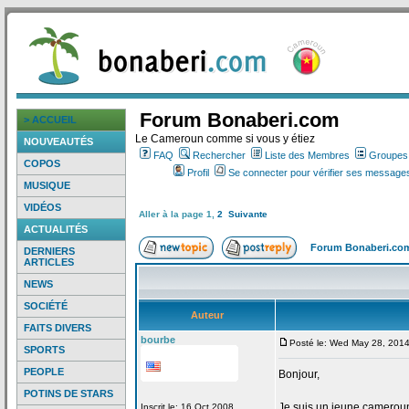
Forum Bonaberi.com
> ACCUEIL
Le Cameroun comme si vous y étiez
NOUVEAUTÉS
FAQ
Rechercher
Liste des Membres
Groupes d
COPOS
Profil
Se connecter pour vérifier ses messages
MUSIQUE
VIDÉOS
Aller à la page
1
,
2
Suivante
ACTUALITÉS
Forum Bonaberi.co
DERNIERS
ARTICLES
NEWS
SOCIÉTÉ
Auteur
FAITS DIVERS
bourbe
Posté le: Wed May 28, 201
SPORTS
PEOPLE
Bonjour,
POTINS DE STARS
Je suis un jeune camerouna
Inscrit le: 16 Oct 2008