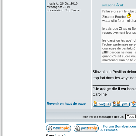
Inscrit le: 26 Oct 2010
silazor a
écrit:
Messages: 3319
Localisation: Top Secret
l'affaire ci sent le tube 
Zinap et Bourbe
waaa si le forum ci cha
je sais que Zinap et Bo
respectivement leur p
les gars( ou les gos) 
l'actuel partenaire ne s
coureuze de
pantalon) 
pfffff pardon ne nous f
quand c'était sucré vo
maintenant kan ca té vou
Silaz aka la
Position dekon
trop fort dans les ways no
_________________
"Un adage dit: Il est bon
Caroline
Revenir en haut de page
Montrer les messages depuis:
Forum Bonaberi.co
& Femmes
Page
1
sur
2