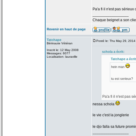
Pa'a
fi il n'est pas sérieux
_________________
Chaque beignet a
son clie
Revenir en haut de page
Tatchape
Posté le: Thu May 29, 2014
Bérinaute Vétéran
Inscrit le: 12 May 2008
schola a
écrit:
Messages: 6077
Localisation: lauraville
Tatchape a
écrit
hein man
tu est serieux?
Pa'a
fi il n'est pas s
nessa schola
le vie c'est la
jonglerie
le djo falla sa future pro
_________________