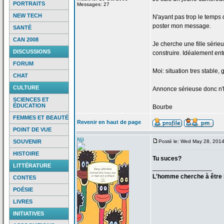
PORTRAITS
Messages: 27
NEW TECH
N'ayant pas trop le temps 
poster mon message.
SANTÉ
CAN 2008
Je cherche une fille série
DISCUSSIONS
construire. Idéalement entr
FORUM
Moi: situation tres stable, 
CHAT
CULTURE
Annonce sérieuse donc n'h
SCIENCES ET
ÉDUCATION
Bourbe
FEMMES ET BEAUTÉ
Revenir en haut de page
POINT DE VUE
Nji
SOUVENIR
Posté le: Wed May 28, 201
HISTOIRE
Tu suces?
LITTÉRATURE
_________________
L'homme cherche à être h
CONTES
POÉSIE
LIVRES
INITIATIVES