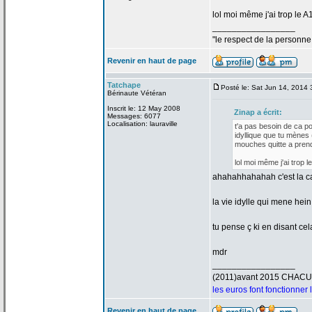
lol moi même j'ai trop le A
_________________
"le respect de
la
personne 
Revenir en haut de page
Tatchape
Posté le: Sat Jun 14, 2014
Bérinaute Vétéran
Inscrit le: 12 May 2008
Zinap a
écrit:
Messages: 6077
Localisation: lauraville
t'a
pas besoin de
ca pou
idyllique que tu mènes 
mouches quitte a
prend
lol moi même j'ai trop l
ahahahhahahah c'est la
ca
la
vie idylle qui mene hein 
tu pense ç ki en disant ce
mdr
_________________
(2011)avant 2015 CHAC
les euros font fonctionner
Revenir en haut de page