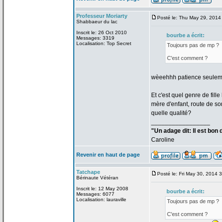
Professeur Moriarty
Posté le: Thu May 29, 2014
Shabbaeur du lac
Inscrit le: 26 Oct 2010
bourbe a
écrit:
Messages: 3319
Localisation: Top Secret
Toujours pas de
mp ?
C'est comment ?
wèeehhh patience seuleme
Et c'est quel genre de
fill
mère d'enfant, route de
som
quelle qualité?
_________________
"Un adage dit: Il est bon
Caroline
Revenir en haut de page
Tatchape
Posté le: Fri May 30, 2014 
Bérinaute Vétéran
Inscrit le: 12 May 2008
bourbe a
écrit:
Messages: 6077
Localisation: lauraville
Toujours pas de
mp ?
C'est comment ?