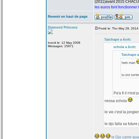
(2011)avant 2015 CHAC
les euros font fonctionner
Revenir en haut de page
Diamond Princess
Posté le: Thu May 29, 2014
Tatchape a
écrit:
Inscrit le: 12 May 2008
Messages: 15971
schola a
écrit:
Tatchape a
hein man
tu est seri
Pa'a
fi il n'est
nessa schola
le vie c'est la
jongler
le djo falla sa futu
le Djo came quan