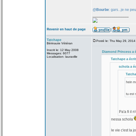
@
Bourbe
: gars...je ne pe
_________________
Revenir en haut de page
Tatchape
Posté le: Thu May 29, 2014
Bérinaute Vétéran
Inscrit le: 12 May 2008
Diamond Princess a
é
Messages: 6077
Localisation: lauraville
Tatchape a
écrit
schola a
éc
Tatch
hein 
tu est
Pa'a
fi il 
nessa schola
le vie c'est la
jo