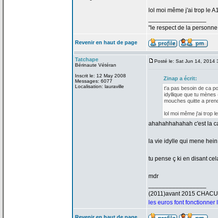
lol moi même j'ai trop le A
_________________
"le respect de
la
personne 
Revenir en haut de page
Tatchape
Posté le: Sat Jun 14, 2014
Bérinaute Vétéran
Inscrit le: 12 May 2008
Zinap a
écrit:
Messages: 6077
Localisation: lauraville
t'a
pas besoin de
ca pou
idyllique que tu mènes 
mouches quitte a
prend
lol moi même j'ai trop l
ahahahhahahah c'est la
ca
la
vie idylle qui mene hein 
tu pense ç ki en disant ce
mdr
_________________
(2011)avant 2015 CHAC
les euros font fonctionner
Revenir en haut de page