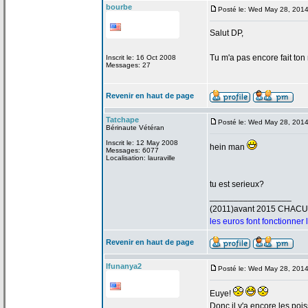
bourbe
Posté le: Wed May 28, 201
Salut DP,
Tu m'a
pas encore fait ton
Inscrit le: 16 Oct 2008
Messages: 27
Revenir en haut de page
Tatchape
Posté le: Wed May 28, 201
Bérinaute Vétéran
Inscrit le: 12 May 2008
hein man
Messages: 6077
Localisation: lauraville
tu est serieux?
_________________
(2011)avant 2015 CHAC
les euros font fonctionner
Revenir en haut de page
Ifunanya2
Posté le: Wed May 28, 201
Euye!
Donc il y'a
encore les poi