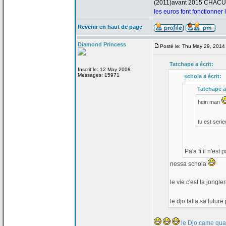
(2011)avant 2015 CHAC
les euros font fonctionner
Revenir en haut de page
Diamond Princess
Posté le: Thu May 29, 2014
Tatchape a
écrit:
Inscrit le: 12 May 2008
Messages: 15971
schola a
écrit:
Tatchape a
hein man
tu est seri
Pa'a
fi il n'est
nessa schola
le vie c'est la
jongler
le djo falla sa futu
le Djo came quan