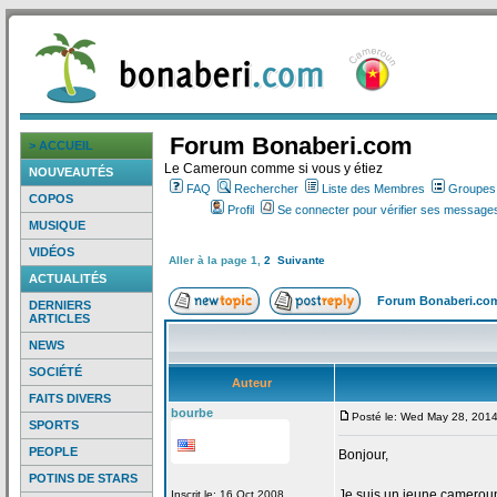
Forum Bonaberi.com
> ACCUEIL
Le Cameroun comme si vous y étiez
NOUVEAUTÉS
FAQ
Rechercher
Liste des Membres
Groupes d
COPOS
Profil
Se connecter pour vérifier ses messages
MUSIQUE
VIDÉOS
Aller à la page
1
,
2
Suivante
ACTUALITÉS
Forum Bonaberi.co
DERNIERS
ARTICLES
NEWS
SOCIÉTÉ
Auteur
FAITS DIVERS
bourbe
Posté le: Wed May 28, 201
SPORTS
PEOPLE
Bonjour,
POTINS DE STARS
Je suis un jeune camerouna
Inscrit le: 16 Oct 2008