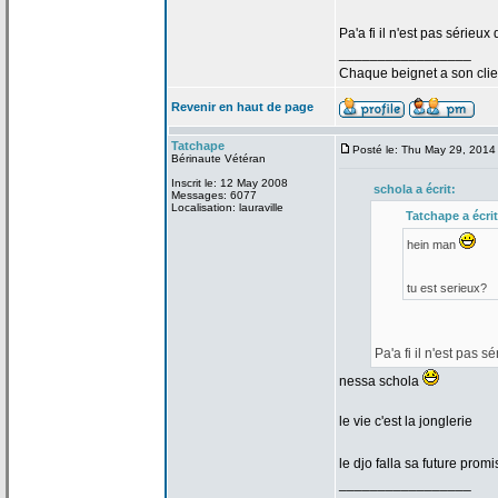
Pa'a
fi il n'est pas sérieux
_________________
Chaque beignet a
son clie
Revenir en haut de page
Tatchape
Posté le: Thu May 29, 2014
Bérinaute Vétéran
Inscrit le: 12 May 2008
schola a
écrit:
Messages: 6077
Localisation: lauraville
Tatchape a
écrit
hein man
tu est serieux?
Pa'a
fi il n'est pas s
nessa schola
le vie c'est la
jonglerie
le djo falla sa future pro
_________________