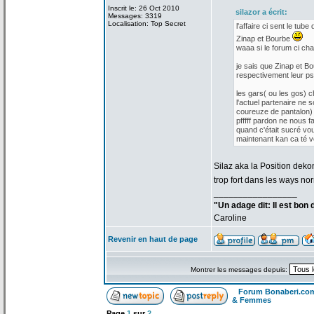
Inscrit le: 26 Oct 2010
silazor a
écrit:
Messages: 3319
Localisation: Top Secret
l'affaire ci sent le tube 
Zinap et Bourbe
waaa si le forum ci cha
je sais que Zinap et Bo
respectivement leur p
les gars( ou les gos) 
l'actuel partenaire ne s
coureuze de
pantalon) 
pfffff pardon ne nous f
quand c'était sucré vo
maintenant kan ca té vou
Silaz aka la
Position dekon
trop fort dans les ways no
_________________
"Un adage dit: Il est bon
Caroline
Revenir en haut de page
Montrer les messages depuis:
Forum Bonaberi.co
& Femmes
Page
1
sur
2