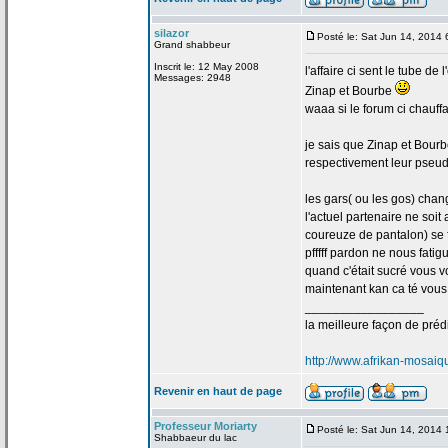
silazor
Posté le: Sat Jun 14, 2014
Grand shabbeur
Inscrit le: 12 May 2008
l'affaire ci sent le tube de
l
Messages: 2948
Zinap et Bourbe
waaa si le forum ci chauffa
je sais que Zinap et Bourb
respectivement leur pseud
les gars( ou les gos) chan
l'actuel partenaire ne soit
coureuze de
pantalon) se 
pfffff pardon ne nous fatig
quand c'était sucré vous v
maintenant kan ca té vous ve
_________________
la
meilleure façon de
prédi
http://www.afrikan-mosai
Revenir en haut de page
Professeur Moriarty
Posté le: Sat Jun 14, 2014
Shabbaeur du lac