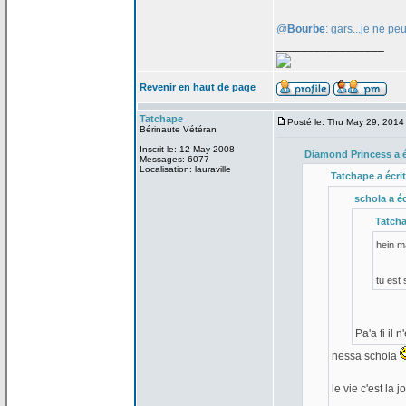
@
Bourbe
: gars...je ne pe
_________________
Revenir en haut de page
Tatchape
Posté le: Thu May 29, 2014
Bérinaute Vétéran
Inscrit le: 12 May 2008
Diamond Princess a
é
Messages: 6077
Localisation: lauraville
Tatchape a
écrit
schola a
éc
Tatch
hein 
tu est
Pa'a
fi il 
nessa schola
le vie c'est la
jo