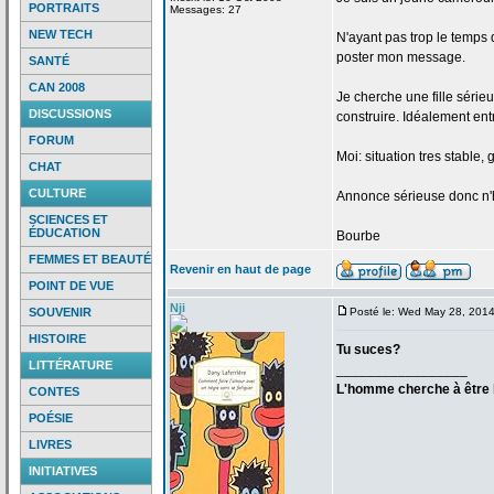
PORTRAITS
Messages: 27
NEW TECH
N'ayant pas trop le temps 
poster mon message.
SANTÉ
CAN 2008
Je cherche une fille série
DISCUSSIONS
construire. Idéalement entr
FORUM
Moi: situation tres stable, 
CHAT
CULTURE
Annonce sérieuse donc n'h
SCIENCES ET
ÉDUCATION
Bourbe
FEMMES ET BEAUTÉ
Revenir en haut de page
POINT DE VUE
Nji
SOUVENIR
Posté le: Wed May 28, 201
HISTOIRE
Tu suces?
LITTÉRATURE
_________________
L'homme cherche à être h
CONTES
POÉSIE
LIVRES
INITIATIVES