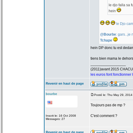
le djo falla sa
hein
le Djo cam
@
Bourbe
: gars...j
Tchape
hein DP donc tu est deda
tiens bien mama le dehor
_________________
(2011)avant 2015 CHAC
les euros font fonctionner
Revenir en haut de page
bourbe
Posté le: Thu May 29, 2014
Toujours pas de
mp ?
C'est comment ?
Inscrit le: 16 Oct 2008
Messages: 27
Revenir en haut de page