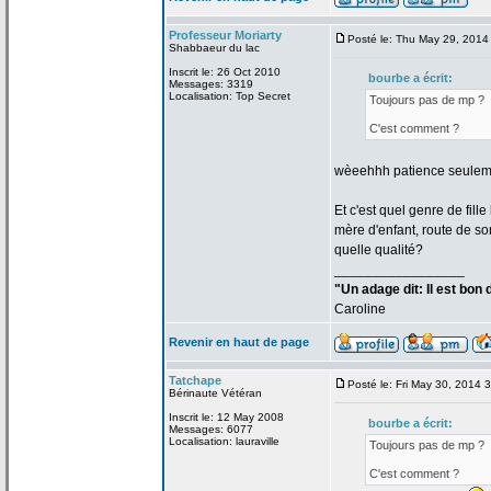
Professeur Moriarty
Posté le: Thu May 29, 2014
Shabbaeur du lac
Inscrit le: 26 Oct 2010
bourbe a
écrit:
Messages: 3319
Localisation: Top Secret
Toujours pas de
mp ?
C'est comment ?
wèeehhh patience seuleme
Et c'est quel genre de
fill
mère d'enfant, route de
som
quelle qualité?
_________________
"Un adage dit: Il est bon
Caroline
Revenir en haut de page
Tatchape
Posté le: Fri May 30, 2014 
Bérinaute Vétéran
Inscrit le: 12 May 2008
bourbe a
écrit:
Messages: 6077
Localisation: lauraville
Toujours pas de
mp ?
C'est comment ?